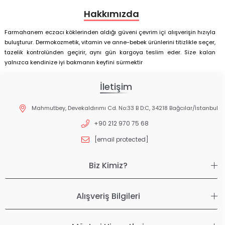
Hakkımızda
Farmahanem eczacı köklerinden aldığı güveni çevrim içi alışverişin hızıyla
buluşturur. Dermokozmetik, vitamin ve anne-bebek ürünlerini titizlikle seçer,
tazelik kontrolünden geçirir, aynı gün kargoya teslim eder. Size kalan
yalnızca kendinize iyi bakmanın keyfini sürmektir
İletişim
Mahmutbey, Devekaldırımı Cd. No:33 B D:C, 34218 Bağcılar/İstanbul
+90 212 970 75 68
[email protected]
Biz Kimiz?
Alışveriş Bilgileri