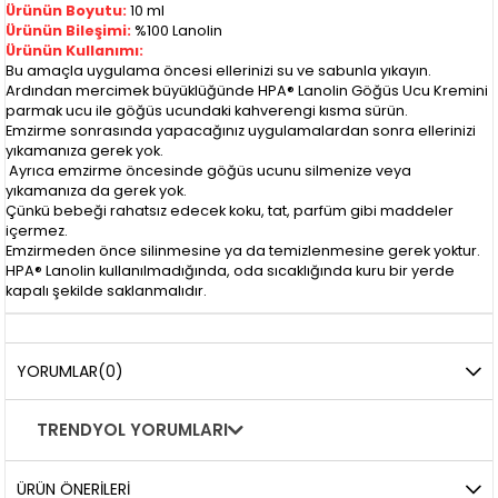
Ürünün Boyutu:
10 ml
Ürünün Bileşimi:
%100 Lanolin
Ürünün Kullanımı:
Bu amaçla uygulama öncesi ellerinizi su ve sabunla yıkayın.
Ardından mercimek büyüklüğünde HPA® Lanolin Göğüs Ucu Kremini
parmak ucu ile göğüs ucundaki kahverengi kısma sürün.
Emzirme sonrasında yapacağınız uygulamalardan sonra ellerinizi
yıkamanıza gerek yok.
Ayrıca emzirme öncesinde göğüs ucunu silmenize veya
yıkamanıza da gerek yok.
Çünkü bebeği rahatsız edecek koku, tat, parfüm gibi maddeler
içermez.
Emzirmeden önce silinmesine ya da temizlenmesine gerek yoktur.
HPA® Lanolin kullanılmadığında, oda sıcaklığında kuru bir yerde
kapalı şekilde saklanmalıdır.
YORUMLAR
(0)
TRENDYOL YORUMLARI
ÜRÜN ÖNERILERI