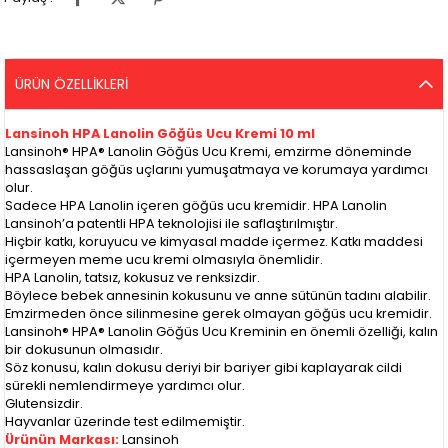
ÜRÜN ÖZELLIKLERI
Lansinoh HPA Lanolin Göğüs Ucu Kremi 10 ml
Lansinoh® HPA® Lanolin Göğüs Ucu Kremi, emzirme döneminde
hassaslaşan göğüs uçlarını yumuşatmaya ve korumaya yardımcı
olur.
Sadece HPA Lanolin içeren göğüs ucu kremidir. HPA Lanolin
Lansinoh’a patentli HPA teknolojisi ile saflaştırılmıştır.
Hiçbir katkı, koruyucu ve kimyasal madde içermez. Katkı maddesi
içermeyen meme ucu kremi olmasıyla önemlidir.
HPA Lanolin, tatsız, kokusuz ve renksizdir.
Böylece bebek annesinin kokusunu ve anne sütünün tadını alabilir.
Emzirmeden önce silinmesine gerek olmayan göğüs ucu kremidir.
Lansinoh® HPA® Lanolin Göğüs Ucu Kreminin en önemli özelliği, kalın
bir dokusunun olmasıdır.
Söz konusu, kalın dokusu deriyi bir bariyer gibi kaplayarak cildi
sürekli nemlendirmeye yardımcı olur.
Glutensizdir.
Hayvanlar üzerinde test edilmemiştir.
Ürünün Markası:
Lansinoh