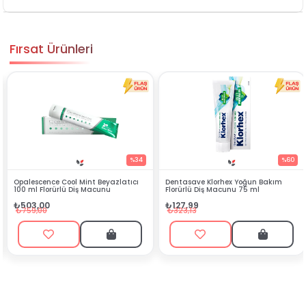
Fırsat Ürünleri
%34
%60
palescence Cool Mint Beyazlatıcı
Dentasave Klorhex Yoğun Bakım
Bl
00 ml Florürlü Diş Macunu
Florürlü Diş Macunu 75 ml
₺
503,00
₺127,99
₺1
759,00
₺323,13