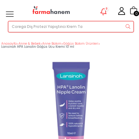
0
0
Anasayfa
>
Anne & Bebek
>
Anne Bakım
>
Göğüs Bakım Ürünleri
>
Lansinoh HPA Lanolin Göğüs Ucu Kremi 10 ml