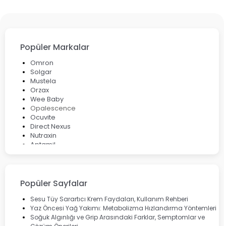
Popüler Markalar
Omron
Solgar
Mustela
Orzax
Wee Baby
Opalescence
Ocuvite
Direct Nexus
Nutraxin
Aptamil
Bepanthol
Bioxcin
Okey
Lansinoh
Popüler Sayfalar
Cebrolux
Dermoskin
Sesu Tüy Sarartıcı Krem Faydaları, Kullanım Rehberi
Marvis
Yaz Öncesi Yağ Yakımı: Metabolizma Hızlandırma Yöntemleri
Rcfarma
Soğuk Algınlığı ve Grip Arasındaki Farklar, Semptomlar ve