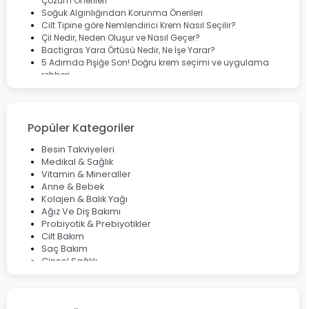
Çözüm Önerileri
Soğuk Algınlığından Korunma Önerileri
Cilt Tipine göre Nemlendirici Krem Nasıl Seçilir?
Çil Nedir, Neden Oluşur ve Nasıl Geçer?
Bactigras Yara Örtüsü Nedir, Ne İşe Yarar?
5 Adımda Pişiğe Son! Doğru krem seçimi ve uygulama
rehberi
Enterogermina Family ile Bağırsak Sağlığınızı Güçlendirin
Cilt Bakımı Aşamaları ve Detaylı Rehber
Saç Derisinde Kepek ve Egzama: Belirtileri, Nedenleri ve
Çözüm Yolları
Popüler Kategoriler
Bocavirüs Enfeksiyonu Hakkında Bilmeniz Gerekenler
Deep Flex Topraklama Matı Nedir? Detaylı Rehber
Besin Takviyeleri
Mumiyo Nedir? Faydaları ve Kullanım Alanları Nelerdir?
Medikal & Sağlık
Vitamin & Mineraller
Anne & Bebek
Kolajen & Balık Yağı
Ağız Ve Diş Bakımı
Probiyotik & Prebiyotikler
Cilt Bakım
Saç Bakım
Cinsel Sağlık
Fırsat Ürünleri
Ateş Ölçerler & Tansiyon Aletleri
Çocuklar için Takviye Gıdalar