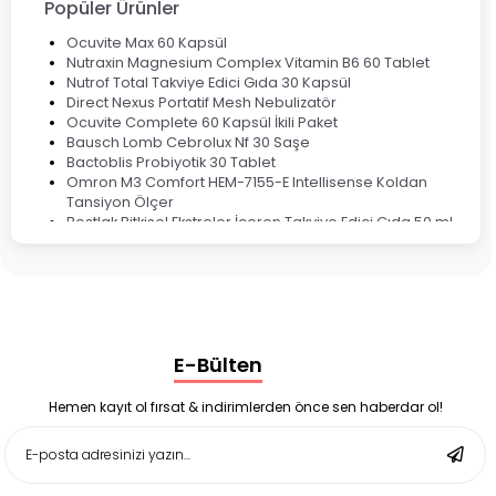
Popüler Ürünler
Ocuvite Max 60 Kapsül
Nutraxin Magnesium Complex Vitamin B6 60 Tablet
Nutrof Total Takviye Edici Gıda 30 Kapsül
Direct Nexus Portatif Mesh Nebulizatör
Ocuvite Complete 60 Kapsül İkili Paket
Bausch Lomb Cebrolux Nf 30 Saşe
Bactoblis Probiyotik 30 Tablet
Omron M3 Comfort HEM-7155-E Intellisense Koldan
Tansiyon Ölçer
Bestlak Bitkisel Ekstreler İçeren Takviye Edici Gıda 50 ml
Bruno Baby Nazal Aspiratör Yedek Ucu 10'lu
Corega Super Naneli Diş Protezi Yapıştırıcı Krem 40 gr
Ligone Probiyotik 30 Kapsül
Black Berry Geciktirici Sprey 25 ml
Nutrof Total Takviye Edici Gıda 30 Kapsül
Supradyn Energy Focus 30 Tablet
E-Bülten
Enterogermina Family 5 ml 20 Flakon
Deep Flex Stres Azaltıcı ve Enerji Dengeleyici Topraklama
Matı Set 40x60 cm
Hemen kayıt ol fırsat & indirimlerden önce sen haberdar ol!
Deep Flex Stres Azaltıcı ve Enerji Dengeleyici Topraklama
Matı Set 25x35 cm