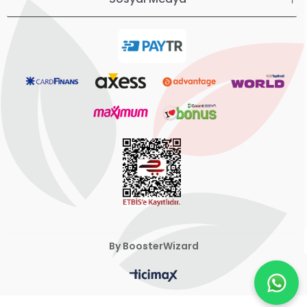
By BoosterWizard