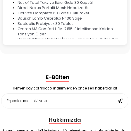
Nutrof Total Takviye Edici Gıda 30 Kapsül
Direct Nexus Portatif Mesh Nebulizatör
Ocuvite Complete 60 Kapsül İkili Paket
Bausch Lomb Cebrolux Nf 30 Saşe
Bactoblis Probiyotik 30 Tablet
Omron M3 Comfort HEM-7155-E Intellisense Koldan
Tansiyon Ölçer
Bestlak Bitkisel Ekstreler İçeren Takviye Edici Gıda 50 ml
Bruno Baby Nazal Aspiratör Yedek Ucu 10'lu
Corega Super Naneli Diş Protezi Yapıştırıcı Krem 40 gr
Ligone Probiyotik 30 Kapsül
Black Berry Geciktirici Sprey 25 ml
Nutrof Total Takviye Edici Gıda 30 Kapsül
Supradyn Energy Focus 30 Tablet
E-Bülten
Enterogermina Family 5 ml 20 Flakon
Deep Flex Stres Azaltıcı ve Enerji Dengeleyici Topraklama
Matı Set 40x60 cm
Hemen kayıt ol fırsat & indirimlerden önce sen haberdar ol!
Deep Flex Stres Azaltıcı ve Enerji Dengeleyici Topraklama
Matı Set 25x35 cm
Hakkımızda
Farmahanem eczacı köklerinden aldığı güveni çevrim içi alışverişin hızıyla