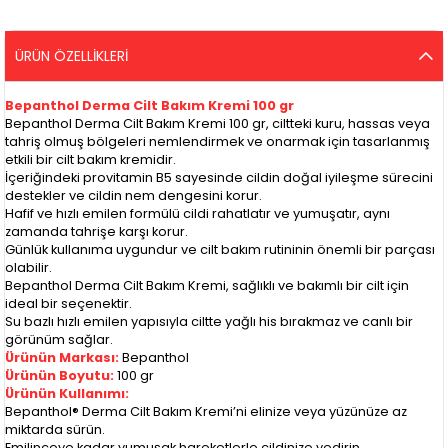
ÜRÜN ÖZELLIKLERI
Bepanthol Derma Cilt Bakım Kremi 100 gr
Bepanthol Derma Cilt Bakım Kremi 100 gr, ciltteki kuru, hassas veya
tahriş olmuş bölgeleri nemlendirmek ve onarmak için tasarlanmış
etkili bir cilt bakım kremidir.
İçeriğindeki provitamin B5 sayesinde cildin doğal iyileşme sürecini
destekler ve cildin nem dengesini korur.
Hafif ve hızlı emilen formülü cildi rahatlatır ve yumuşatır, aynı
zamanda tahrişe karşı korur.
Günlük kullanıma uygundur ve cilt bakım rutininin önemli bir parçası
olabilir.
Bepanthol Derma Cilt Bakım Kremi, sağlıklı ve bakımlı bir cilt için
ideal bir seçenektir.
Su bazlı hızlı emilen yapısıyla ciltte yağlı his bırakmaz ve canlı bir
görünüm sağlar.
Ürünün Markası:
Bepanthol
Ürünün Boyutu:
100 gr
Ürünün Kullanımı:
Bepanthol® Derma Cilt Bakım Kremi’ni elinize veya yüzünüze az
miktarda sürün.
Emilinceye kadar yumuşak hareketlerle cildinize yedirin.