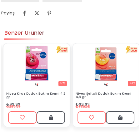
Paylaş :
Benzer Ürünler
%72
%72
z Dudak Bakım Kremi 4,8
Nivea Şeftali Dudak Bakım Kremi
Meditech Ar
4,8 gr
₺394,99
₺99,99
₺525,00
₺359,95