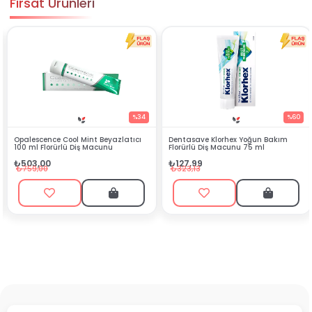
Fırsat Ürünleri
%34
%60
nt Beyazlatıcı
Dentasave Klorhex Yoğun Bakım
Black Berry Bitkisel 
 Macunu
Florürlü Diş Macunu 75 ml
₺90,99
₺127,99
₺199,90
₺323,13