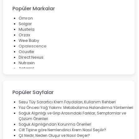
Popüler Markalar
Omron
Solgar
Mustela
Orzax
Wee Baby
Opalescence
Ocuvite
Direct Nexus
Nutraxin
Aptamil
Bepanthol
Bioxcin
Okey
Lansinoh
Popüler Sayfalar
Cebrolux
Dermoskin
Sesu Tüy Sarartıcı Krem Faydaları, Kullanım Rehberi
Marvis
Yaz Öncesi Yağ Yakımı: Metabolizma Hızlandırma Yöntemleri
Rcfarma
Soğuk Algınlığı ve Grip Arasındaki Farklar, Semptomlar ve
Çözüm Önerileri
Soğuk Algınlığından Korunma Önerileri
Cilt Tipine göre Nemlendirici Krem Nasıl Seçilir?
Çil Nedir, Neden Oluşur ve Nasıl Geçer?