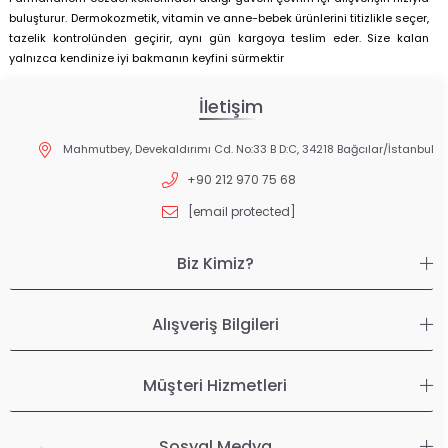
buluşturur. Dermokozmetik, vitamin ve anne-bebek ürünlerini titizlikle seçer,
tazelik kontrolünden geçirir, aynı gün kargoya teslim eder. Size kalan
yalnızca kendinize iyi bakmanın keyfini sürmektir
İletişim
Mahmutbey, Devekaldırımı Cd. No:33 B D:C, 34218 Bağcılar/İstanbul
+90 212 970 75 68
[email protected]
Biz Kimiz?
Alışveriş Bilgileri
Müşteri Hizmetleri
Sosyal Medya