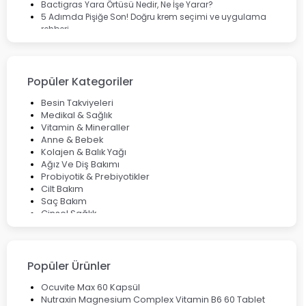
Bactigras Yara Örtüsü Nedir, Ne İşe Yarar?
5 Adımda Pişiğe Son! Doğru krem seçimi ve uygulama
rehberi
Enterogermina Family ile Bağırsak Sağlığınızı Güçlendirin
Cilt Bakımı Aşamaları ve Detaylı Rehber
Saç Derisinde Kepek ve Egzama: Belirtileri, Nedenleri ve
Çözüm Yolları
Popüler Kategoriler
Bocavirüs Enfeksiyonu Hakkında Bilmeniz Gerekenler
Deep Flex Topraklama Matı Nedir? Detaylı Rehber
Besin Takviyeleri
Mumiyo Nedir? Faydaları ve Kullanım Alanları Nelerdir?
Medikal & Sağlık
Vitamin & Mineraller
Anne & Bebek
Kolajen & Balık Yağı
Ağız Ve Diş Bakımı
Probiyotik & Prebiyotikler
Cilt Bakım
Saç Bakım
Cinsel Sağlık
Fırsat Ürünleri
Ateş Ölçerler & Tansiyon Aletleri
Çocuklar için Takviye Gıdalar
Popüler Ürünler
Ocuvite Max 60 Kapsül
Nutraxin Magnesium Complex Vitamin B6 60 Tablet