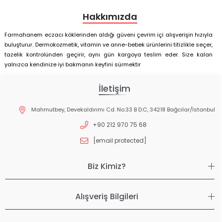
Hakkımızda
Farmahanem eczacı köklerinden aldığı güveni çevrim içi alışverişin hızıyla
buluşturur. Dermokozmetik, vitamin ve anne-bebek ürünlerini titizlikle seçer,
tazelik kontrolünden geçirir, aynı gün kargoya teslim eder. Size kalan
yalnızca kendinize iyi bakmanın keyfini sürmektir
İletişim
Mahmutbey, Devekaldırımı Cd. No:33 B D:C, 34218 Bağcılar/İstanbul
+90 212 970 75 68
[email protected]
Biz Kimiz?
Alışveriş Bilgileri