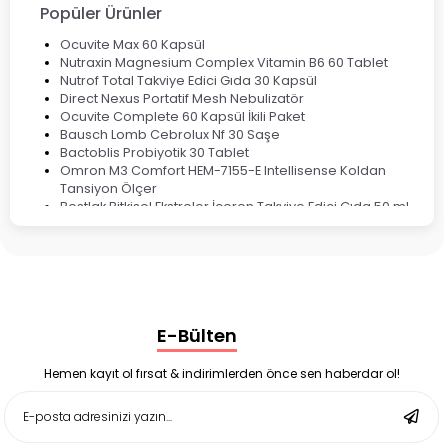
Popüler Ürünler
Ocuvite Max 60 Kapsül
Nutraxin Magnesium Complex Vitamin B6 60 Tablet
Nutrof Total Takviye Edici Gıda 30 Kapsül
Direct Nexus Portatif Mesh Nebulizatör
Ocuvite Complete 60 Kapsül İkili Paket
Bausch Lomb Cebrolux Nf 30 Saşe
Bactoblis Probiyotik 30 Tablet
Omron M3 Comfort HEM-7155-E Intellisense Koldan
Tansiyon Ölçer
Bestlak Bitkisel Ekstreler İçeren Takviye Edici Gıda 50 ml
Bruno Baby Nazal Aspiratör Yedek Ucu 10'lu
Corega Super Naneli Diş Protezi Yapıştırıcı Krem 40 gr
Ligone Probiyotik 30 Kapsül
Black Berry Geciktirici Sprey 25 ml
Nutrof Total Takviye Edici Gıda 30 Kapsül
Supradyn Energy Focus 30 Tablet
E-Bülten
Enterogermina Family 5 ml 20 Flakon
Deep Flex Stres Azaltıcı ve Enerji Dengeleyici Topraklama
Matı Set 40x60 cm
Hemen kayıt ol fırsat & indirimlerden önce sen haberdar ol!
Deep Flex Stres Azaltıcı ve Enerji Dengeleyici Topraklama
Matı Set 25x35 cm