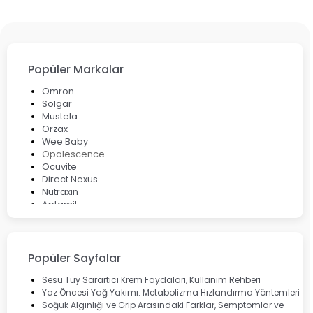
Popüler Markalar
Omron
Solgar
Mustela
Orzax
Wee Baby
Opalescence
Ocuvite
Direct Nexus
Nutraxin
Aptamil
Bepanthol
Bioxcin
Okey
Lansinoh
Popüler Sayfalar
Cebrolux
Dermoskin
Sesu Tüy Sarartıcı Krem Faydaları, Kullanım Rehberi
Marvis
Yaz Öncesi Yağ Yakımı: Metabolizma Hızlandırma Yöntemleri
Rcfarma
Soğuk Algınlığı ve Grip Arasındaki Farklar, Semptomlar ve