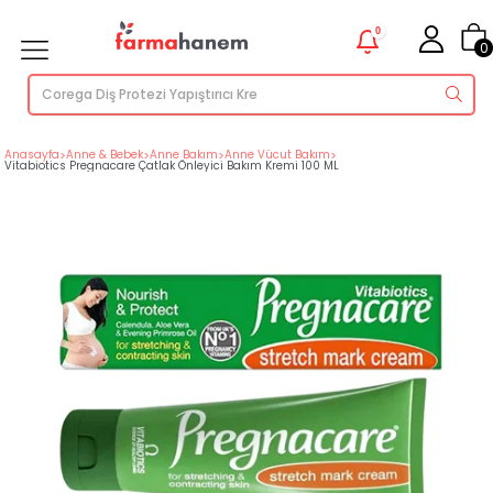
0
0
Anasayfa
>
Anne & Bebek
>
Anne Bakım
>
Anne Vücut Bakım
>
Vitabiotics Pregnacare Çatlak Önleyici Bakım Kremi 100 ML