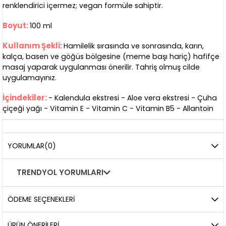
renklendirici içermez; vegan formüle sahiptir.
Boyut:
100 ml
Kullanım Şekli:
Hamilelik sırasında ve sonrasında, karın,
kalça, basen ve göğüs bölgesine (meme başı hariç) hafifçe
masaj yaparak uygulanması önerilir. Tahriş olmuş cilde
uygulamayınız.
İçindekiler:
- Kalendula ekstresi - Aloe vera ekstresi - Çuha
çiçeği yağı - Vitamin E - Vitamin C - Vitamin B5 - Allantoin
YORUMLAR
(0)
TRENDYOL YORUMLARI
ÖDEME SEÇENEKLERI
ÜRÜN ÖNERILERI