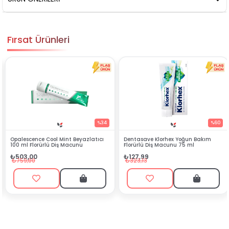
Fırsat Ürünleri
%34
%60
Opalescence Cool Mint Beyazlatıcı
Dentasave Klorhex Yoğun Bakım
100 ml Florürlü Diş Macunu
Florürlü Diş Macunu 75 ml
₺503,00
₺127,99
₺759,00
₺323,13