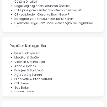
Çözüm Önerileri
Soğuk Algınlığından Korunma Önerileri
Cilt Tipine göre Nemlendirici Krem Nasıl Seçilir?
Çil Nedir, Neden Oluşur ve Nasıl Geçer?
Bactigras Yara Örtüsü Nedir, Ne İşe Yarar?
5 Adımda Pişiğe Son! Doğru krem seçimi ve uygulama
rehberi
Enterogermina Family ile Bağırsak Sağlığınızı Güçlendirin
Cilt Bakımı Aşamaları ve Detaylı Rehber
Saç Derisinde Kepek ve Egzama: Belirtileri, Nedenleri ve
Çözüm Yolları
Popüler Kategoriler
Bocavirüs Enfeksiyonu Hakkında Bilmeniz Gerekenler
Deep Flex Topraklama Matı Nedir? Detaylı Rehber
Besin Takviyeleri
Mumiyo Nedir? Faydaları ve Kullanım Alanları Nelerdir?
Medikal & Sağlık
Vitamin & Mineraller
Anne & Bebek
Kolajen & Balık Yağı
Ağız Ve Diş Bakımı
Probiyotik & Prebiyotikler
Cilt Bakım
Saç Bakım
Cinsel Sağlık
Fırsat Ürünleri
Ateş Ölçerler & Tansiyon Aletleri
Çocuklar için Takviye Gıdalar