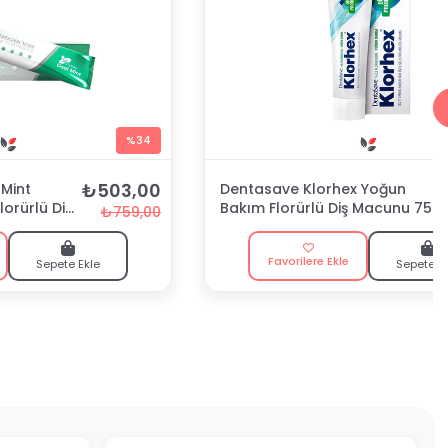
%34
₺503,00
Mint
Dentasave Klorhex Yoğun
lorürlü Diş
Bakım Florürlü Diş Macunu 75
₺759,00
ml
Favorilere Ekle
Sepete Ekle
Sepete E