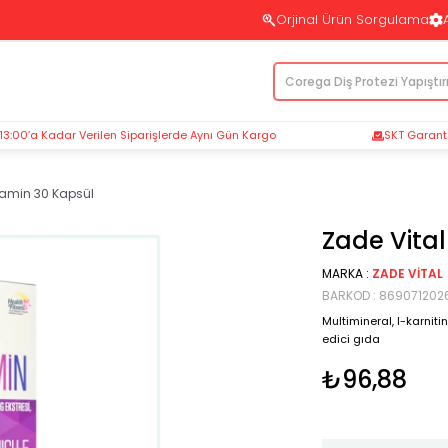
Orjinal Ürün Sorgulama
 13:00’a Kadar Verilen Siparişlerde Aynı Gün Kargo
SKT Garantil
itamin 30 Kapsül
Zade Vital
MARKA
:
ZADE VITAL
BARKOD
:
869071202
Multimineral, l-karniti
edici gıda
₺96,88