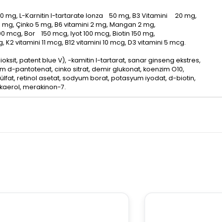
50 mg, L-Karnitin I-tartarate lonza 50 mg, B3 Vitamini 20 mg,
 5 mg, Çinko 5 mg, B6 vitamini 2 mg, Mangan 2 mg,
800 mcg, Bor 150 mcg, Iyot 100 mcg, Biotin 150 mg,
2 vitamini 11 mcg, B12 vitamini 10 mcg, D3 vitamini 5 mcg.
 dioksit, patent blue V), -kamitin l-tartarat, sanar ginseng ekstres,
iyum d-pantotenat, cinko sitrat, demir glukonat, koenzim O10,
sülfat, retinol asetat, sodyum borat, potasyum iyodat, d-biotin,
kaerol, merakinon-7.