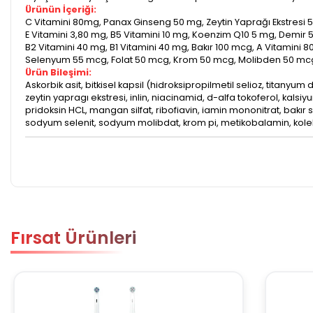
Ürünün İçeriği:
C Vitamini 80mg, Panax Ginseng 50 mg, Zeytin Yaprağı Ekstresi 
E Vitamini 3,80 mg, B5 Vitamini 10 mg, Koenzim Q10 5 mg, Demir
B2 Vitamini 40 mg, B1 Vitamini 40 mg, Bakır 100 mcg, A Vitamini 
Selenyum 55 mcg, Folat 50 mcg, Krom 50 mcg, Molibden 50 mcg, K
Ürün Bileşimi:
Askorbik asit, bitkisel kapsil (hidroksipropilmetil selioz, titanyum
zeytin yapragı ekstresi, inlin, niacinamid, d-alfa tokoferol, kals
pridoksin HCL, mangan silfat, ribofiavin, iamin mononitrat, bakır 
sodyum selenit, sodyum molibdat, krom pi, metikobalamin, kole
Fırsat Ürünleri