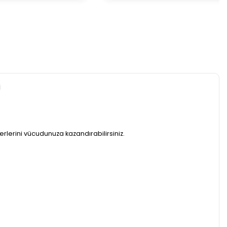
i
rlerini vücudunuza kazandırabilirsiniz.