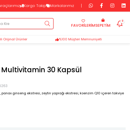
Araçlarımız
Kargo Takip
Markalarımız
0
FAVORİLERİM
SEPETIM
i Orijinal Ürünler
%100 Müşteri Memnuniyeti
 Multivitamin 30 Kapsül
6263
n, panax ginseng ekstresi, zeytin yaprağı ekstresi, koenzim Q10 içeren takviye