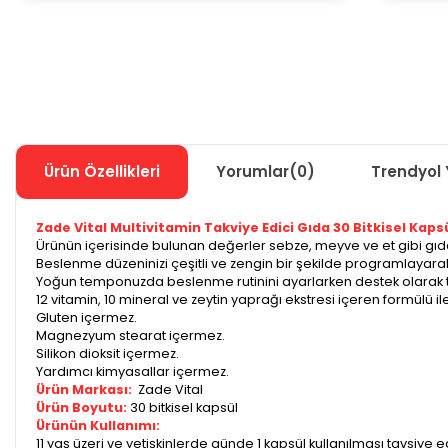
Ürün Özellikleri
Yorumlar
(0)
Trendyol 
Zade Vital Multivitamin Takviye Edici Gıda 30 Bitkisel Kaps
Ürünün içerisinde bulunan değerler sebze, meyve ve et gibi gıda 
Beslenme düzeninizi çeşitli ve zengin bir şekilde programlayara
Yoğun temponuzda beslenme rutinini ayarlarken destek olarak te
12 vitamin, 10 mineral ve zeytin yaprağı ekstresi içeren formülü ile
Gluten içermez.
Magnezyum stearat içermez.
Silikon dioksit içermez.
Yardımcı kimyasallar içermez.
Ürün Markası:
Zade Vital
Ürün Boyutu:
30 bitkisel kapsül
Ürünün Kullanımı:
11 yaş üzeri ve yetişkinlerde günde 1 kapsül kullanılması tavsiye edi