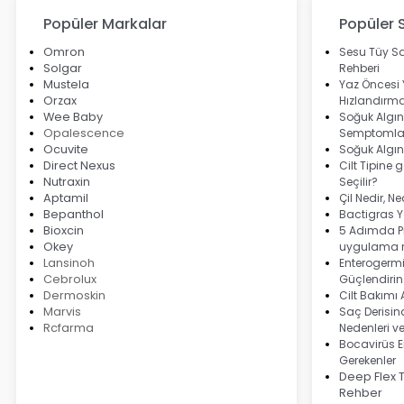
Popüler Markalar
Popüler 
Omron
Sesu Tüy Sa
Solgar
Rehberi
Mustela
Yaz Öncesi
Orzax
Hızlandırma
Wee Baby
Soğuk Algınl
Opalescence
Semptomlar
Ocuvite
Soğuk Algın
Direct Nexus
Cilt Tipine 
Nutraxin
Seçilir?
Aptamil
Çil Nedir, N
Bepanthol
Bactigras Ya
Bioxcin
5 Adımda Pi
Okey
uygulama r
Lansinoh
Enterogermi
Cebrolux
Güçlendirin
Dermoskin
Cilt Bakımı
Marvis
Saç Derisind
Rcfarma
Nedenleri v
Bocavirüs E
Gerekenler
Deep Flex 
Rehber