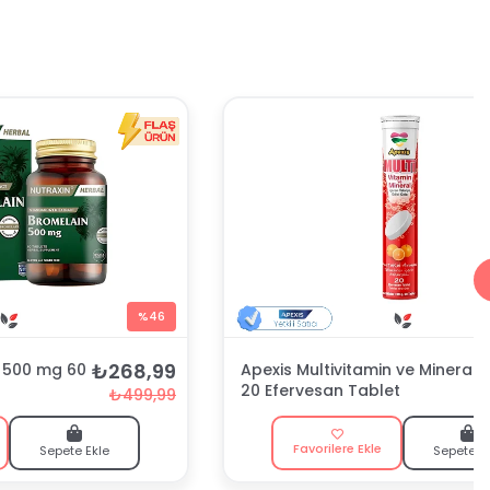
%46
₺268,99
n 500 mg 60
Apexis Multivitamin ve Mineral
20 Efervesan Tablet
₺499,99
Favorilere Ekle
Sepete Ekle
Sepete E