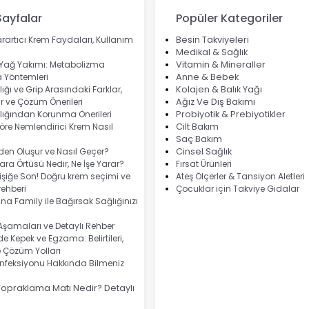
Sayfalar
Popüler Kategoriler
rartıcı Krem Faydaları, Kullanım
Besin Takviyeleri
Medikal & Sağlık
 Yağ Yakımı: Metabolizma
Vitamin & Mineraller
 Yöntemleri
Anne & Bebek
ığı ve Grip Arasındaki Farklar,
Kolajen & Balık Yağı
 ve Çözüm Önerileri
Ağız Ve Diş Bakımı
lığından Korunma Önerileri
Probiyotik & Prebiyotikler
göre Nemlendirici Krem Nasıl
Cilt Bakım
Saç Bakım
eden Oluşur ve Nasıl Geçer?
Cinsel Sağlık
ra Örtüsü Nedir, Ne İşe Yarar?
Fırsat Ürünleri
şiğe Son! Doğru krem seçimi ve
Ateş Ölçerler & Tansiyon Aletleri
ehberi
Çocuklar için Takviye Gıdalar
na Family ile Bağırsak Sağlığınızı
 Aşamaları ve Detaylı Rehber
e Kepek ve Egzama: Belirtileri,
e Çözüm Yolları
nfeksiyonu Hakkında Bilmeniz
Topraklama Matı Nedir? Detaylı