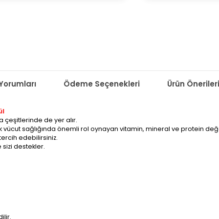
Yorumları
Ödeme Seçenekleri
Ürün Öneriler
ül
çeşitlerinde de yer alır.
k vücut sağlığında önemli rol oynayan vitamin, mineral ve protein değe
rcih edebilirsiniz.
 sizi destekler.
lir.