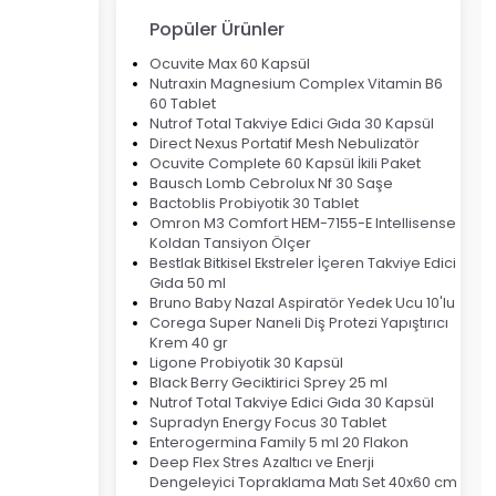
Popüler Ürünler
Ocuvite Max 60 Kapsül
Nutraxin Magnesium Complex Vitamin B6
60 Tablet
Nutrof Total Takviye Edici Gıda 30 Kapsül
Direct Nexus Portatif Mesh Nebulizatör
Ocuvite Complete 60 Kapsül İkili Paket
Bausch Lomb Cebrolux Nf 30 Saşe
Bactoblis Probiyotik 30 Tablet
Omron M3 Comfort HEM-7155-E Intellisense
Koldan Tansiyon Ölçer
Bestlak Bitkisel Ekstreler İçeren Takviye Edici
Gıda 50 ml
Bruno Baby Nazal Aspiratör Yedek Ucu 10'lu
Corega Super Naneli Diş Protezi Yapıştırıcı
Krem 40 gr
Ligone Probiyotik 30 Kapsül
Black Berry Geciktirici Sprey 25 ml
Nutrof Total Takviye Edici Gıda 30 Kapsül
Supradyn Energy Focus 30 Tablet
Enterogermina Family 5 ml 20 Flakon
Deep Flex Stres Azaltıcı ve Enerji
Dengeleyici Topraklama Matı Set 40x60 cm