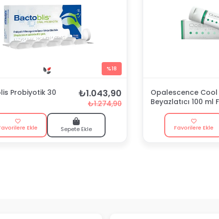
%18
₺1.043,90
is Probiyotik 30
Opalescence Cool 
Beyazlatıcı 100 ml F
₺1.274,90
Macunu
Favorilere Ekle
Favorilere Ekle
Sepete Ekle