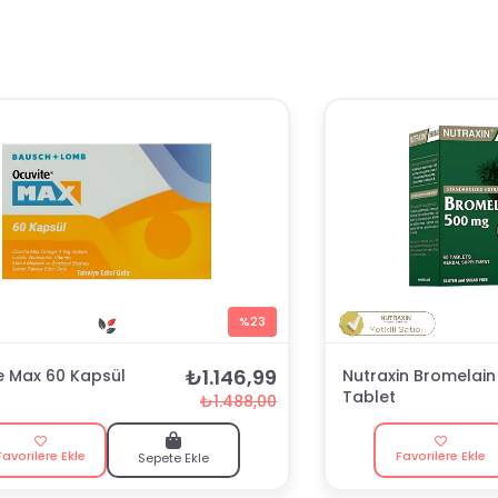
%23
₺1.146,99
e Max 60 Kapsül
Nutraxin Bromelai
Tablet
₺1.488,00
Favorilere Ekle
Favorilere Ekle
Sepete Ekle