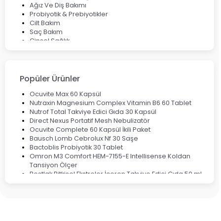
Ağız Ve Diş Bakımı
Probiyotik & Prebiyotikler
Cilt Bakım
Saç Bakım
Cinsel Sağlık
Fırsat Ürünleri
Ateş Ölçerler & Tansiyon Aletleri
Çocuklar için Takviye Gıdalar
Popüler Ürünler
Ocuvite Max 60 Kapsül
Nutraxin Magnesium Complex Vitamin B6 60 Tablet
Nutrof Total Takviye Edici Gıda 30 Kapsül
Direct Nexus Portatif Mesh Nebulizatör
Ocuvite Complete 60 Kapsül İkili Paket
Bausch Lomb Cebrolux Nf 30 Saşe
Bactoblis Probiyotik 30 Tablet
Omron M3 Comfort HEM-7155-E Intellisense Koldan
Tansiyon Ölçer
Bestlak Bitkisel Ekstreler İçeren Takviye Edici Gıda 50 ml
Bruno Baby Nazal Aspiratör Yedek Ucu 10'lu
Corega Super Naneli Diş Protezi Yapıştırıcı Krem 40 gr
Ligone Probiyotik 30 Kapsül
Black Berry Geciktirici Sprey 25 ml
Nutrof Total Takviye Edici Gıda 30 Kapsül