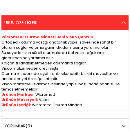
ÜRÜN ÖZELLIKLERI
Wicromed Oturma Minderi Jelli Visko Çantalı
Ortopedik oturma yastığı anatomik yapısı sayesinde rahat bir
oturum sağlar ve omurganın dik durmasına yardımcı olur.
Bu sayede uzun süreli oturmalarda bel ve sırt ağrılarının
giderilmesine yardımcı olur.
Kalçanızı rahatsız etmeden oturmanızı sağlar.
Visco malzemeden üretilmiştir.
Oturma minderinde siyah renkli yıkanabilir bir kılıf mevcuttur ve
antibakteriyel özelliğe sahiptir.
Visco malzeme, ıslanması halinde yapısı bozulacağından su ile
temas etmemelidir.
Ürünün Markası:
Wicromed
Ürünün Materyali:
Visko
Ürünün İçeriği:
Wicromed Oturma Minderi.
YORUMLAR
(0)