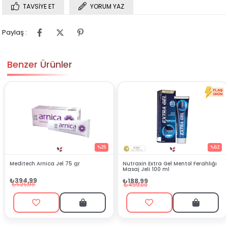
TAVSIYE ET
YORUM YAZ
Paylaş :
Benzer Ürünler
%25
%62
Meditech Arnica Jel 75 gr
Nutraxin Extra Gel Mentol Ferahlığı
Masaj Jeli 100 ml
₺394,99
₺188,99
₺525,00
₺499,00