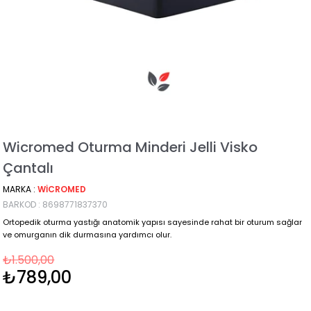
Wicromed Oturma Minderi Jelli Visko
Çantalı
MARKA
:
WICROMED
BARKOD
:
8698771837370
Ortopedik oturma yastığı anatomik yapısı sayesinde rahat bir oturum sağlar
ve omurganın dik durmasına yardımcı olur.
₺1.500,00
₺789,00