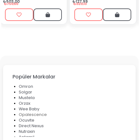
₺90,99
₺127,99
₺199,90
₺323,13
Popüler Markalar
Omron
Solgar
Mustela
Orzax
Wee Baby
Opalescence
Ocuvite
Direct Nexus
Nutraxin
Aptamil