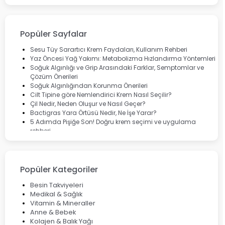
Bepanthol
Bioxcin
Okey
Lansinoh
Popüler Sayfalar
Cebrolux
Dermoskin
Sesu Tüy Sarartıcı Krem Faydaları, Kullanım Rehberi
Marvis
Yaz Öncesi Yağ Yakımı: Metabolizma Hızlandırma Yöntemleri
Rcfarma
Soğuk Algınlığı ve Grip Arasındaki Farklar, Semptomlar ve
Çözüm Önerileri
Soğuk Algınlığından Korunma Önerileri
Cilt Tipine göre Nemlendirici Krem Nasıl Seçilir?
Çil Nedir, Neden Oluşur ve Nasıl Geçer?
Bactigras Yara Örtüsü Nedir, Ne İşe Yarar?
5 Adımda Pişiğe Son! Doğru krem seçimi ve uygulama
rehberi
Enterogermina Family ile Bağırsak Sağlığınızı Güçlendirin
Cilt Bakımı Aşamaları ve Detaylı Rehber
Saç Derisinde Kepek ve Egzama: Belirtileri, Nedenleri ve
Çözüm Yolları
Popüler Kategoriler
Bocavirüs Enfeksiyonu Hakkında Bilmeniz Gerekenler
Deep Flex Topraklama Matı Nedir? Detaylı Rehber
Besin Takviyeleri
Mumiyo Nedir? Faydaları ve Kullanım Alanları Nelerdir?
Medikal & Sağlık
Vitamin & Mineraller
Anne & Bebek
Kolajen & Balık Yağı