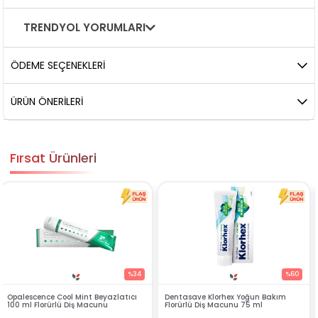
TRENDYOL YORUMLARI
ÖDEME SEÇENEKLERI
ÜRÜN ÖNERILERI
Fırsat Ürünleri
%34
%60
ıcı
Dentasave Klorhex Yoğun Bakım
Black Berry Bitkisel Sprey 25 ml
Florürlü Diş Macunu 75 ml