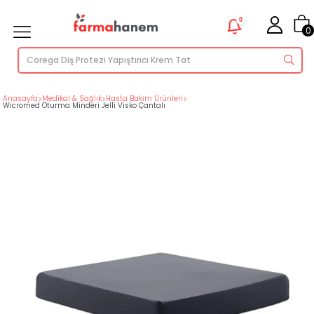
0
0
Anasayfa
>
Medikal & Sağlık
>
Hasta Bakım Ürünleri
>
Wicromed Oturma Minderi Jelli Visko Çantalı