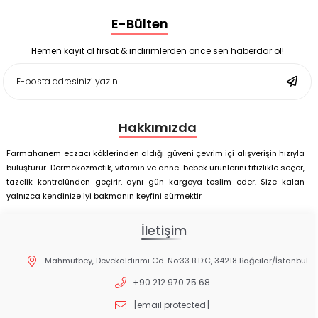
Supradyn Energy Focus 30 Tablet
E-Bülten
Enterogermina Family 5 ml 20 Flakon
Deep Flex Stres Azaltıcı ve Enerji Dengeleyici Topraklama
Matı Set 40x60 cm
Hemen kayıt ol fırsat & indirimlerden önce sen haberdar ol!
Deep Flex Stres Azaltıcı ve Enerji Dengeleyici Topraklama
Matı Set 25x35 cm
Hakkımızda
Farmahanem eczacı köklerinden aldığı güveni çevrim içi alışverişin hızıyla
buluşturur. Dermokozmetik, vitamin ve anne-bebek ürünlerini titizlikle seçer,
tazelik kontrolünden geçirir, aynı gün kargoya teslim eder. Size kalan
yalnızca kendinize iyi bakmanın keyfini sürmektir
İletişim
Mahmutbey, Devekaldırımı Cd. No:33 B D:C, 34218 Bağcılar/İstanbul
+90 212 970 75 68
[email protected]