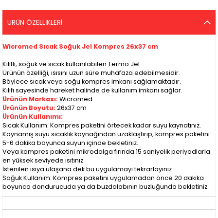
ÜRÜN ÖZELLIKLERI
Wicromed Sıcak Soğuk Jel Kompres 26x37 cm
Kılıflı, soğuk ve sıcak kullanılabilen Termo Jel.
Ürünün özelliği, ısısını uzun süre muhafaza edebilmesidir.
Böylece sıcak veya soğu kompres imkanı sağlamaktadır.
Kılıfı sayesinde hareket halinde de kullanım imkanı sağlar.
Ürünün Markası:
Wicromed
Ürünün Boyutu:
26x37 cm
Ürünün Kullanımı:
Sıcak Kullanım: Kompres paketini örtecek kadar suyu kaynatınız.
Kaynamış suyu sıcaklık kaynağından uzaklaştırıp, kompres paketini
5-6 dakika boyunca suyun içinde bekletiniz.
Veya kompres paketini mikrodalga fırında 15 saniyelik periyodlarla
en yüksek seviyede ısıtınız.
İstenilen ısıya ulaşana dek bu uygulamayı tekrarlayınız.
Soğuk Kullanım: Kompres paketini uygulamadan önce 20 dakika
boyunca dondurucuda ya da buzdolabının buzluğunda bekletiniz.