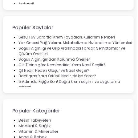
Aptamil
Bepanthol
Bioxcin
Okey
Lansinoh
Popüler Sayfalar
Cebrolux
Dermoskin
Sesu Tüy Sarartıcı Krem Faydaları, Kullanım Rehberi
Marvis
Yaz Öncesi Yağ Yakımı: Metabolizma Hızlandırma Yöntemleri
Rcfarma
Soğuk Algınlığı ve Grip Arasındaki Farklar, Semptomlar ve
Çözüm Önerileri
Soğuk Algınlığından Korunma Önerileri
Cilt Tipine göre Nemlendirici Krem Nasıl Seçilir?
Çil Nedir, Neden Oluşur ve Nasıl Geçer?
Bactigras Yara Örtüsü Nedir, Ne İşe Yarar?
5 Adımda Pişiğe Son! Doğru krem seçimi ve uygulama
rehberi
Enterogermina Family ile Bağırsak Sağlığınızı Güçlendirin
Cilt Bakımı Aşamaları ve Detaylı Rehber
Saç Derisinde Kepek ve Egzama: Belirtileri, Nedenleri ve
Çözüm Yolları
Popüler Kategoriler
Bocavirüs Enfeksiyonu Hakkında Bilmeniz Gerekenler
Deep Flex Topraklama Matı Nedir? Detaylı Rehber
Besin Takviyeleri
Mumiyo Nedir? Faydaları ve Kullanım Alanları Nelerdir?
Medikal & Sağlık
Vitamin & Mineraller
Anne & Bebek