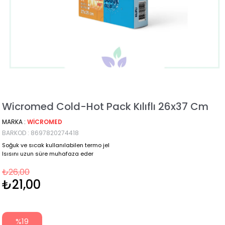
Wicromed Cold-Hot Pack Kılıflı 26x37 Cm
MARKA
:
WICROMED
BARKOD
:
8697820274418
Soğuk ve sıcak kullanılabilen termo jel
Isısını uzun süre muhafaza eder
₺26,00
₺21,00
%
19