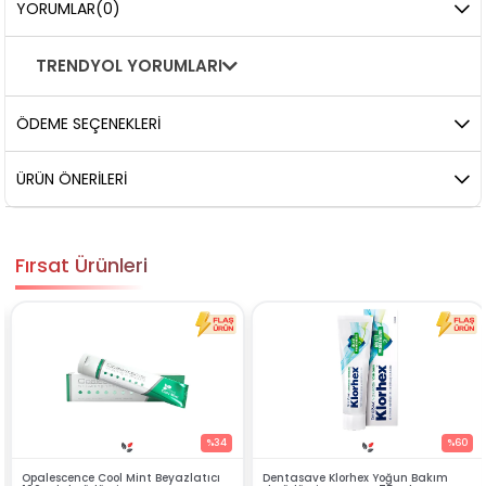
YORUMLAR
(0)
TRENDYOL YORUMLARI
ÖDEME SEÇENEKLERI
ÜRÜN ÖNERILERI
Fırsat Ürünleri
%34
%60
ol Mint Beyazlatıcı
Dentasave Klorhex Yoğun Bakım
Black Berry Bitk