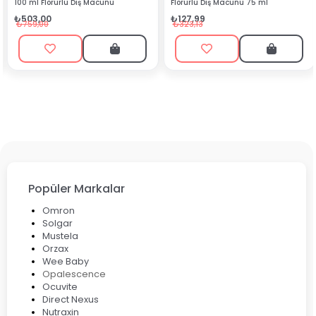
ü Diş Macunu
Florürlü Diş Macunu 75 ml
₺90,99
₺127,99
₺199,90
₺323,13
Popüler Markalar
Omron
Solgar
Mustela
Orzax
Wee Baby
Opalescence
Ocuvite
Direct Nexus
Nutraxin