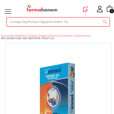
0
0
Anasayfa
>
Medikal & Sağlık
>
Sağlık Cihazları & Yardımcı Ekipmanlar
>
Wicromed Cold-Hot Pack Kılıflı 26x37 cm