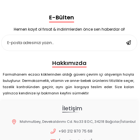
Nutrof Total Takviye Edici Gıda 30 Kapsül
Supradyn Energy Focus 30 Tablet
E-Bülten
Enterogermina Family 5 ml 20 Flakon
Deep Flex Stres Azaltıcı ve Enerji Dengeleyici Topraklama
Matı Set 40x60 cm
Hemen kayıt ol fırsat & indirimlerden önce sen haberdar ol!
Deep Flex Stres Azaltıcı ve Enerji Dengeleyici Topraklama
Matı Set 25x35 cm
Hakkımızda
Farmahanem eczacı köklerinden aldığı güveni çevrim içi alışverişin hızıyla
buluşturur. Dermokozmetik, vitamin ve anne-bebek ürünlerini titizlikle seçer,
tazelik kontrolünden geçirir, aynı gün kargoya teslim eder. Size kalan
yalnızca kendinize iyi bakmanın keyfini sürmektir
İletişim
Mahmutbey, Devekaldırımı Cd. No:33 B D:C, 34218 Bağcılar/İstanbul
+90 212 970 75 68