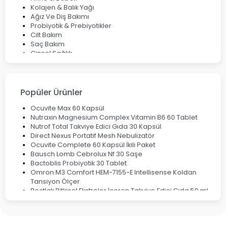
Kolajen & Balık Yağı
Ağız Ve Diş Bakımı
Probiyotik & Prebiyotikler
Cilt Bakım
Saç Bakım
Cinsel Sağlık
Fırsat Ürünleri
Ateş Ölçerler & Tansiyon Aletleri
Çocuklar için Takviye Gıdalar
Popüler Ürünler
Ocuvite Max 60 Kapsül
Nutraxin Magnesium Complex Vitamin B6 60 Tablet
Nutrof Total Takviye Edici Gıda 30 Kapsül
Direct Nexus Portatif Mesh Nebulizatör
Ocuvite Complete 60 Kapsül İkili Paket
Bausch Lomb Cebrolux Nf 30 Saşe
Bactoblis Probiyotik 30 Tablet
Omron M3 Comfort HEM-7155-E Intellisense Koldan
Tansiyon Ölçer
Bestlak Bitkisel Ekstreler İçeren Takviye Edici Gıda 50 ml
Bruno Baby Nazal Aspiratör Yedek Ucu 10'lu
Corega Super Naneli Diş Protezi Yapıştırıcı Krem 40 gr
Ligone Probiyotik 30 Kapsül
Black Berry Geciktirici Sprey 25 ml