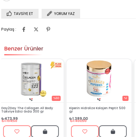
TAVSIYE ET
YORUM YAZ
Paylaş :
Benzer Ürünler
%1
%62
Kiperin Hidrolize Kolajen Peptit 500
Nutraxin Beauty Collagen Gold
gr
Quauty 30 Saşe
₺1.389,00
₺717,99
₺1.400,00
₺1.899,99