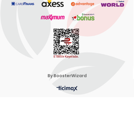
By BoosterWizard