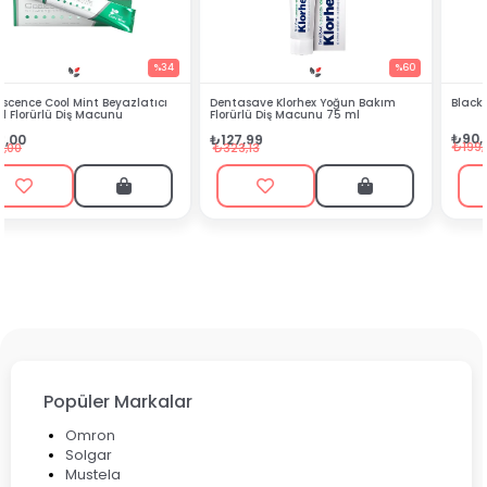
%60
%54
Dentasave Klorhex Yoğun Bakım
Black Berry Bitkisel Sprey 25 ml
Florürlü Diş Macunu 75 ml
₺90,99
₺127,99
₺199,90
₺323,13
Popüler Markalar
Omron
Solgar
Mustela