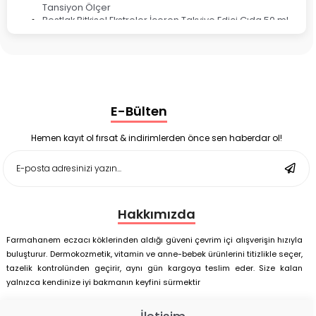
Tansiyon Ölçer
Bestlak Bitkisel Ekstreler İçeren Takviye Edici Gıda 50 ml
Bruno Baby Nazal Aspiratör Yedek Ucu 10'lu
Corega Super Naneli Diş Protezi Yapıştırıcı Krem 40 gr
Ligone Probiyotik 30 Kapsül
Black Berry Geciktirici Sprey 25 ml
Nutrof Total Takviye Edici Gıda 30 Kapsül
Supradyn Energy Focus 30 Tablet
E-Bülten
Enterogermina Family 5 ml 20 Flakon
Deep Flex Stres Azaltıcı ve Enerji Dengeleyici Topraklama
Matı Set 40x60 cm
Hemen kayıt ol fırsat & indirimlerden önce sen haberdar ol!
Deep Flex Stres Azaltıcı ve Enerji Dengeleyici Topraklama
Matı Set 25x35 cm
Hakkımızda
Farmahanem eczacı köklerinden aldığı güveni çevrim içi alışverişin hızıyla
buluşturur. Dermokozmetik, vitamin ve anne-bebek ürünlerini titizlikle seçer,
tazelik kontrolünden geçirir, aynı gün kargoya teslim eder. Size kalan
yalnızca kendinize iyi bakmanın keyfini sürmektir