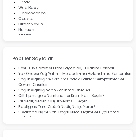
Orzax
Wee Baby
Opalescence
Ocuvite
Direct Nexus
Nutraxin
Aptamil
Bepanthol
Bioxcin
Okey
Lansinoh
Popüler Sayfalar
Cebrolux
Dermoskin
Sesu Tüy Sarartıcı Krem Faydaları, Kullanım Rehberi
Marvis
Yaz Öncesi Yağ Yakımı: Metabolizma Hızlandırma Yöntemleri
Rcfarma
Soğuk Algınlığı ve Grip Arasındaki Farklar, Semptomlar ve
Çözüm Önerileri
Soğuk Algınlığından Korunma Önerileri
Cilt Tipine göre Nemlendirici Krem Nasıl Seçilir?
Çil Nedir, Neden Oluşur ve Nasıl Geçer?
Bactigras Yara Örtüsü Nedir, Ne İşe Yarar?
5 Adımda Pişiğe Son! Doğru krem seçimi ve uygulama
rehberi
Enterogermina Family ile Bağırsak Sağlığınızı Güçlendirin
Cilt Bakımı Aşamaları ve Detaylı Rehber
Saç Derisinde Kepek ve Egzama: Belirtileri, Nedenleri ve