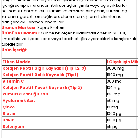
içeriği sahip bir üründür. Etkili sonuçlar için iki veya üç aylık kürler
halinde kullanılmalıdır. Hamile ve emziren bireylerin, sürekli ilaç
kullanımı gerektiren sağlık problemi olan kişilerin hekimlerine
danışarak kullanması önemlidir.
Ürünün Markası
:
Supra Protein
Ürünün Kullanımı:
Günde bir ölçek kullanılması önerilir. Su, süt,
smoothie vb. içeceklerle veya tercih ettiğiniz yemeklerle karıştırarak
tüketilebilir.
Ürün İçeriği:
Etken Madde
1 Ölçek için Mi
Kolajen Peptit Sığır Kaynaklı (Tip 1,2, 3)
8000 mg
Kolajen Peptit Balık Kaynaklı (Tip 1)
1800 mg
Vitamin C
300 mg
Kolajen Peptit Tavuk Kaynaklı (Tip 2)
100 mg
Yumurta Kabuğu Zarı
100 mg
Hyaluronik Asit
50 mg
Çinko
10 mg
Biotin
1000 µg
Bakır
1000 µg
Selenyum
55 µg