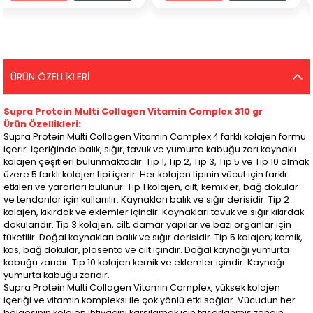
ÜRÜN ÖZELLIKLERI
Supra Protein Multi Collagen Vitamin Complex 310 gr
Ürün Özellikleri:
Supra Protein Multi Collagen Vitamin Complex 4 farklı kolajen formu
içerir. İçeriğinde balık, sığır, tavuk ve yumurta kabuğu zarı kaynaklı
kolajen çeşitleri bulunmaktadır. Tip 1, Tip 2, Tip 3, Tip 5 ve Tip 10 olmak
üzere 5 farklı kolajen tipi içerir. Her kolajen tipinin vücut için farklı
etkileri ve yararları bulunur. Tip 1 kolajen, cilt, kemikler, bağ dokular
ve tendonlar için kullanılır. Kaynakları balık ve sığır derisidir. Tip 2
kolajen, kıkırdak ve eklemler içindir. Kaynakları tavuk ve sığır kıkırdak
dokularıdır. Tip 3 kolajen, cilt, damar yapılar ve bazı organlar için
tüketilir. Doğal kaynakları balık ve sığır derisidir. Tip 5 kolajen; kemik,
kas, bağ dokular, plasenta ve cilt içindir. Doğal kaynağı yumurta
kabuğu zarıdır. Tip 10 kolajen kemik ve eklemler içindir. Kaynağı
yumurta kabuğu zarıdır.
Supra Protein Multi Collagen Vitamin Complex, yüksek kolajen
içeriği ve vitamin kompleksi ile çok yönlü etki sağlar. Vücudun her
bölgesinin kolajen ihtiyacını karşılamak için tasarlanmış zengin