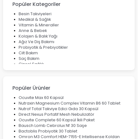
Çözüm Yolları
Popüler Kategoriler
Bocavirüs Enfeksiyonu Hakkında Bilmeniz Gerekenler
Deep Flex Topraklama Matı Nedir? Detaylı Rehber
Besin Takviyeleri
Mumiyo Nedir? Faydaları ve Kullanım Alanları Nelerdir?
Medikal & Sağlık
Vitamin & Mineraller
Anne & Bebek
Kolajen & Balık Yağı
Ağız Ve Diş Bakımı
Probiyotik & Prebiyotikler
Cilt Bakım
Saç Bakım
Cinsel Sağlık
Fırsat Ürünleri
Ateş Ölçerler & Tansiyon Aletleri
Çocuklar için Takviye Gıdalar
Popüler Ürünler
Ocuvite Max 60 Kapsül
Nutraxin Magnesium Complex Vitamin B6 60 Tablet
Nutrof Total Takviye Edici Gıda 30 Kapsül
Direct Nexus Portatif Mesh Nebulizatör
Ocuvite Complete 60 Kapsül İkili Paket
Bausch Lomb Cebrolux Nf 30 Saşe
Bactoblis Probiyotik 30 Tablet
Omron M3 Comfort HEM-7155-E Intellisense Koldan