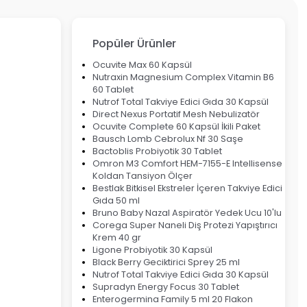
Popüler Ürünler
Ocuvite Max 60 Kapsül
Nutraxin Magnesium Complex Vitamin B6
60 Tablet
Nutrof Total Takviye Edici Gıda 30 Kapsül
Direct Nexus Portatif Mesh Nebulizatör
Ocuvite Complete 60 Kapsül İkili Paket
Bausch Lomb Cebrolux Nf 30 Saşe
Bactoblis Probiyotik 30 Tablet
Omron M3 Comfort HEM-7155-E Intellisense
Koldan Tansiyon Ölçer
Bestlak Bitkisel Ekstreler İçeren Takviye Edici
Gıda 50 ml
Bruno Baby Nazal Aspiratör Yedek Ucu 10'lu
Corega Super Naneli Diş Protezi Yapıştırıcı
Krem 40 gr
Ligone Probiyotik 30 Kapsül
Black Berry Geciktirici Sprey 25 ml
Nutrof Total Takviye Edici Gıda 30 Kapsül
Supradyn Energy Focus 30 Tablet
Enterogermina Family 5 ml 20 Flakon