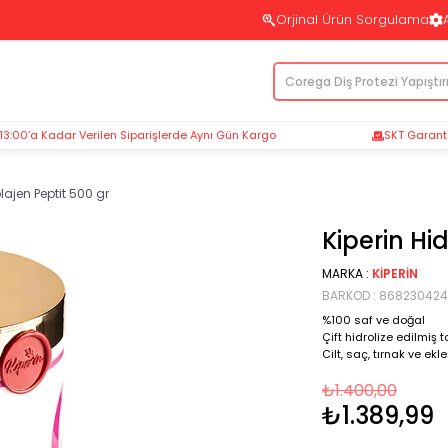
Orjinal Ürün Sorgulama
 13:00’a Kadar Verilen Siparişlerde Aynı Gün Kargo
SKT Garantil
olajen Peptit 500 gr
Kiperin Hi
MARKA
:
KIPERIN
BARKOD
:
86823042
%100 saf ve doğal
Çift hidrolize edilmiş 
Cilt, saç, tırnak ve ek
₺1.400,00
₺1.389,99