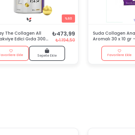
%60
₺473,99
y The Collagen All
Suda Collagen An
akviye Edici Gıda 300
Aromalı 30 x 10 gr 
₺1.194,50
Favorilere Ekle
Favorilere Ekle
Sepete Ekle