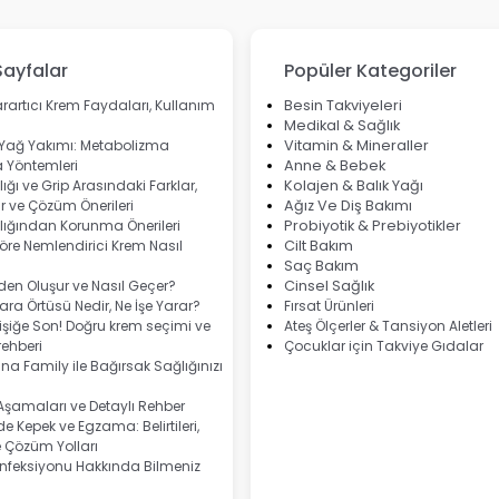
Sayfalar
Popüler Kategoriler
rartıcı Krem Faydaları, Kullanım
Besin Takviyeleri
Medikal & Sağlık
 Yağ Yakımı: Metabolizma
Vitamin & Mineraller
 Yöntemleri
Anne & Bebek
ığı ve Grip Arasındaki Farklar,
Kolajen & Balık Yağı
 ve Çözüm Önerileri
Ağız Ve Diş Bakımı
lığından Korunma Önerileri
Probiyotik & Prebiyotikler
göre Nemlendirici Krem Nasıl
Cilt Bakım
Saç Bakım
eden Oluşur ve Nasıl Geçer?
Cinsel Sağlık
ra Örtüsü Nedir, Ne İşe Yarar?
Fırsat Ürünleri
şiğe Son! Doğru krem seçimi ve
Ateş Ölçerler & Tansiyon Aletleri
ehberi
Çocuklar için Takviye Gıdalar
na Family ile Bağırsak Sağlığınızı
 Aşamaları ve Detaylı Rehber
e Kepek ve Egzama: Belirtileri,
e Çözüm Yolları
nfeksiyonu Hakkında Bilmeniz