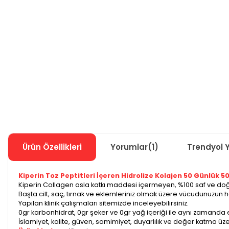
Ürün Özellikleri
Yorumlar
(1)
Trendyol 
Kiperin Toz Peptitleri İçeren Hidrolize Kolajen 50 Günlük 5
Kiperin Collagen asla katkı maddesi içermeyen, %100 saf ve doğal, 
Başta cilt, saç, tırnak ve eklemleriniz olmak üzere vücudunuzu
Yapılan klinik çalışmaları sitemizde inceleyebilirsiniz.
0gr karbonhidrat, 0gr şeker ve 0gr yağ içeriği ile aynı zamanda en
İslamiyet, kalite, güven, samimiyet, duyarlılık ve değer katma üzer