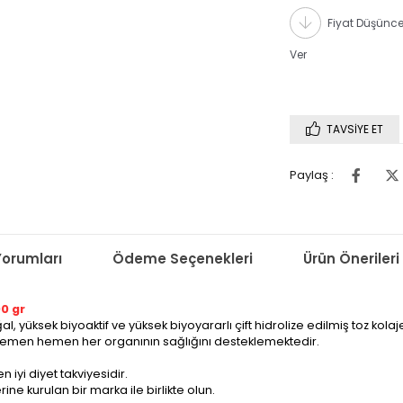
Fiyat Düşünc
Ver
TAVSIYE ET
Paylaş :
Yorumları
Ödeme Seçenekleri
Ürün Önerileri
00 gr
yüksek biyoaktif ve yüksek biyoyararlı çift hidrolize edilmiş toz kolajen
n hemen hemen her organının sağlığını desteklemektedir.
 iyi diyet takviyesidir.
ine kurulan bir marka ile birlikte olun.