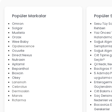
Popüler Markalar
Popüler 
Omron
Sesu Tüy Sa
Solgar
Rehberi
Mustela
Yaz Öncesi
Orzax
Hızlandırma
Wee Baby
Soğuk Algınl
Opalescence
Semptomlar
Ocuvite
Soğuk Algın
Direct Nexus
Cilt Tipine 
Nutraxin
Seçilir?
Aptamil
Çil Nedir, N
Bepanthol
Bactigras Ya
Bioxcin
5 Adımda Pi
Okey
uygulama r
Lansinoh
Enterogermi
Cebrolux
Güçlendirin
Dermoskin
Cilt Bakımı
Marvis
Saç Derisind
Rcfarma
Nedenleri v
Bocavirüs E
Gerekenler