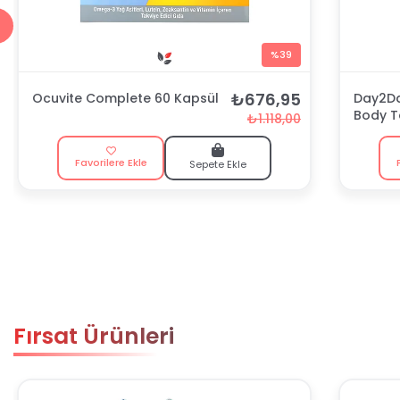
%39
₺676,95
Ocuvite Complete 60 Kapsül
Day2Da
Body T
₺1.118,00
gr
Favorilere Ekle
Sepete Ekle
Fırsat Ürünleri