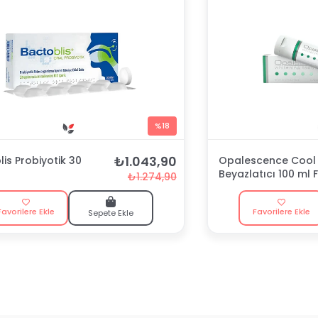
%18
₺1.043,90
is Probiyotik 30
Opalescence Cool 
Beyazlatıcı 100 ml F
₺1.274,90
Macunu
Favorilere Ekle
Favorilere Ekle
Sepete Ekle