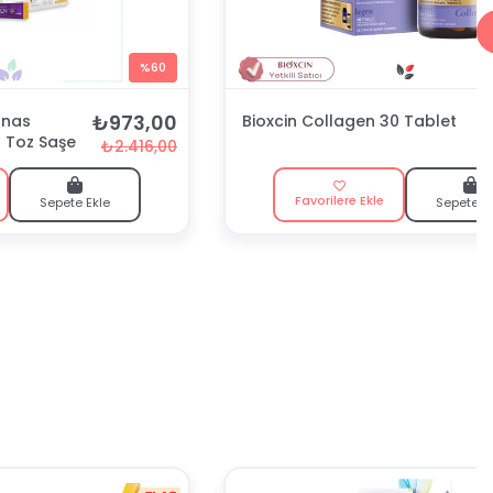
%60
₺973,00
anas
Bioxcin Collagen 30 Tablet
- Toz Saşe
₺2.416,00
Favorilere Ekle
Sepete Ekle
Sepete E