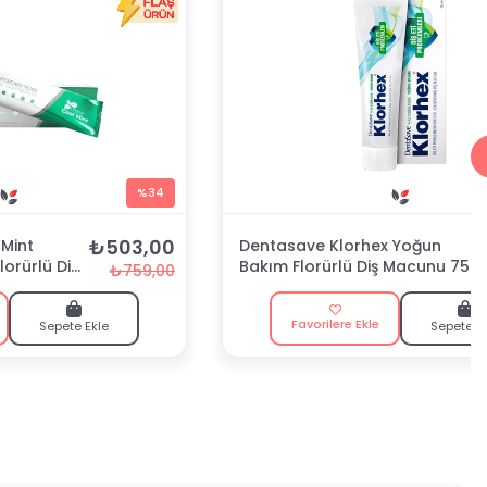
%34
₺503,00
Mint
Dentasave Klorhex Yoğun
lorürlü Diş
Bakım Florürlü Diş Macunu 75
₺759,00
ml
Favorilere Ekle
Sepete Ekle
Sepete E