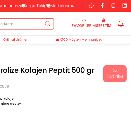
Araçlarımız
Kargo Takip
Markalarımız
0
FAVORİLERİM
SEPETIM
i Orijinal Ürünler
%100 Müşteri Memnuniyeti
drolize Kolajen Peptit 500 gr
%
1
İNDIRIM
43509
toz kolajen
lemlere destek