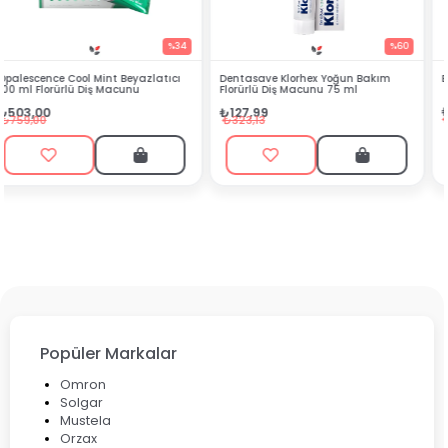
4
%60
%54
Dentasave Klorhex Yoğun Bakım
Black Berry Bitkisel Sprey 25 ml
Florürlü Diş Macunu 75 ml
₺90,99
₺127,99
₺199,90
₺323,13
Popüler Markalar
Omron
Solgar
Mustela
Orzax