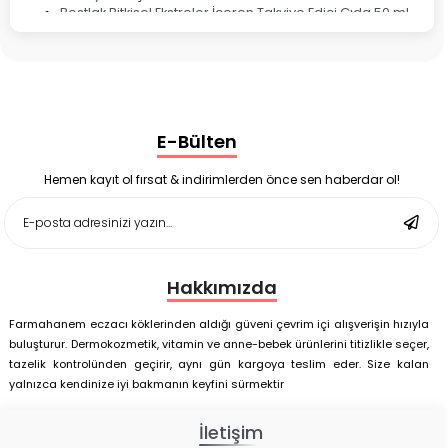
Bestlak Bitkisel Ekstreler İçeren Takviye Edici Gıda 50 ml
Bruno Baby Nazal Aspiratör Yedek Ucu 10'lu
Corega Super Naneli Diş Protezi Yapıştırıcı Krem 40 gr
Ligone Probiyotik 30 Kapsül
Black Berry Geciktirici Sprey 25 ml
Nutrof Total Takviye Edici Gıda 30 Kapsül
Supradyn Energy Focus 30 Tablet
E-Bülten
Enterogermina Family 5 ml 20 Flakon
Deep Flex Stres Azaltıcı ve Enerji Dengeleyici Topraklama
Matı Set 40x60 cm
Hemen kayıt ol fırsat & indirimlerden önce sen haberdar ol!
Deep Flex Stres Azaltıcı ve Enerji Dengeleyici Topraklama
Matı Set 25x35 cm
Hakkımızda
Farmahanem eczacı köklerinden aldığı güveni çevrim içi alışverişin hızıyla
buluşturur. Dermokozmetik, vitamin ve anne-bebek ürünlerini titizlikle seçer,
tazelik kontrolünden geçirir, aynı gün kargoya teslim eder. Size kalan
yalnızca kendinize iyi bakmanın keyfini sürmektir
İletişim