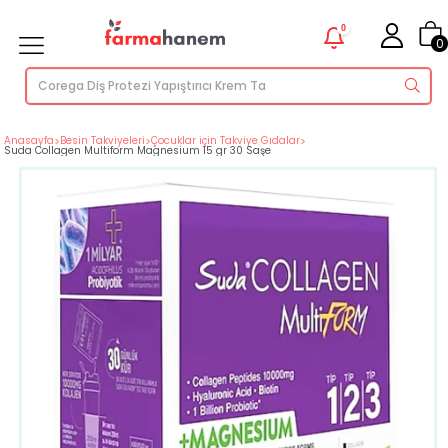
0
0
Anasayfa
>
Besin Takviyeleri
>
Çocuklar için Takviye Gıdalar
>
Suda Collagen Multiform Magnesium 15 gr 30 Saşe