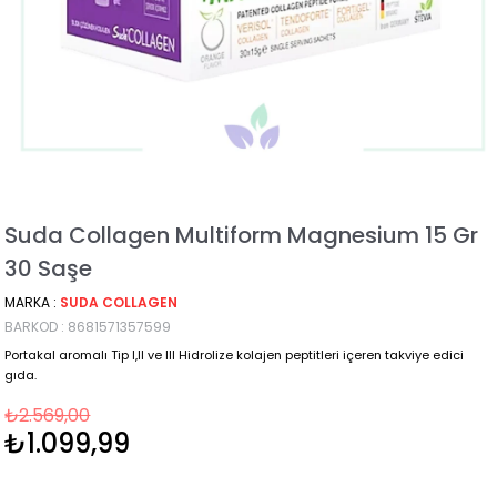
Suda Collagen Multiform Magnesium 15 Gr
30 Saşe
MARKA
:
SUDA COLLAGEN
BARKOD
:
8681571357599
Portakal aromalı Tip I,II ve III Hidrolize kolajen peptitleri içeren takviye edici
gıda.
₺2.569,00
₺1.099,99