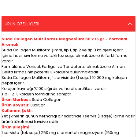
ÜRÜN ÖZELLIKLERI
Suda Collagen Multiform+ Magnesium 30 x 15 gr - Portakal
Aromalı
Suda Collagen Multiform şimdi, tip 1, tip 2 ve tip 3 kolajeni içerir.
İçime hazır sıvı formu ve tekli toz saşe olmak üzere iki farklı formu
vardır.
Formülünde Verisol, Fortigel ve Tendoforte olmak üzere Alman
Gelita firmasının patentli 3 kolajeni bulunmaktadır.
Suda Collagen Multiform, 1 servisinde (1 saşe) 10.000 mg kolajen
peptit içerir.
Kolajen kaynağı %100 sığırdır ve helal sertifikası vardır.
Tip 1-2-3 kolajen formlarına sahiptir.
Ürün Markası:
Suda Collagen
Ürün Boyutu:
30x15gr
Kullanım Şekli:
Yetişkinlerin günün herhangi bir saatinde 1 servis (1 saşe) içime hazır
ürünü tüketmesi tavsiye edilir.
Ürün Bileşimi:
1 serviste (tek saşe) 250 mg elemental magnezyum (150mg