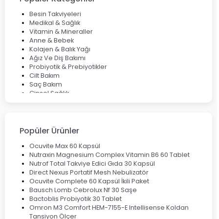
Bocavirüs Enfeksiyonu Hakkında Bilmeniz Gerekenler
Deep Flex Topraklama Matı Nedir? Detaylı Rehber
Besin Takviyeleri
Mumiyo Nedir? Faydaları ve Kullanım Alanları Nelerdir?
Medikal & Sağlık
Vitamin & Mineraller
Anne & Bebek
Kolajen & Balık Yağı
Ağız Ve Diş Bakımı
Probiyotik & Prebiyotikler
Cilt Bakım
Saç Bakım
Cinsel Sağlık
Fırsat Ürünleri
Ateş Ölçerler & Tansiyon Aletleri
Çocuklar için Takviye Gıdalar
Popüler Ürünler
Ocuvite Max 60 Kapsül
Nutraxin Magnesium Complex Vitamin B6 60 Tablet
Nutrof Total Takviye Edici Gıda 30 Kapsül
Direct Nexus Portatif Mesh Nebulizatör
Ocuvite Complete 60 Kapsül İkili Paket
Bausch Lomb Cebrolux Nf 30 Saşe
Bactoblis Probiyotik 30 Tablet
Omron M3 Comfort HEM-7155-E Intellisense Koldan
Tansiyon Ölçer