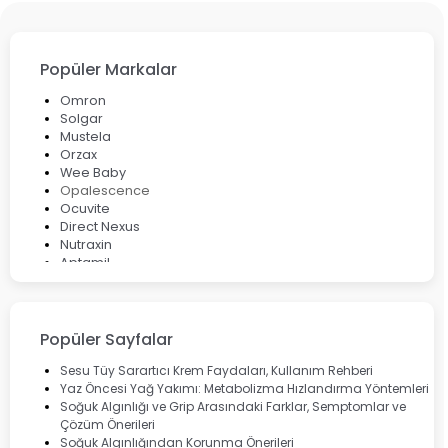
Popüler Markalar
Omron
Solgar
Mustela
Orzax
Wee Baby
Opalescence
Ocuvite
Direct Nexus
Nutraxin
Aptamil
Bepanthol
Bioxcin
Okey
Lansinoh
Popüler Sayfalar
Cebrolux
Dermoskin
Sesu Tüy Sarartıcı Krem Faydaları, Kullanım Rehberi
Marvis
Yaz Öncesi Yağ Yakımı: Metabolizma Hızlandırma Yöntemleri
Rcfarma
Soğuk Algınlığı ve Grip Arasındaki Farklar, Semptomlar ve
Çözüm Önerileri
Soğuk Algınlığından Korunma Önerileri