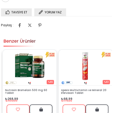
TAVSIYE ET
YORUM YAZ
Paylaş :
Benzer Ürünler
%46
%43
 mg 60
Apexis Multivitamin ve Mineral 20
Silenzio Sprey 30 ml
Efervesan Tablet
₺144,90
₺98,99
₺449,00
₺175,00