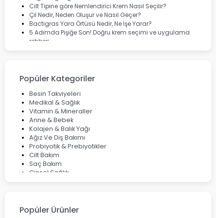
Cilt Tipine göre Nemlendirici Krem Nasıl Seçilir?
Çil Nedir, Neden Oluşur ve Nasıl Geçer?
Bactigras Yara Örtüsü Nedir, Ne İşe Yarar?
5 Adımda Pişiğe Son! Doğru krem seçimi ve uygulama
rehberi
Enterogermina Family ile Bağırsak Sağlığınızı Güçlendirin
Cilt Bakımı Aşamaları ve Detaylı Rehber
Saç Derisinde Kepek ve Egzama: Belirtileri, Nedenleri ve
Çözüm Yolları
Popüler Kategoriler
Bocavirüs Enfeksiyonu Hakkında Bilmeniz Gerekenler
Deep Flex Topraklama Matı Nedir? Detaylı Rehber
Besin Takviyeleri
Mumiyo Nedir? Faydaları ve Kullanım Alanları Nelerdir?
Medikal & Sağlık
Vitamin & Mineraller
Anne & Bebek
Kolajen & Balık Yağı
Ağız Ve Diş Bakımı
Probiyotik & Prebiyotikler
Cilt Bakım
Saç Bakım
Cinsel Sağlık
Fırsat Ürünleri
Ateş Ölçerler & Tansiyon Aletleri
Çocuklar için Takviye Gıdalar
Popüler Ürünler