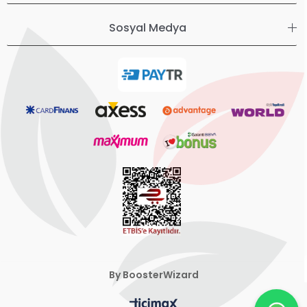
Sosyal Medya
By BoosterWizard