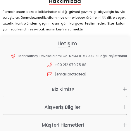
Hakkımızda
Farmahanem eczacı köklerinden aldığı güveni çevrim içi alışverişin hızıyla
buluşturur. Dermokozmetik, vitamin ve anne-bebek ürünlerini titizlikle seçer,
tazelik kontrolünden geçirir, aynı gün kargoya teslim eder. Size kalan
yalnızca kendinize iyi bakmanın keyfini sürmektir
İletişim
Mahmutbey, Devekaldırımı Cd. No:33 B D:C, 34218 Bağcılar/İstanbul
+90 212 970 75 68
[email protected]
Biz Kimiz?
Alışveriş Bilgileri
Müşteri Hizmetleri