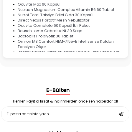
Ocuvite Max 60 Kapsül
Nutraxin Magnesium Complex Vitamin B6 60 Tablet
Nutrof Total Takviye Edici Gıda 30 Kapsül
Direct Nexus Portatif Mesh Nebulizatör
Ocuvite Complete 60 Kapsül İkili Paket
Bausch Lomb Cebrolux Nf 30 Saşe
Bactoblis Probiyotik 30 Tablet
Omron M3 Comfort HEM-7155-E Intellisense Koldan
Tansiyon Ölçer
Bestlak Bitkisel Ekstreler İçeren Takviye Edici Gıda 50 ml
Bruno Baby Nazal Aspiratör Yedek Ucu 10'lu
Corega Super Naneli Diş Protezi Yapıştırıcı Krem 40 gr
Ligone Probiyotik 30 Kapsül
Black Berry Geciktirici Sprey 25 ml
Nutrof Total Takviye Edici Gıda 30 Kapsül
Supradyn Energy Focus 30 Tablet
E-Bülten
Enterogermina Family 5 ml 20 Flakon
Deep Flex Stres Azaltıcı ve Enerji Dengeleyici Topraklama
Matı Set 40x60 cm
Hemen kayıt ol fırsat & indirimlerden önce sen haberdar ol!
Deep Flex Stres Azaltıcı ve Enerji Dengeleyici Topraklama
Matı Set 25x35 cm