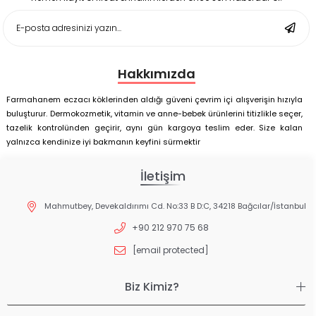
Deep Flex Stres Azaltıcı ve Enerji Dengeleyici Topraklama
Matı Set 25x35 cm
Hakkımızda
Farmahanem eczacı köklerinden aldığı güveni çevrim içi alışverişin hızıyla
buluşturur. Dermokozmetik, vitamin ve anne-bebek ürünlerini titizlikle seçer,
tazelik kontrolünden geçirir, aynı gün kargoya teslim eder. Size kalan
yalnızca kendinize iyi bakmanın keyfini sürmektir
İletişim
Mahmutbey, Devekaldırımı Cd. No:33 B D:C, 34218 Bağcılar/İstanbul
+90 212 970 75 68
[email protected]
Biz Kimiz?