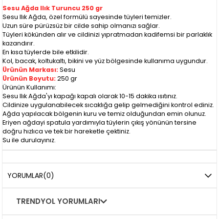
Sesu Ağda Ilık Turuncu 250 gr
Sesu Ilık Ağda, özel formülü sayesinde tüyleri temizler.
Uzun süre pürüzsüz bir cilde sahip olmanızı sağlar.
Tüyleri kökünden alır ve cildinizi yıpratmadan kadifemsi bir parlaklık
kazandırır.
En kısa tüylerde bile etkilidir.
Kol, bacak, koltukaltı, bikini ve yüz bölgesinde kullanıma uygundur.
Ürünün Markası:
Sesu
Ürünün Boyutu:
250 gr
Ürünün Kullanımı:
Sesu Ilık Ağda'yı kapağı kapalı olarak 10-15 dakika ısıtınız.
Cildinize uygulanabilecek sıcaklığa gelip gelmediğini kontrol ediniz.
Ağda yapılacak bölgenin kuru ve temiz olduğundan emin olunuz.
Eriyen ağdayi spatula yardımıyla tüylerin çıkış yönünün tersine
doğru hızlıca ve tek bir hareketle çektiniz.
Su ile durulayınız.
YORUMLAR
(0)
TRENDYOL YORUMLARI