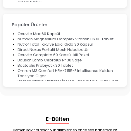
Cinsel Sağlık
Fırsat Ürünleri
Ateş Ölçerler & Tansiyon Aletleri
Çocuklar için Takviye Gıdalar
Popüler Ürünler
Ocuvite Max 60 Kapsül
Nutraxin Magnesium Complex Vitamin B6 60 Tablet
Nutrof Total Takviye Edici Gıda 30 Kapsül
Direct Nexus Portatif Mesh Nebulizatör
Ocuvite Complete 60 Kapsül İkili Paket
Bausch Lomb Cebrolux Nf 30 Saşe
Bactoblis Probiyotik 30 Tablet
Omron M3 Comfort HEM-7155-E Intellisense Koldan
Tansiyon Ölçer
Bestlak Bitkisel Ekstreler İçeren Takviye Edici Gıda 50 ml
Bruno Baby Nazal Aspiratör Yedek Ucu 10'lu
Corega Super Naneli Diş Protezi Yapıştırıcı Krem 40 gr
Ligone Probiyotik 30 Kapsül
Black Berry Geciktirici Sprey 25 ml
Nutrof Total Takviye Edici Gıda 30 Kapsül
Supradyn Energy Focus 30 Tablet
E-Bülten
Enterogermina Family 5 ml 20 Flakon
Deep Flex Stres Azaltıcı ve Enerji Dengeleyici Topraklama
Matı Set 40x60 cm
Hemen kayıt ol fırsat & indirimlerden önce sen haberdar ol!