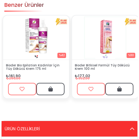
Benzer Ürünler
%42
%50
ation Kadınlar İçin
Bioder Bitkisel Formül Tüy Dökücü
Veet Men Duşta 
em 175 ml
Krem 100 ml
Dökücü Krem 15
₺177,02
₺373,99
₺352,90
₺694,90
ÜRÜN ÖZELLIKLERI