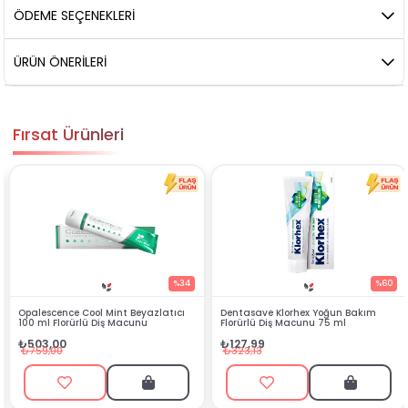
ÖDEME SEÇENEKLERI
ÜRÜN ÖNERILERI
Fırsat Ürünleri
%34
%60
int Beyazlatıcı
Dentasave Klorhex Yoğun Bakım
Black Berry Bitkisel
ş Macunu
Florürlü Diş Macunu 75 ml
₺90,99
₺127,99
₺199,90
₺323,13