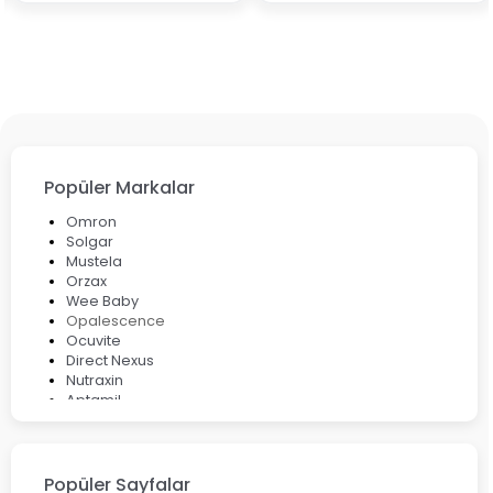
Popüler Markalar
Omron
Solgar
Mustela
Orzax
Wee Baby
Opalescence
Ocuvite
Direct Nexus
Nutraxin
Aptamil
Bepanthol
Bioxcin
Okey
Lansinoh
Popüler Sayfalar