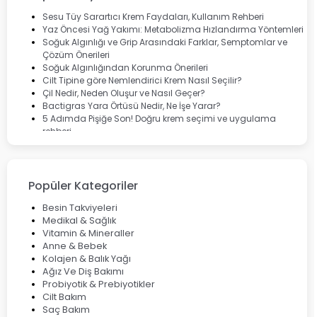
Cebrolux
Dermoskin
Sesu Tüy Sarartıcı Krem Faydaları, Kullanım Rehberi
Marvis
Yaz Öncesi Yağ Yakımı: Metabolizma Hızlandırma Yöntemleri
Rcfarma
Soğuk Algınlığı ve Grip Arasındaki Farklar, Semptomlar ve
Çözüm Önerileri
Soğuk Algınlığından Korunma Önerileri
Cilt Tipine göre Nemlendirici Krem Nasıl Seçilir?
Çil Nedir, Neden Oluşur ve Nasıl Geçer?
Bactigras Yara Örtüsü Nedir, Ne İşe Yarar?
5 Adımda Pişiğe Son! Doğru krem seçimi ve uygulama
rehberi
Enterogermina Family ile Bağırsak Sağlığınızı Güçlendirin
Cilt Bakımı Aşamaları ve Detaylı Rehber
Saç Derisinde Kepek ve Egzama: Belirtileri, Nedenleri ve
Çözüm Yolları
Popüler Kategoriler
Bocavirüs Enfeksiyonu Hakkında Bilmeniz Gerekenler
Deep Flex Topraklama Matı Nedir? Detaylı Rehber
Besin Takviyeleri
Mumiyo Nedir? Faydaları ve Kullanım Alanları Nelerdir?
Medikal & Sağlık
Vitamin & Mineraller
Anne & Bebek
Kolajen & Balık Yağı
Ağız Ve Diş Bakımı
Probiyotik & Prebiyotikler
Cilt Bakım
Saç Bakım