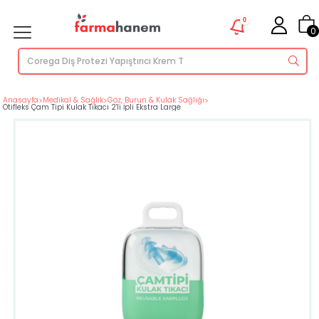
0
0
Anasayfa
>
Medikal & Sağlık
>
Göz, Burun & Kulak Sağlığı
>
Otifleks Çam Tipi Kulak Tıkacı 2'li İpli Ekstra Large