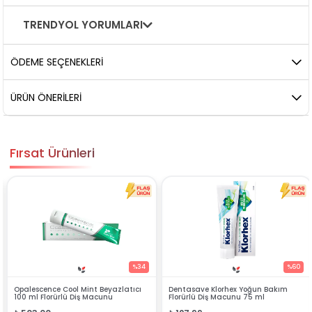
TRENDYOL YORUMLARI
ÖDEME SEÇENEKLERI
ÜRÜN ÖNERILERI
Fırsat Ürünleri
%34
%60
Beyazlatıcı
Dentasave Klorhex Yoğun Bakım
Black Berry Bitkisel Spr
cunu
Florürlü Diş Macunu 75 ml