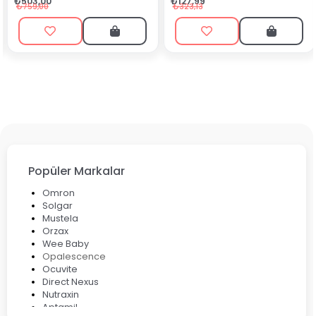
₺90,99
₺127,99
₺199,90
₺323,13
Popüler Markalar
Omron
Solgar
Mustela
Orzax
Wee Baby
Opalescence
Ocuvite
Direct Nexus
Nutraxin
Aptamil