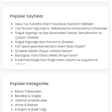
Bepanthol
Bioxcin
Okey
Lansinoh
Popüler Sayfalar
Cebrolux
Dermoskin
Sesu Tüy Sarartıcı Krem Faydaları, Kullanım Rehberi
Marvis
Yaz Öncesi Yağ Yakımı: Metabolizma Hızlandırma Yöntemleri
Rcfarma
Soğuk Algınlığı ve Grip Arasındaki Farklar, Semptomlar ve
Çözüm Önerileri
Soğuk Algınlığından Korunma Önerileri
Cilt Tipine göre Nemlendirici Krem Nasıl Seçilir?
Çil Nedir, Neden Oluşur ve Nasıl Geçer?
Bactigras Yara Örtüsü Nedir, Ne İşe Yarar?
5 Adımda Pişiğe Son! Doğru krem seçimi ve uygulama
rehberi
Enterogermina Family ile Bağırsak Sağlığınızı Güçlendirin
Cilt Bakımı Aşamaları ve Detaylı Rehber
Saç Derisinde Kepek ve Egzama: Belirtileri, Nedenleri ve
Çözüm Yolları
Popüler Kategoriler
Bocavirüs Enfeksiyonu Hakkında Bilmeniz Gerekenler
Deep Flex Topraklama Matı Nedir? Detaylı Rehber
Besin Takviyeleri
Mumiyo Nedir? Faydaları ve Kullanım Alanları Nelerdir?
Medikal & Sağlık
Vitamin & Mineraller
Anne & Bebek
Kolajen & Balık Yağı