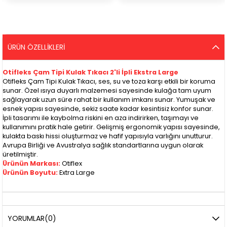
ÜRÜN ÖZELLIKLERI
Otifleks Çam Tipi Kulak Tıkacı 2'li İpli Ekstra Large
Otifleks Çam Tipi Kulak Tıkacı, ses, su ve toza karşı etkili bir koruma
sunar. Özel ısıya duyarlı malzemesi sayesinde kulağa tam uyum
sağlayarak uzun süre rahat bir kullanım imkanı sunar. Yumuşak ve
esnek yapısı sayesinde, sekiz saate kadar kesintisiz konfor sunar.
İpli tasarımı ile kaybolma riskini en aza indirirken, taşımayı ve
kullanımını pratik hale getirir. Gelişmiş ergonomik yapısı sayesinde,
kulakta baskı hissi oluşturmaz ve hafif yapısıyla varlığını unutturur.
Avrupa Birliği ve Avustralya sağlık standartlarına uygun olarak
üretilmiştir.
Ürünün Markası:
Otiflex
Ürünün Boyutu:
Extra Large
YORUMLAR
(0)