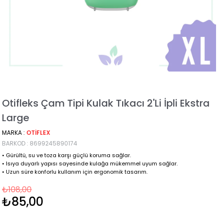
Otifleks Çam Tipi Kulak Tıkacı 2'li İpli Ekstra
Large
MARKA
:
OTIFLEX
BARKOD
:
8699245890174
• Gürültü, su ve toza karşı güçlü koruma sağlar.
• Isıya duyarlı yapısı sayesinde kulağa mükemmel uyum sağlar.
• Uzun süre konforlu kullanım için ergonomik tasarım.
₺108,00
₺85,00