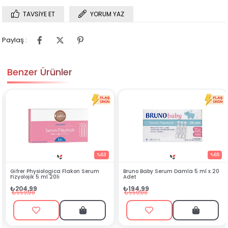
TAVSIYE ET
YORUM YAZ
Paylaş :
Benzer Ürünler
%63
%65
a Flakon Serum
Bruno Baby Serum Damla 5 ml x 20
Gifrer Serum Fizyolo
Adet
Flakon
₺194,99
₺142,99
₺550,00
₺349,00