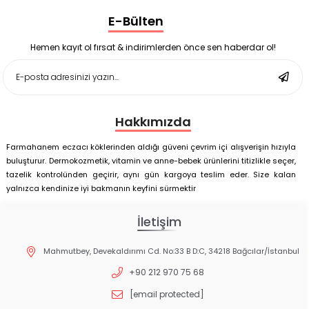
Supradyn Energy Focus 30 Tablet
E-Bülten
Enterogermina Family 5 ml 20 Flakon
Deep Flex Stres Azaltıcı ve Enerji Dengeleyici Topraklama
Matı Set 40x60 cm
Hemen kayıt ol fırsat & indirimlerden önce sen haberdar ol!
Deep Flex Stres Azaltıcı ve Enerji Dengeleyici Topraklama
Matı Set 25x35 cm
Hakkımızda
Farmahanem eczacı köklerinden aldığı güveni çevrim içi alışverişin hızıyla
buluşturur. Dermokozmetik, vitamin ve anne-bebek ürünlerini titizlikle seçer,
tazelik kontrolünden geçirir, aynı gün kargoya teslim eder. Size kalan
yalnızca kendinize iyi bakmanın keyfini sürmektir
İletişim
Mahmutbey, Devekaldırımı Cd. No:33 B D:C, 34218 Bağcılar/İstanbul
+90 212 970 75 68
[email protected]