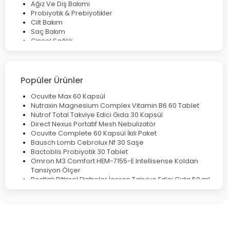
Ağız Ve Diş Bakımı
Probiyotik & Prebiyotikler
Cilt Bakım
Saç Bakım
Cinsel Sağlık
Fırsat Ürünleri
Ateş Ölçerler & Tansiyon Aletleri
Çocuklar için Takviye Gıdalar
Popüler Ürünler
Ocuvite Max 60 Kapsül
Nutraxin Magnesium Complex Vitamin B6 60 Tablet
Nutrof Total Takviye Edici Gıda 30 Kapsül
Direct Nexus Portatif Mesh Nebulizatör
Ocuvite Complete 60 Kapsül İkili Paket
Bausch Lomb Cebrolux Nf 30 Saşe
Bactoblis Probiyotik 30 Tablet
Omron M3 Comfort HEM-7155-E Intellisense Koldan
Tansiyon Ölçer
Bestlak Bitkisel Ekstreler İçeren Takviye Edici Gıda 50 ml
Bruno Baby Nazal Aspiratör Yedek Ucu 10'lu
Corega Super Naneli Diş Protezi Yapıştırıcı Krem 40 gr
Ligone Probiyotik 30 Kapsül
Black Berry Geciktirici Sprey 25 ml
Nutrof Total Takviye Edici Gıda 30 Kapsül