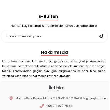
Black Berry Geciktirici Sprey 25 ml
Nutrof Total Takviye Edici Gıda 30 Kapsül
Supradyn Energy Focus 30 Tablet
E-Bülten
Enterogermina Family 5 ml 20 Flakon
Deep Flex Stres Azaltıcı ve Enerji Dengeleyici Topraklama
Matı Set 40x60 cm
Hemen kayıt ol fırsat & indirimlerden önce sen haberdar ol!
Deep Flex Stres Azaltıcı ve Enerji Dengeleyici Topraklama
Matı Set 25x35 cm
Hakkımızda
Farmahanem eczacı köklerinden aldığı güveni çevrim içi alışverişin hızıyla
buluşturur. Dermokozmetik, vitamin ve anne-bebek ürünlerini titizlikle seçer,
tazelik kontrolünden geçirir, aynı gün kargoya teslim eder. Size kalan
yalnızca kendinize iyi bakmanın keyfini sürmektir
İletişim
Mahmutbey, Devekaldırımı Cd. No:33 B D:C, 34218 Bağcılar/İstanbul
+90 212 970 75 68