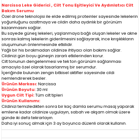
Narcissa Leke Giderici , Cilt Tonu Eşitleyici Ve Aydınlatıcı Cilt
Bakım Serumu
Özel drone teknolojisi ile elde edilmiş proteinler sayesinde lekelerin
yoğunluğunu azaltmaya ve cildin daha aydınlık bir görünüm
kazanmasını sağlar.
Bu sayede güneş lekeleri, yaşlanmaya bağlı oluşan lekeler ve akne
sonrası kalmış lekelerin giderilmesini sağlayarak, ince kırışıklıkların
oluşumunun önlenmesinde etkilidir.
Yağlı bir his bırakmadan cildinize ihtiyacı olan bakımı sağlar.
Cildinizi gün boyu güneşin zararlı etkilerinden korur.
Cilt tonunun dengelenmesi ve tek ton görünüm sağlanması
amacıyla özel olarak tasarlanmış bir serumdur.
İçeriğinde bulunan zengin bitkisel aktifler sayesinde cildi
nemlendirerek besler.
Ürünün Markası:
Narcissa
Ürünün Boyutu:
30 ml
Uygun Cilt Tipi:
Tüm cilt tipleri
Ürünün Kullanımı:
Cildinizi temizledikten sonra bir kaç damla serumu masaj yaparak
emilene kadar cildinize uygulayın, sabah ve akşam olmak üzere
günde iki defa tekrarlayın.
Daha iyi sonuç almak için 3 ay boyunca düzenli olarak kullanın.