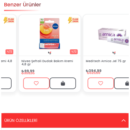
Benzer Ürünler
%72
%25
Nivea Şeftali Dudak Bakım Kremi
Meditech Arnica Jel 75 gr
4,8 gr
₺394,99
₺99,99
₺525,00
₺359,95
ÜRÜN ÖZELLIKLERI