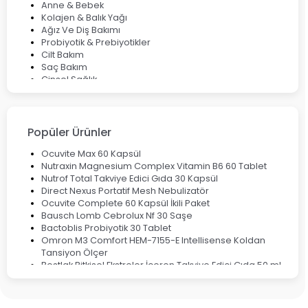
Anne & Bebek
Kolajen & Balık Yağı
Ağız Ve Diş Bakımı
Probiyotik & Prebiyotikler
Cilt Bakım
Saç Bakım
Cinsel Sağlık
Fırsat Ürünleri
Ateş Ölçerler & Tansiyon Aletleri
Çocuklar için Takviye Gıdalar
Popüler Ürünler
Ocuvite Max 60 Kapsül
Nutraxin Magnesium Complex Vitamin B6 60 Tablet
Nutrof Total Takviye Edici Gıda 30 Kapsül
Direct Nexus Portatif Mesh Nebulizatör
Ocuvite Complete 60 Kapsül İkili Paket
Bausch Lomb Cebrolux Nf 30 Saşe
Bactoblis Probiyotik 30 Tablet
Omron M3 Comfort HEM-7155-E Intellisense Koldan
Tansiyon Ölçer
Bestlak Bitkisel Ekstreler İçeren Takviye Edici Gıda 50 ml
Bruno Baby Nazal Aspiratör Yedek Ucu 10'lu
Corega Super Naneli Diş Protezi Yapıştırıcı Krem 40 gr
Ligone Probiyotik 30 Kapsül