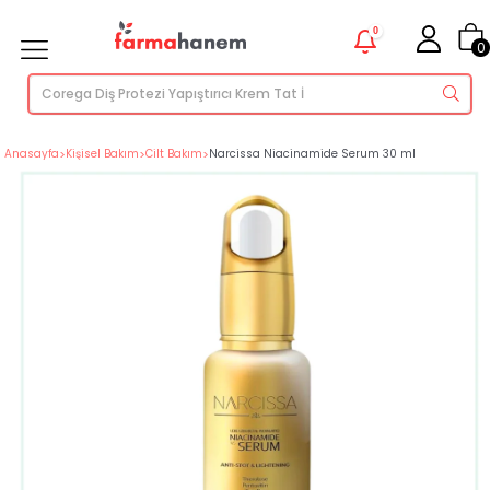
0
0
Anasayfa
>
Kişisel Bakım
>
Cilt Bakım
>
Narcissa Niacinamide Serum 30 ml