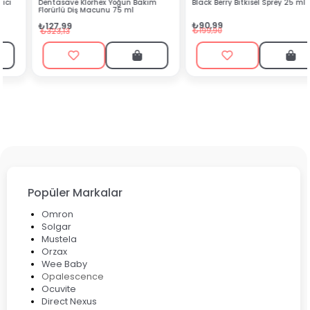
Dentasave Klorhex Yoğun Bakım
Black Berry Bitkisel Sprey 25 ml
Florürlü Diş Macunu 75 ml
₺90,99
₺127,99
₺199,90
₺323,13
Popüler Markalar
Omron
Solgar
Mustela
Orzax
Wee Baby
Opalescence
Ocuvite
Direct Nexus