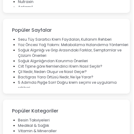
Nutraxin
Aptamil
Bepanthol
Bioxcin
Okey
Lansinoh
Popüler Sayfalar
Cebrolux
Dermoskin
Sesu Tüy Sarartıcı Krem Faydaları, Kullanım Rehberi
Marvis
Yaz Öncesi Yağ Yakımı: Metabolizma Hızlandırma Yöntemleri
Rcfarma
Soğuk Algınlığı ve Grip Arasındaki Farklar, Semptomlar ve
Çözüm Önerileri
Soğuk Algınlığından Korunma Önerileri
Cilt Tipine göre Nemlendirici Krem Nasıl Seçilir?
Çil Nedir, Neden Oluşur ve Nasıl Geçer?
Bactigras Yara Örtüsü Nedir, Ne İşe Yarar?
5 Adımda Pişiğe Son! Doğru krem seçimi ve uygulama
rehberi
Enterogermina Family ile Bağırsak Sağlığınızı Güçlendirin
Cilt Bakımı Aşamaları ve Detaylı Rehber
Saç Derisinde Kepek ve Egzama: Belirtileri, Nedenleri ve
Çözüm Yolları
Popüler Kategoriler
Bocavirüs Enfeksiyonu Hakkında Bilmeniz Gerekenler
Deep Flex Topraklama Matı Nedir? Detaylı Rehber
Besin Takviyeleri
Mumiyo Nedir? Faydaları ve Kullanım Alanları Nelerdir?
Medikal & Sağlık
Vitamin & Mineraller