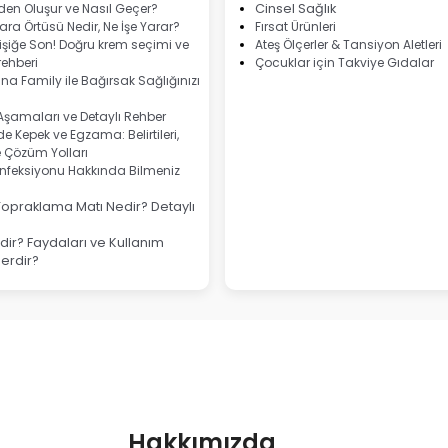
eden Oluşur ve Nasıl Geçer?
Cinsel Sağlık
ra Örtüsü Nedir, Ne İşe Yarar?
Fırsat Ürünleri
şiğe Son! Doğru krem seçimi ve
Ateş Ölçerler & Tansiyon Aletleri
ehberi
Çocuklar için Takviye Gıdalar
na Family ile Bağırsak Sağlığınızı
 Aşamaları ve Detaylı Rehber
e Kepek ve Egzama: Belirtileri,
e Çözüm Yolları
nfeksiyonu Hakkında Bilmeniz
Topraklama Matı Nedir? Detaylı
ir? Faydaları ve Kullanım
lerdir?
Hakkımızda