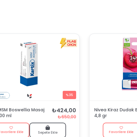
%35
₺424,00
 MSM Boswellia Masaj
Nivea Kiraz Dudak 
100 ml
4,8 gr
₺650,00
Favorilere Ekle
Favorilere Ekle
Sepete Ekle