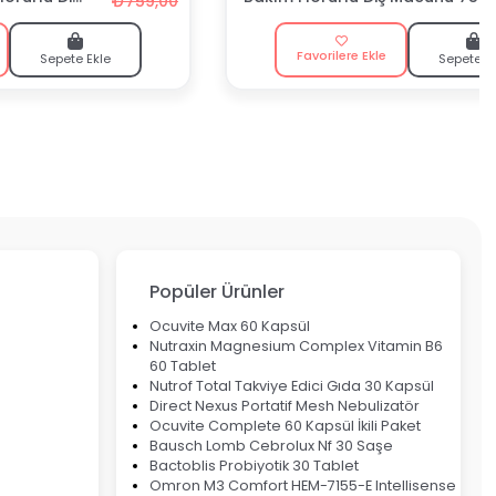
₺759,00
ml
Favorilere Ekle
Sepete Ekle
Sepete E
Popüler Ürünler
Ocuvite Max 60 Kapsül
Nutraxin Magnesium Complex Vitamin B6
60 Tablet
Nutrof Total Takviye Edici Gıda 30 Kapsül
Direct Nexus Portatif Mesh Nebulizatör
Ocuvite Complete 60 Kapsül İkili Paket
Bausch Lomb Cebrolux Nf 30 Saşe
Bactoblis Probiyotik 30 Tablet
Omron M3 Comfort HEM-7155-E Intellisense