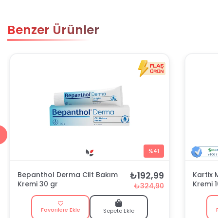
Benzer Ürünler
%41
₺192,99
Bepanthol Derma Cilt Bakım
Kartix
Kremi 30 gr
Kremi 
₺324,90
Favorilere Ekle
Sepete Ekle