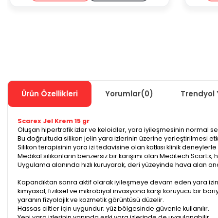
Ürün Özellikleri
Yorumlar
(0)
Trendyol 
Scarex Jel Krem 15 gr
Oluşan hipertrofik izler ve keloidler, yara iyileşmesinin normal 
Bu doğrultuda silikon jelin yara izlerinin üzerine yerleştirilmesi e
Silikon terapisinin yara izi tedavisine olan katkısı klinik deneylerle
Medikal silikonların benzersiz bir karışımı olan Meditech ScarEx, hi
Uygulama alanında hızlı kuruyarak, deri yüzeyinde hava alan an
Kapandıktan sonra aktif olarak iyileşmeye devam eden yara izin
kimyasal, fiziksel ve mikrobiyal invasyona karşı koruyucu bir bar
yaranın fizyolojik ve kozmetik görüntüsü düzelir.
Hassas ciltler için uygundur; yüz bölgesinde güvenle kullanılır.
Yeni yara izlerinin yanında eski yara izlerinde de uygulanabilir.