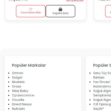
₺1.249,90
Favorilere Ekle
Sepete Ekle
Popüler Markalar
Popüler 
Omron
Sesu Tüy Sa
Solgar
Rehberi
Mustela
Yaz Öncesi
Orzax
Hızlandırma
Wee Baby
Soğuk Algınl
Opalescence
Semptomlar
Ocuvite
Soğuk Algın
Direct Nexus
Cilt Tipine 
Nutraxin
Seçilir?