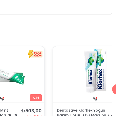
%34
₺503,00
Mint
Dentasave Klorhex Yoğun
lorürlü Diş
Bakım Florürlü Diş Macunu 75