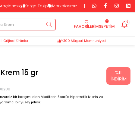
Araçlarımız
Kargo Takip
Markalarımız
0
FAVORİLERİM
SEPETIM
i Orijinal Ürünler
%100 Müşteri Memnuniyeti
 Krem 15 gr
%
11
İNDIRIM
00280
nzersiz bir karışımı olan Meditech ScarEx, hipertrofik izlerin ve
yardımcı bir yüzey jelidir.