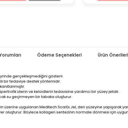
Yorumları
Ödeme Seçenekleri
Ürün Öneriler
seyrinde gerçekleşmediğini gösterir.
tkili bir tedaviye destek yöntemidir.
 kanıtlanmıştır.
pertrofik izlerin ve keloidlerin tedavisine yardımcı bir yüzey jelidir.
cak su geçirmeyen bir tabaka oluşturur.
in üzerine uygulanan Meditech ScarEx Jel, deri yüzeyine yapışarak yar
iyer oluşturur. Böylece kollagen sentezinin normale dönmesi için uygun 