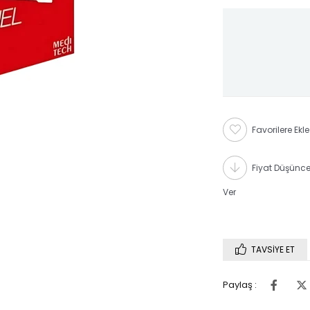
Favorilere Ekle
Fiyat Düşünc
Ver
TAVSIYE ET
Paylaş :