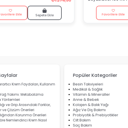
₺1.274,90
Macunu
Favorilere Ekle
Favorilere Ekle
Sepete Ekle
Sayfalar
Popüler Kategoriler
rartıcı Krem Faydaları, Kullanım
Besin Takviyeleri
Medikal & Sağlık
 Yağ Yakımı: Metabolizma
Vitamin & Mineraller
 Yöntemleri
Anne & Bebek
ığı ve Grip Arasındaki Farklar,
Kolajen & Balık Yağı
 ve Çözüm Önerileri
Ağız Ve Diş Bakımı
lığından Korunma Önerileri
Probiyotik & Prebiyotikler
göre Nemlendirici Krem Nasıl
Cilt Bakım
Saç Bakım