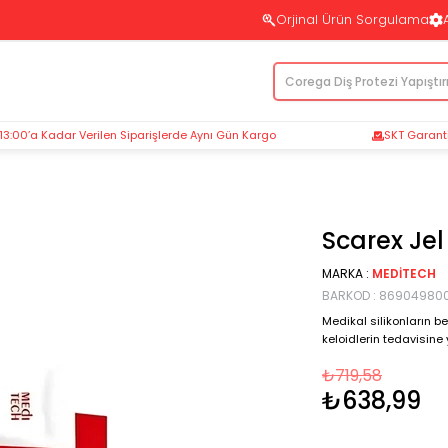
Orjinal Ürün Sorgulama
 13:00’a Kadar Verilen Siparişlerde Aynı Gün Kargo
SKT Garantil
Scarex Jel
MARKA
:
MEDITECH
BARKOD
:
86904980
Medikal silikonların be
keloidlerin tedavisine 
₺719,58
₺638,99