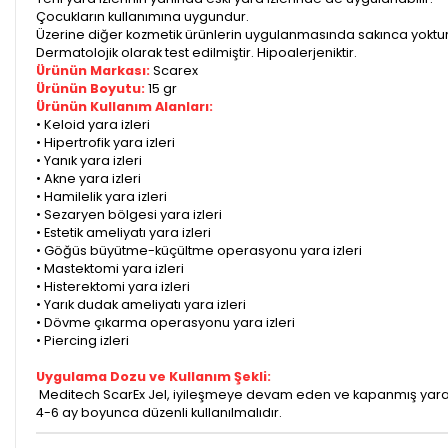
Çocukların kullanımına uygundur.
Üzerine diğer kozmetik ürünlerin uygulanmasında sakınca yoktur
Dermatolojik olarak test edilmiştir. Hipoalerjeniktir.
Ürünün Markası:
Scarex
Ürünün Boyutu:
15 gr
Ürünün Kullanım Alanları:
• Keloid yara izleri
• Hipertrofik yara izleri
• Yanık yara izleri
• Akne yara izleri
• Hamilelik yara izleri
• Sezaryen bölgesi yara izleri
• Estetik ameliyatı yara izleri
• Göğüs büyütme-küçültme operasyonu yara izleri
• Mastektomi yara izleri
• Histerektomi yara izleri
• Yarık dudak ameliyatı yara izleri
• Dövme çıkarma operasyonu yara izleri
• Piercing izleri
Uygulama Dozu ve Kullanım Şekli:
Meditech ScarEx Jel, iyileşmeye devam eden ve kapanmış yara ü
4-6 ay boyunca düzenli kullanılmalıdır.