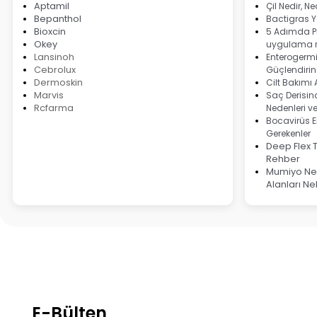
Aptamil
Çil Nedir, N
Bepanthol
Bactigras Ya
Bioxcin
5 Adımda Pi
Okey
uygulama r
Lansinoh
Enterogermi
Cebrolux
Güçlendirin
Dermoskin
Cilt Bakımı
Marvis
Saç Derisind
Rcfarma
Nedenleri v
Bocavirüs E
Gerekenler
Deep Flex 
Rehber
Mumiyo Ned
Alanları Ne
E-Bülten