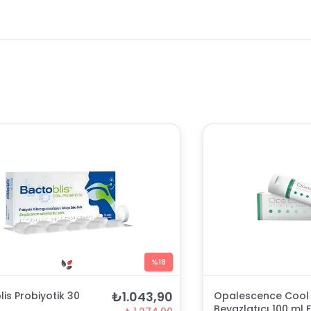
%18
₺1.043,90
is Probiyotik 30
Opalescence Cool 
Beyazlatıcı 100 ml F