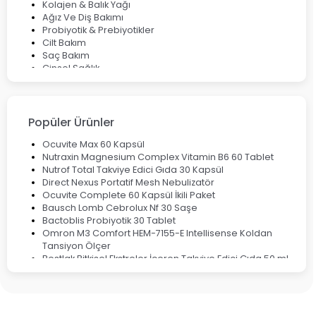
Kolajen & Balık Yağı
Ağız Ve Diş Bakımı
Probiyotik & Prebiyotikler
Cilt Bakım
Saç Bakım
Cinsel Sağlık
Fırsat Ürünleri
Ateş Ölçerler & Tansiyon Aletleri
Çocuklar için Takviye Gıdalar
Popüler Ürünler
Ocuvite Max 60 Kapsül
Nutraxin Magnesium Complex Vitamin B6 60 Tablet
Nutrof Total Takviye Edici Gıda 30 Kapsül
Direct Nexus Portatif Mesh Nebulizatör
Ocuvite Complete 60 Kapsül İkili Paket
Bausch Lomb Cebrolux Nf 30 Saşe
Bactoblis Probiyotik 30 Tablet
Omron M3 Comfort HEM-7155-E Intellisense Koldan
Tansiyon Ölçer
Bestlak Bitkisel Ekstreler İçeren Takviye Edici Gıda 50 ml
Bruno Baby Nazal Aspiratör Yedek Ucu 10'lu
Corega Super Naneli Diş Protezi Yapıştırıcı Krem 40 gr
Ligone Probiyotik 30 Kapsül
Black Berry Geciktirici Sprey 25 ml