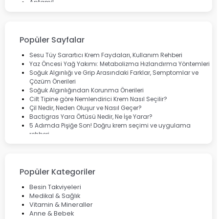
Aptamil
Bepanthol
Bioxcin
Okey
Lansinoh
Popüler Sayfalar
Cebrolux
Dermoskin
Sesu Tüy Sarartıcı Krem Faydaları, Kullanım Rehberi
Marvis
Yaz Öncesi Yağ Yakımı: Metabolizma Hızlandırma Yöntemleri
Rcfarma
Soğuk Algınlığı ve Grip Arasındaki Farklar, Semptomlar ve
Çözüm Önerileri
Soğuk Algınlığından Korunma Önerileri
Cilt Tipine göre Nemlendirici Krem Nasıl Seçilir?
Çil Nedir, Neden Oluşur ve Nasıl Geçer?
Bactigras Yara Örtüsü Nedir, Ne İşe Yarar?
5 Adımda Pişiğe Son! Doğru krem seçimi ve uygulama
rehberi
Enterogermina Family ile Bağırsak Sağlığınızı Güçlendirin
Cilt Bakımı Aşamaları ve Detaylı Rehber
Saç Derisinde Kepek ve Egzama: Belirtileri, Nedenleri ve
Çözüm Yolları
Popüler Kategoriler
Bocavirüs Enfeksiyonu Hakkında Bilmeniz Gerekenler
Deep Flex Topraklama Matı Nedir? Detaylı Rehber
Besin Takviyeleri
Mumiyo Nedir? Faydaları ve Kullanım Alanları Nelerdir?
Medikal & Sağlık
Vitamin & Mineraller
Anne & Bebek