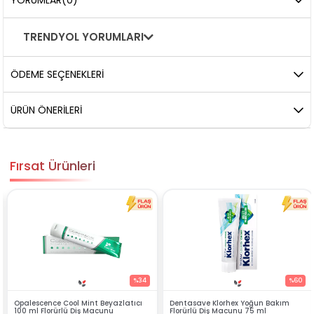
YORUMLAR
(0)
TRENDYOL YORUMLARI
ÖDEME SEÇENEKLERI
ÜRÜN ÖNERILERI
Fırsat Ürünleri
%34
%60
Beyazlatıcı
Dentasave Klorhex Yoğun Bakım
Black Berry Bitkisel Spr
cunu
Florürlü Diş Macunu 75 ml