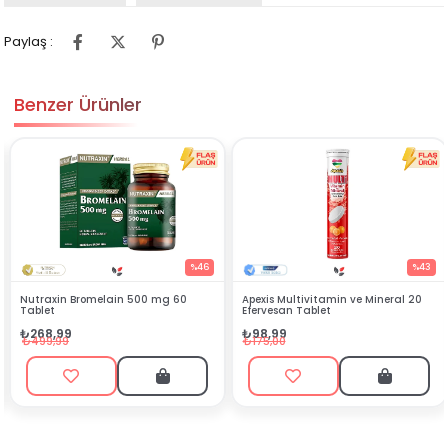
Paylaş :
Benzer Ürünler
%46
%43
in 500 mg 60
Apexis Multivitamin ve Mineral 20
Silenzio Sprey 30 m
Efervesan Tablet
₺144,90
₺98,99
₺449,00
₺175,00