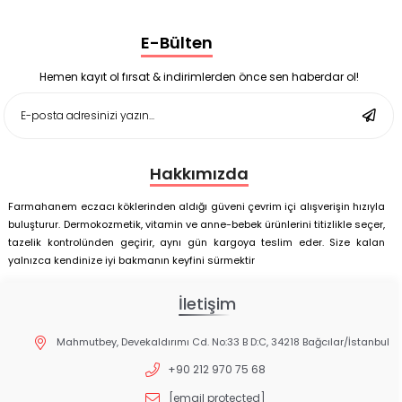
Nutrof Total Takviye Edici Gıda 30 Kapsül
Supradyn Energy Focus 30 Tablet
E-Bülten
Enterogermina Family 5 ml 20 Flakon
Deep Flex Stres Azaltıcı ve Enerji Dengeleyici Topraklama
Matı Set 40x60 cm
Hemen kayıt ol fırsat & indirimlerden önce sen haberdar ol!
Deep Flex Stres Azaltıcı ve Enerji Dengeleyici Topraklama
Matı Set 25x35 cm
Hakkımızda
Farmahanem eczacı köklerinden aldığı güveni çevrim içi alışverişin hızıyla
buluşturur. Dermokozmetik, vitamin ve anne-bebek ürünlerini titizlikle seçer,
tazelik kontrolünden geçirir, aynı gün kargoya teslim eder. Size kalan
yalnızca kendinize iyi bakmanın keyfini sürmektir
İletişim
Mahmutbey, Devekaldırımı Cd. No:33 B D:C, 34218 Bağcılar/İstanbul
+90 212 970 75 68
[email protected]