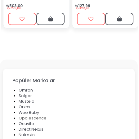
₺90,99
₺127,99
₺199,90
₺323,13
Popüler Markalar
Omron
Solgar
Mustela
Orzax
Wee Baby
Opalescence
Ocuvite
Direct Nexus
Nutraxin