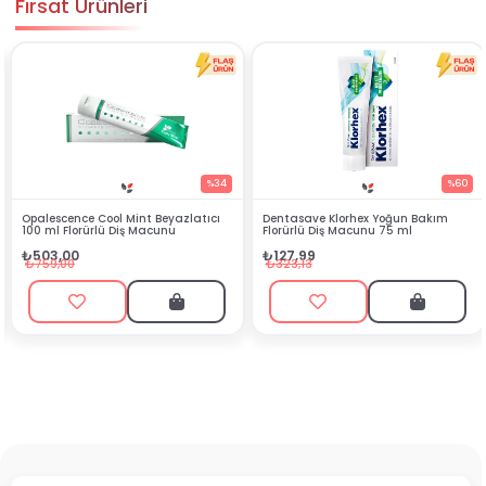
Fırsat Ürünleri
%34
%60
ıcı
Dentasave Klorhex Yoğun Bakım
Black Berry Bitkisel Sprey 25 ml
Florürlü Diş Macunu 75 ml
₺90,99
₺127,99
₺199,90
₺323,13