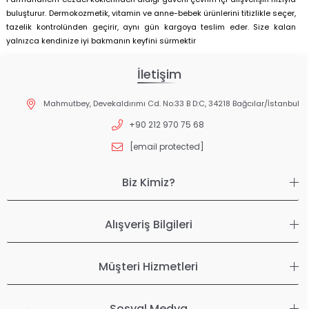
buluşturur. Dermokozmetik, vitamin ve anne-bebek ürünlerini titizlikle seçer,
tazelik kontrolünden geçirir, aynı gün kargoya teslim eder. Size kalan
yalnızca kendinize iyi bakmanın keyfini sürmektir
İletişim
Mahmutbey, Devekaldırımı Cd. No:33 B D:C, 34218 Bağcılar/İstanbul
+90 212 970 75 68
[email protected]
Biz Kimiz?
Alışveriş Bilgileri
Müşteri Hizmetleri
Sosyal Medya