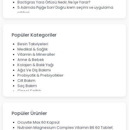
Bactigras Yara Örtüsü Nedir, Ne İşe Yarar?
5 Adımda Pişiğe Son! Doğru krem seçimi ve uygulama
rehberi
Enterogermina Family ile Bağırsak Sağlığınızı Güçlendirin
Cilt Bakımı Aşamaları ve Detaylı Rehber
Saç Derisinde Kepek ve Egzama: Belirtileri, Nedenleri ve
Çözüm Yolları
Popüler Kategoriler
Bocavirüs Enfeksiyonu Hakkında Bilmeniz Gerekenler
Deep Flex Topraklama Matı Nedir? Detaylı Rehber
Besin Takviyeleri
Mumiyo Nedir? Faydaları ve Kullanım Alanları Nelerdir?
Medikal & Sağlık
Vitamin & Mineraller
Anne & Bebek
Kolajen & Balık Yağı
Ağız Ve Diş Bakımı
Probiyotik & Prebiyotikler
Cilt Bakım
Saç Bakım
Cinsel Sağlık
Fırsat Ürünleri
Ateş Ölçerler & Tansiyon Aletleri
Çocuklar için Takviye Gıdalar
Popüler Ürünler
Ocuvite Max 60 Kapsül
Nutraxin Magnesium Complex Vitamin B6 60 Tablet