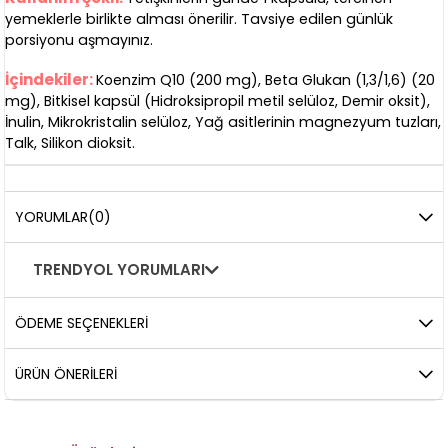
yemeklerle birlikte alması önerilir. Tavsiye edilen günlük
porsiyonu aşmayınız.
İçindekiler:
Koenzim Q10 (200 mg), Beta Glukan (1,3/1,6) (20
mg), Bitkisel kapsül (Hidroksipropil metil selüloz, Demir oksit),
İnulin, Mikrokristalin selüloz, Yağ asitlerinin magnezyum tuzları,
Talk, Silikon dioksit.
YORUMLAR
(0)
TRENDYOL YORUMLARI
ÖDEME SEÇENEKLERI
ÜRÜN ÖNERILERI