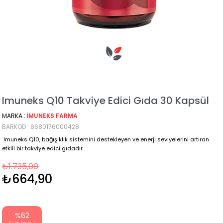
Imuneks Q10 Takviye Edici Gıda 30 Kapsül
MARKA
:
İMUNEKS FARMA
BARKOD
:
8680176000428
Imuneks Q10, bağışıklık sistemini destekleyen ve enerji seviyelerini artıran
etkili bir takviye edici gıdadır.
₺1.735,00
₺664,90
%
62