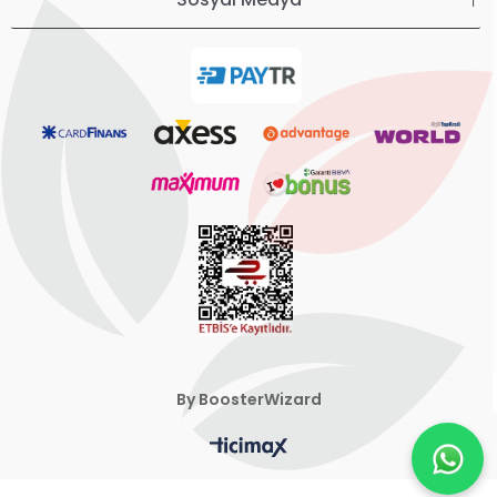
By BoosterWizard