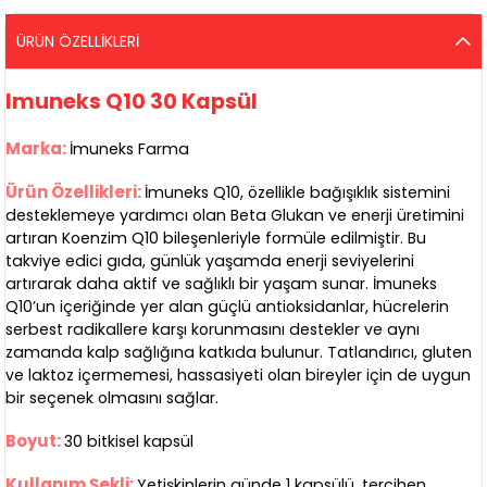
ÜRÜN ÖZELLIKLERI
Imuneks Q10 30 Kapsül
Marka:
İmuneks Farma
Ürün Özellikleri:
İmuneks Q10, özellikle bağışıklık sistemini
desteklemeye yardımcı olan Beta Glukan ve enerji üretimini
artıran Koenzim Q10 bileşenleriyle formüle edilmiştir. Bu
takviye edici gıda, günlük yaşamda enerji seviyelerini
artırarak daha aktif ve sağlıklı bir yaşam sunar. İmuneks
Q10’un içeriğinde yer alan güçlü antioksidanlar, hücrelerin
serbest radikallere karşı korunmasını destekler ve aynı
zamanda kalp sağlığına katkıda bulunur. Tatlandırıcı, gluten
ve laktoz içermemesi, hassasiyeti olan bireyler için de uygun
bir seçenek olmasını sağlar.
Boyut:
30 bitkisel kapsül
Kullanım Şekli:
Yetişkinlerin günde 1 kapsülü, tercihen