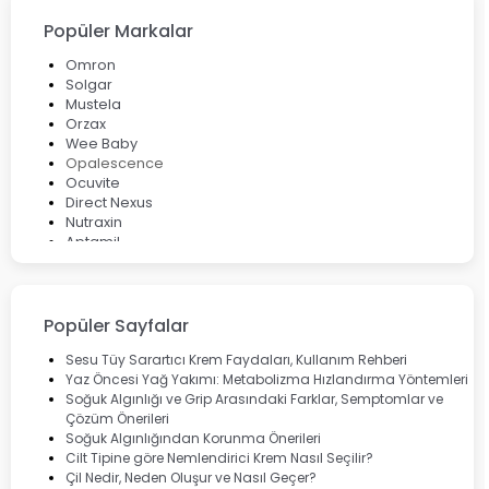
Popüler Markalar
Omron
Solgar
Mustela
Orzax
Wee Baby
Opalescence
Ocuvite
Direct Nexus
Nutraxin
Aptamil
Bepanthol
Bioxcin
Okey
Lansinoh
Popüler Sayfalar
Cebrolux
Dermoskin
Sesu Tüy Sarartıcı Krem Faydaları, Kullanım Rehberi
Marvis
Yaz Öncesi Yağ Yakımı: Metabolizma Hızlandırma Yöntemleri
Rcfarma
Soğuk Algınlığı ve Grip Arasındaki Farklar, Semptomlar ve
Çözüm Önerileri
Soğuk Algınlığından Korunma Önerileri
Cilt Tipine göre Nemlendirici Krem Nasıl Seçilir?
Çil Nedir, Neden Oluşur ve Nasıl Geçer?