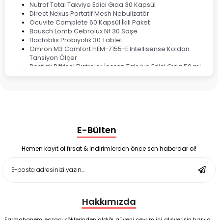
Nutrof Total Takviye Edici Gıda 30 Kapsül
Direct Nexus Portatif Mesh Nebulizatör
Ocuvite Complete 60 Kapsül İkili Paket
Bausch Lomb Cebrolux Nf 30 Saşe
Bactoblis Probiyotik 30 Tablet
Omron M3 Comfort HEM-7155-E Intellisense Koldan
Tansiyon Ölçer
Bestlak Bitkisel Ekstreler İçeren Takviye Edici Gıda 50 ml
Bruno Baby Nazal Aspiratör Yedek Ucu 10'lu
Corega Super Naneli Diş Protezi Yapıştırıcı Krem 40 gr
Ligone Probiyotik 30 Kapsül
Black Berry Geciktirici Sprey 25 ml
Nutrof Total Takviye Edici Gıda 30 Kapsül
Supradyn Energy Focus 30 Tablet
E-Bülten
Enterogermina Family 5 ml 20 Flakon
Deep Flex Stres Azaltıcı ve Enerji Dengeleyici Topraklama
Matı Set 40x60 cm
Hemen kayıt ol fırsat & indirimlerden önce sen haberdar ol!
Deep Flex Stres Azaltıcı ve Enerji Dengeleyici Topraklama
Matı Set 25x35 cm
Hakkımızda
Farmahanem eczacı köklerinden aldığı güveni çevrim içi alışverişin hızıyla