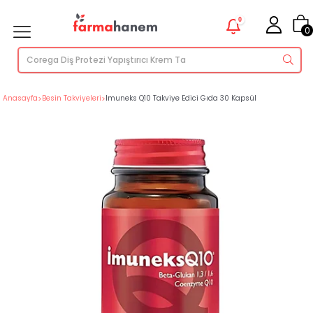
0
0
Anasayfa
>
Besin Takviyeleri
>
Imuneks Q10 Takviye Edici Gıda 30 Kapsül