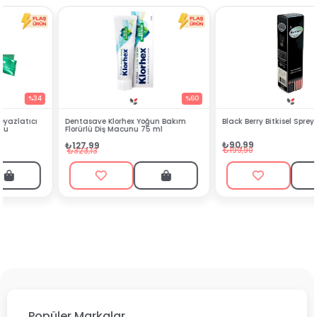
%60
%54
Dentasave Klorhex Yoğun Bakım
Black Berry Bitkisel Sprey 25 ml
Florürlü Diş Macunu 75 ml
₺90,99
₺127,99
₺199,90
₺323,13
Popüler Markalar