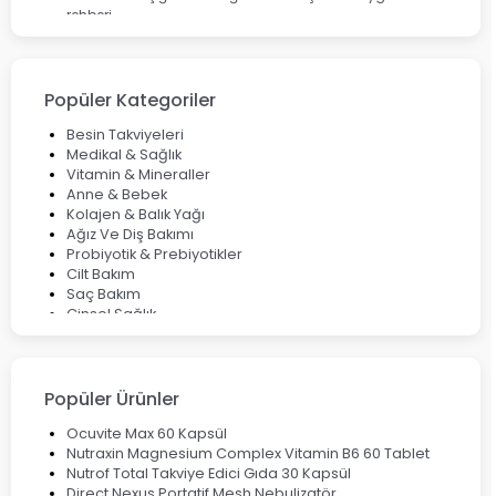
rehberi
Enterogermina Family ile Bağırsak Sağlığınızı Güçlendirin
Cilt Bakımı Aşamaları ve Detaylı Rehber
Saç Derisinde Kepek ve Egzama: Belirtileri, Nedenleri ve
Çözüm Yolları
Popüler Kategoriler
Bocavirüs Enfeksiyonu Hakkında Bilmeniz Gerekenler
Deep Flex Topraklama Matı Nedir? Detaylı Rehber
Besin Takviyeleri
Mumiyo Nedir? Faydaları ve Kullanım Alanları Nelerdir?
Medikal & Sağlık
Vitamin & Mineraller
Anne & Bebek
Kolajen & Balık Yağı
Ağız Ve Diş Bakımı
Probiyotik & Prebiyotikler
Cilt Bakım
Saç Bakım
Cinsel Sağlık
Fırsat Ürünleri
Ateş Ölçerler & Tansiyon Aletleri
Çocuklar için Takviye Gıdalar
Popüler Ürünler
Ocuvite Max 60 Kapsül
Nutraxin Magnesium Complex Vitamin B6 60 Tablet
Nutrof Total Takviye Edici Gıda 30 Kapsül
Direct Nexus Portatif Mesh Nebulizatör