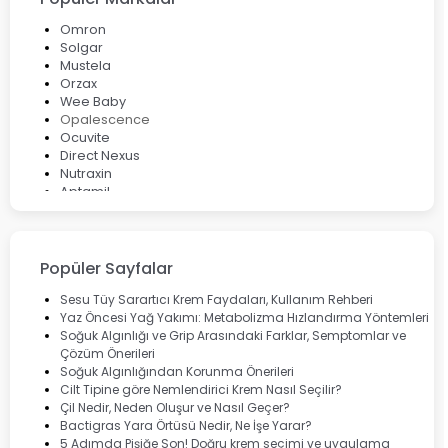
Omron
Solgar
Mustela
Orzax
Wee Baby
Opalescence
Ocuvite
Direct Nexus
Nutraxin
Aptamil
Bepanthol
Bioxcin
Okey
Lansinoh
Popüler Sayfalar
Cebrolux
Dermoskin
Sesu Tüy Sarartıcı Krem Faydaları, Kullanım Rehberi
Marvis
Yaz Öncesi Yağ Yakımı: Metabolizma Hızlandırma Yöntemleri
Rcfarma
Soğuk Algınlığı ve Grip Arasındaki Farklar, Semptomlar ve
Çözüm Önerileri
Soğuk Algınlığından Korunma Önerileri
Cilt Tipine göre Nemlendirici Krem Nasıl Seçilir?
Çil Nedir, Neden Oluşur ve Nasıl Geçer?
Bactigras Yara Örtüsü Nedir, Ne İşe Yarar?
5 Adımda Pişiğe Son! Doğru krem seçimi ve uygulama