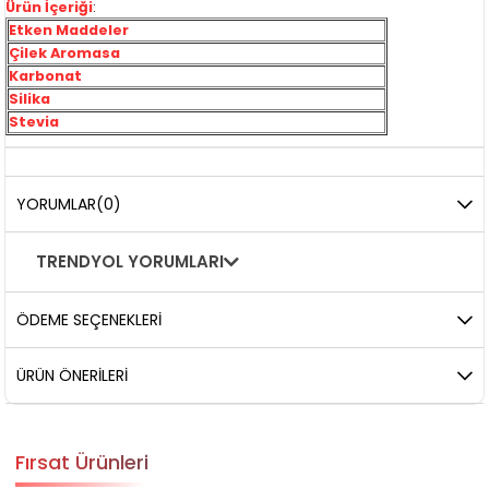
Ürün İçeriği
:
Etken Maddeler
Çilek Aromasa
Karbonat
Silika
Stevia
YORUMLAR
(0)
TRENDYOL YORUMLARI
ÖDEME SEÇENEKLERI
ÜRÜN ÖNERILERI
Fırsat Ürünleri