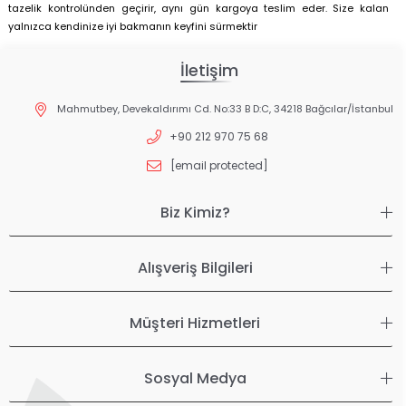
tazelik kontrolünden geçirir, aynı gün kargoya teslim eder. Size kalan
yalnızca kendinize iyi bakmanın keyfini sürmektir
İletişim
Mahmutbey, Devekaldırımı Cd. No:33 B D:C, 34218 Bağcılar/İstanbul
+90 212 970 75 68
[email protected]
Biz Kimiz?
Alışveriş Bilgileri
Müşteri Hizmetleri
Sosyal Medya