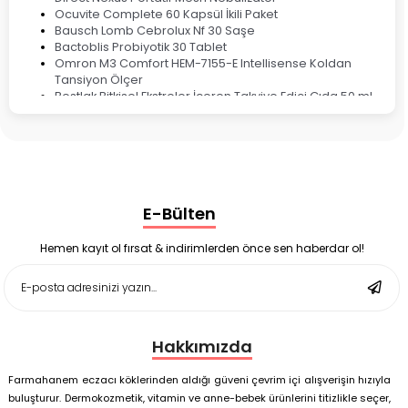
Ocuvite Complete 60 Kapsül İkili Paket
Bausch Lomb Cebrolux Nf 30 Saşe
Bactoblis Probiyotik 30 Tablet
Omron M3 Comfort HEM-7155-E Intellisense Koldan
Tansiyon Ölçer
Bestlak Bitkisel Ekstreler İçeren Takviye Edici Gıda 50 ml
Bruno Baby Nazal Aspiratör Yedek Ucu 10'lu
Corega Super Naneli Diş Protezi Yapıştırıcı Krem 40 gr
Ligone Probiyotik 30 Kapsül
Black Berry Geciktirici Sprey 25 ml
Nutrof Total Takviye Edici Gıda 30 Kapsül
Supradyn Energy Focus 30 Tablet
E-Bülten
Enterogermina Family 5 ml 20 Flakon
Deep Flex Stres Azaltıcı ve Enerji Dengeleyici Topraklama
Matı Set 40x60 cm
Hemen kayıt ol fırsat & indirimlerden önce sen haberdar ol!
Deep Flex Stres Azaltıcı ve Enerji Dengeleyici Topraklama
Matı Set 25x35 cm
Hakkımızda
Farmahanem eczacı köklerinden aldığı güveni çevrim içi alışverişin hızıyla
buluşturur. Dermokozmetik, vitamin ve anne-bebek ürünlerini titizlikle seçer,