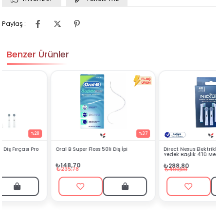
Paylaş :
Benzer Ürünler
%37
%42
Oral B Super Floss 50li Diş İpi
Direct Nexus Elektrikli Diş Fırçası
Yedek Başlık 4'lü Medium
₺148,70
₺288,80
₺235,78
₺499,90