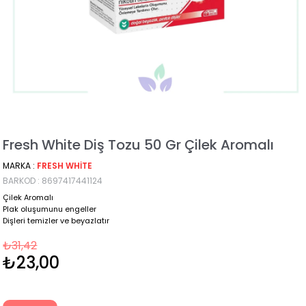
Fresh White Diş Tozu 50 Gr Çilek Aromalı
MARKA
:
FRESH WHITE
BARKOD
:
8697417441124
Çilek Aromalı
Plak oluşumunu engeller
Dişleri temizler ve beyazlatır
₺31,42
₺23,00