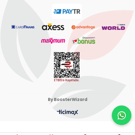
By BoosterWizard