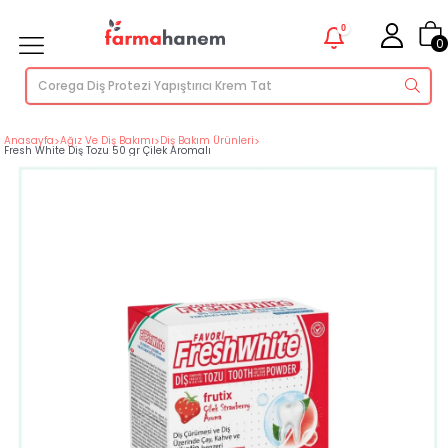
0
0
Anasayfa
>
Ağız Ve Diş Bakımı
>
Diş Bakım Ürünleri
>
Fresh White Diş Tozu 50 gr Çilek Aromalı