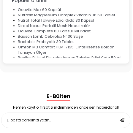
Popüler Ürünler
Ocuvite Max 60 Kapsül
Nutraxin Magnesium Complex Vitamin B6 60 Tablet
Nutrof Total Takviye Edici Gıda 30 Kapsül
Direct Nexus Portatif Mesh Nebulizatör
Ocuvite Complete 60 Kapsül İkili Paket
Bausch Lomb Cebrolux Nf 30 Saşe
Bactoblis Probiyotik 30 Tablet
Omron M3 Comfort HEM-7155-E Intellisense Koldan
Tansiyon Ölçer
Bestlak Bitkisel Ekstreler İçeren Takviye Edici Gıda 50 ml
Bruno Baby Nazal Aspiratör Yedek Ucu 10'lu
Corega Super Naneli Diş Protezi Yapıştırıcı Krem 40 gr
Ligone Probiyotik 30 Kapsül
Black Berry Geciktirici Sprey 25 ml
Nutrof Total Takviye Edici Gıda 30 Kapsül
Supradyn Energy Focus 30 Tablet
E-Bülten
Enterogermina Family 5 ml 20 Flakon
Deep Flex Stres Azaltıcı ve Enerji Dengeleyici Topraklama
Matı Set 40x60 cm
Hemen kayıt ol fırsat & indirimlerden önce sen haberdar ol!
Deep Flex Stres Azaltıcı ve Enerji Dengeleyici Topraklama
Matı Set 25x35 cm