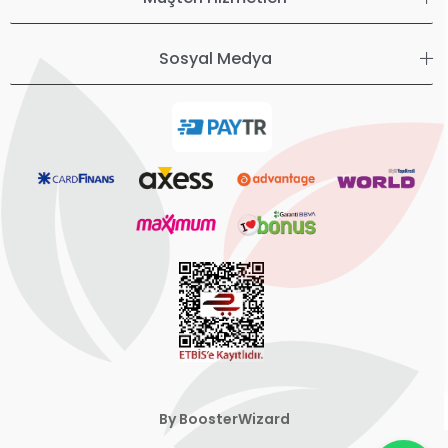
Sosyal Medya
By BoosterWizard