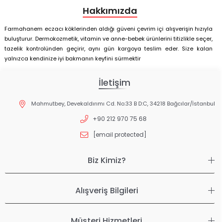
Hakkımızda
Farmahanem eczacı köklerinden aldığı güveni çevrim içi alışverişin hızıyla
buluşturur. Dermokozmetik, vitamin ve anne-bebek ürünlerini titizlikle seçer,
tazelik kontrolünden geçirir, aynı gün kargoya teslim eder. Size kalan
yalnızca kendinize iyi bakmanın keyfini sürmektir
İletişim
Mahmutbey, Devekaldırımı Cd. No:33 B D:C, 34218 Bağcılar/İstanbul
+90 212 970 75 68
[email protected]
Biz Kimiz?
Alışveriş Bilgileri
Müşteri Hizmetleri