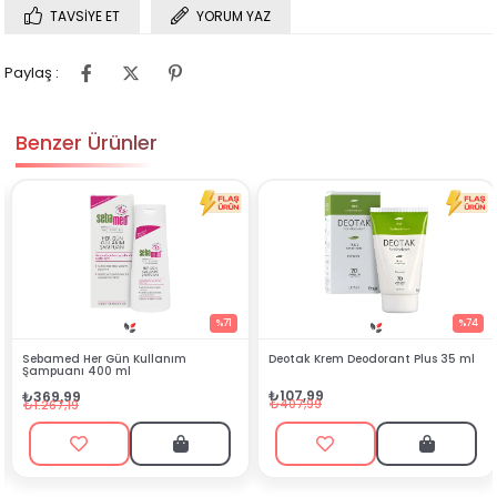
TAVSIYE ET
YORUM YAZ
Paylaş :
Benzer Ürünler
%71
%74
Deotak Krem Deodorant Plus 35 ml
Eyüp Sabri Tuncer Lavanta
Kolonyası 400 ml
₺107,99
₺89,99
₺407,99
₺202,50