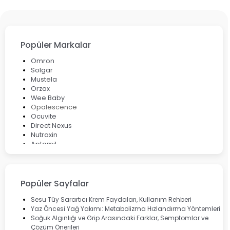
Popüler Markalar
Omron
Solgar
Mustela
Orzax
Wee Baby
Opalescence
Ocuvite
Direct Nexus
Nutraxin
Aptamil
Bepanthol
Bioxcin
Okey
Lansinoh
Popüler Sayfalar
Cebrolux
Dermoskin
Sesu Tüy Sarartıcı Krem Faydaları, Kullanım Rehberi
Marvis
Yaz Öncesi Yağ Yakımı: Metabolizma Hızlandırma Yöntemleri
Rcfarma
Soğuk Algınlığı ve Grip Arasındaki Farklar, Semptomlar ve
Çözüm Önerileri