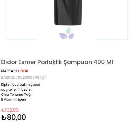
Elidor Esmer Parlaklık Şampuan 400 Ml
MARKA
:
ELIDOR
BARKOD
:
8683130049457
Dipten uca bakım yapar
saç tellerini besler
Chia Tohumu Yağı
E Vitamini içerir
₺102,00
₺80,00