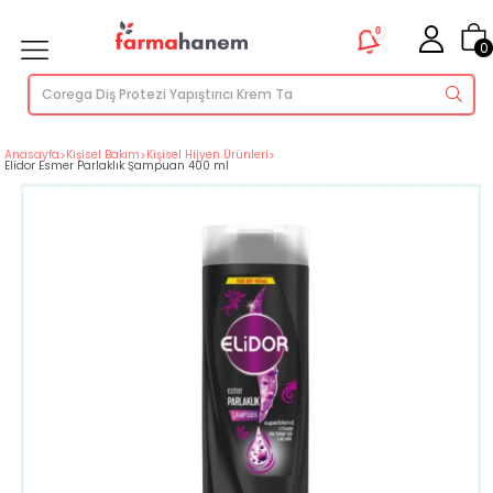
0
0
Anasayfa
>
Kişisel Bakım
>
Kişisel Hijyen Ürünleri
>
Elidor Esmer Parlaklık Şampuan 400 ml