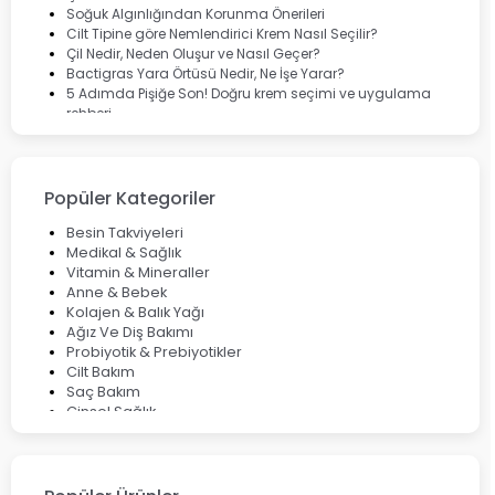
Soğuk Algınlığından Korunma Önerileri
Cilt Tipine göre Nemlendirici Krem Nasıl Seçilir?
Çil Nedir, Neden Oluşur ve Nasıl Geçer?
Bactigras Yara Örtüsü Nedir, Ne İşe Yarar?
5 Adımda Pişiğe Son! Doğru krem seçimi ve uygulama
rehberi
Enterogermina Family ile Bağırsak Sağlığınızı Güçlendirin
Cilt Bakımı Aşamaları ve Detaylı Rehber
Saç Derisinde Kepek ve Egzama: Belirtileri, Nedenleri ve
Çözüm Yolları
Popüler Kategoriler
Bocavirüs Enfeksiyonu Hakkında Bilmeniz Gerekenler
Deep Flex Topraklama Matı Nedir? Detaylı Rehber
Besin Takviyeleri
Mumiyo Nedir? Faydaları ve Kullanım Alanları Nelerdir?
Medikal & Sağlık
Vitamin & Mineraller
Anne & Bebek
Kolajen & Balık Yağı
Ağız Ve Diş Bakımı
Probiyotik & Prebiyotikler
Cilt Bakım
Saç Bakım
Cinsel Sağlık
Fırsat Ürünleri
Ateş Ölçerler & Tansiyon Aletleri
Çocuklar için Takviye Gıdalar