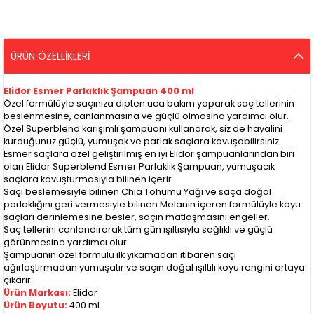
ÜRÜN ÖZELLIKLERI
Elidor Esmer Parlaklık Şampuan 400 ml
Özel formülüyle saçınıza dipten uca bakım yaparak saç tellerinin
beslenmesine, canlanmasına ve güçlü olmasına yardımcı olur.
Özel Superblend karışımlı şampuanı kullanarak, siz de hayalini
kurduğunuz güçlü, yumuşak ve parlak saçlara kavuşabilirsiniz.
Esmer saçlara özel geliştirilmiş en iyi Elidor şampuanlarından biri
olan Elidor Superblend Esmer Parlaklık Şampuan, yumuşacık
saçlara kavuşturmasıyla bilinen içerir.
Saçı beslemesiyle bilinen Chia Tohumu Yağı ve saça doğal
parlaklığını geri vermesiyle bilinen Melanin içeren formülüyle koyu
saçları derinlemesine besler, saçın matlaşmasını engeller.
Saç tellerini canlandırarak tüm gün ışıltısıyla sağlıklı ve güçlü
görünmesine yardımcı olur.
Şampuanın özel formülü ilk yıkamadan itibaren saçı
ağırlaştırmadan yumuşatır ve saçın doğal ışıltılı koyu rengini ortaya
çıkarır.
Ürün Markası:
Elidor
Ürün Boyutu:
400 ml