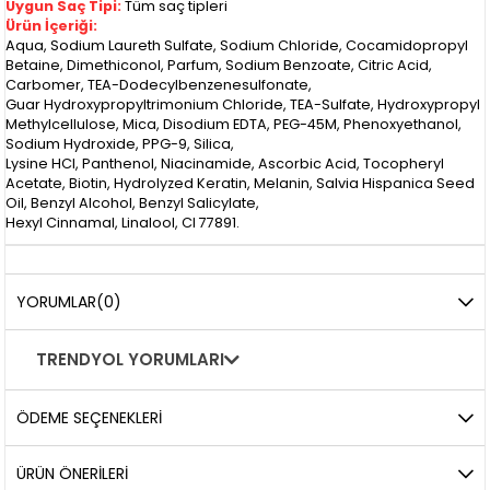
Uygun Saç Tipi:
Tüm saç tipleri
Ürün İçeriği:
Aqua, Sodium Laureth Sulfate, Sodium Chloride, Cocamidopropyl
Betaine, Dimethiconol, Parfum, Sodium Benzoate, Citric Acid,
Carbomer, TEA-Dodecylbenzenesulfonate,
Guar Hydroxypropyltrimonium Chloride, TEA-Sulfate, Hydroxypropyl
Methylcellulose, Mica, Disodium EDTA, PEG-45M, Phenoxyethanol,
Sodium Hydroxide, PPG-9, Silica,
Lysine HCl, Panthenol, Niacinamide, Ascorbic Acid, Tocopheryl
Acetate, Biotin, Hydrolyzed Keratin, Melanin, Salvia Hispanica Seed
Oil, Benzyl Alcohol, Benzyl Salicylate,
Hexyl Cinnamal, Linalool, CI 77891.
YORUMLAR
(0)
TRENDYOL YORUMLARI
ÖDEME SEÇENEKLERI
ÜRÜN ÖNERILERI