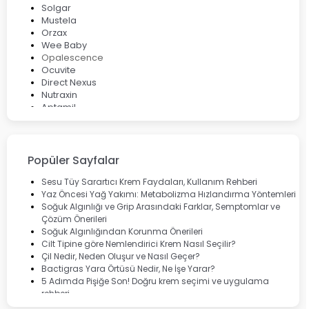
Solgar
Mustela
Orzax
Wee Baby
Opalescence
Ocuvite
Direct Nexus
Nutraxin
Aptamil
Bepanthol
Bioxcin
Okey
Lansinoh
Popüler Sayfalar
Cebrolux
Dermoskin
Sesu Tüy Sarartıcı Krem Faydaları, Kullanım Rehberi
Marvis
Yaz Öncesi Yağ Yakımı: Metabolizma Hızlandırma Yöntemleri
Rcfarma
Soğuk Algınlığı ve Grip Arasındaki Farklar, Semptomlar ve
Çözüm Önerileri
Soğuk Algınlığından Korunma Önerileri
Cilt Tipine göre Nemlendirici Krem Nasıl Seçilir?
Çil Nedir, Neden Oluşur ve Nasıl Geçer?
Bactigras Yara Örtüsü Nedir, Ne İşe Yarar?
5 Adımda Pişiğe Son! Doğru krem seçimi ve uygulama
rehberi
Enterogermina Family ile Bağırsak Sağlığınızı Güçlendirin