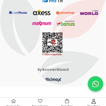
By BoosterWizard