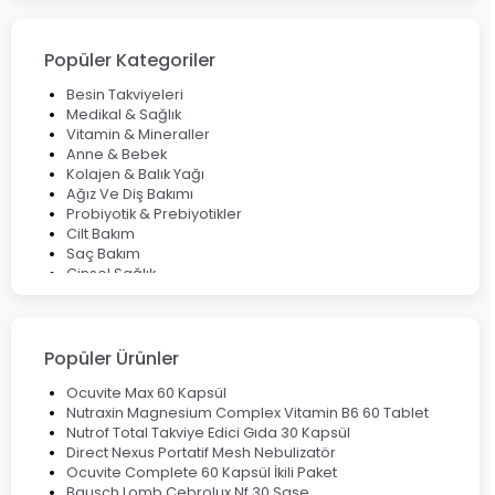
Cilt Bakımı Aşamaları ve Detaylı Rehber
Saç Derisinde Kepek ve Egzama: Belirtileri, Nedenleri ve
Çözüm Yolları
Popüler Kategoriler
Bocavirüs Enfeksiyonu Hakkında Bilmeniz Gerekenler
Deep Flex Topraklama Matı Nedir? Detaylı Rehber
Besin Takviyeleri
Mumiyo Nedir? Faydaları ve Kullanım Alanları Nelerdir?
Medikal & Sağlık
Vitamin & Mineraller
Anne & Bebek
Kolajen & Balık Yağı
Ağız Ve Diş Bakımı
Probiyotik & Prebiyotikler
Cilt Bakım
Saç Bakım
Cinsel Sağlık
Fırsat Ürünleri
Ateş Ölçerler & Tansiyon Aletleri
Çocuklar için Takviye Gıdalar
Popüler Ürünler
Ocuvite Max 60 Kapsül
Nutraxin Magnesium Complex Vitamin B6 60 Tablet
Nutrof Total Takviye Edici Gıda 30 Kapsül
Direct Nexus Portatif Mesh Nebulizatör
Ocuvite Complete 60 Kapsül İkili Paket
Bausch Lomb Cebrolux Nf 30 Saşe