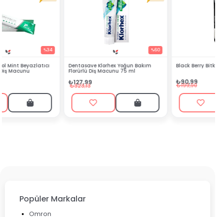
%60
%54
Dentasave Klorhex Yoğun Bakım
Black Berry Bitkisel Sprey 25 ml
Florürlü Diş Macunu 75 ml
₺90,99
₺127,99
₺199,90
₺323,13
Popüler Markalar
Omron