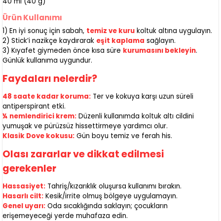
40 ml (40 g)
Ürün Kullanımı
1) En iyi sonuç için sabah,
temiz ve kuru
koltuk altına uygulayın.
2) Stick’i nazikçe kaydırarak
eşit kaplama
sağlayın.
3) Kıyafet giymeden önce kısa süre
kurumasını bekleyin
.
Günlük kullanıma uygundur.
Faydaları nelerdir?
48 saate kadar koruma:
Ter ve kokuya karşı uzun süreli
antiperspirant etki.
¼ nemlendirici krem:
Düzenli kullanımda koltuk altı cildini
yumuşak ve pürüzsüz hissettirmeye yardımcı olur.
Klasik Dove kokusu:
Gün boyu temiz ve ferah his.
Olası zararlar ve dikkat edilmesi
gerekenler
Hassasiyet:
Tahriş/kızarıklık oluşursa kullanımı bırakın.
Hasarlı cilt:
Kesik/irrite olmuş bölgeye uygulamayın.
Genel uyarı:
Oda sıcaklığında saklayın; çocukların
erişemeyeceği yerde muhafaza edin.