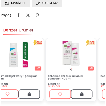
TAVSIYE ET
YORUM YAZ
Paylaş :
Benzer Ürünler
%71
%74
Sebamed Her Gün Kullanım
Deotak Krem Deodorant Plus 35 ml
Şampuanı 400 ml
₺107,99
₺369,99
₺407,99
₺1.267,19