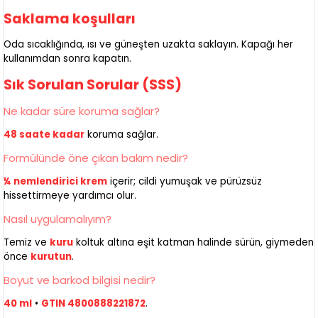
Saklama koşulları
Oda sıcaklığında, ısı ve güneşten uzakta saklayın. Kapağı her
kullanımdan sonra kapatın.
Sık Sorulan Sorular (SSS)
Ne kadar süre koruma sağlar?
48 saate kadar
koruma sağlar.
Formülünde öne çıkan bakım nedir?
¼ nemlendirici krem
içerir; cildi yumuşak ve pürüzsüz
hissettirmeye yardımcı olur.
Nasıl uygulamalıyım?
Temiz ve
kuru
koltuk altına eşit katman halinde sürün, giymeden
önce
kurutun
.
Boyut ve barkod bilgisi nedir?
40 ml
•
GTIN 4800888221872
.