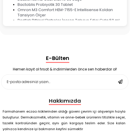
Bactoblis Probiyotik 30 Tablet
Omron M3 Comfort HEM-7155-E Intellisense Koldan
Tansiyon Ölçer
Bestlak Bitkisel Ekstreler İçeren Takviye Edici Gıda 50 ml
Bruno Baby Nazal Aspiratör Yedek Ucu 10'lu
Corega Super Naneli Diş Protezi Yapıştırıcı Krem 40 gr
Ligone Probiyotik 30 Kapsül
Black Berry Geciktirici Sprey 25 ml
Nutrof Total Takviye Edici Gıda 30 Kapsül
Supradyn Energy Focus 30 Tablet
E-Bülten
Enterogermina Family 5 ml 20 Flakon
Deep Flex Stres Azaltıcı ve Enerji Dengeleyici Topraklama
Matı Set 40x60 cm
Hemen kayıt ol fırsat & indirimlerden önce sen haberdar ol!
Deep Flex Stres Azaltıcı ve Enerji Dengeleyici Topraklama
Matı Set 25x35 cm
Hakkımızda
Farmahanem eczacı köklerinden aldığı güveni çevrim içi alışverişin hızıyla
buluşturur. Dermokozmetik, vitamin ve anne-bebek ürünlerini titizlikle seçer,
tazelik kontrolünden geçirir, aynı gün kargoya teslim eder. Size kalan
yalnızca kendinize iyi bakmanın keyfini sürmektir