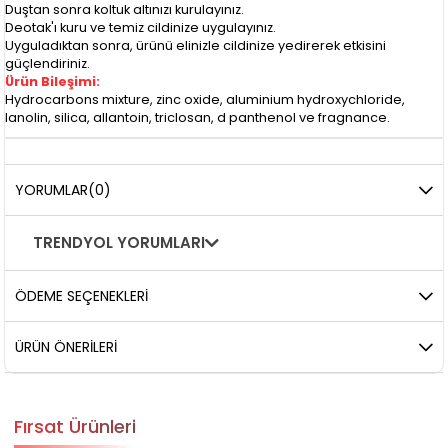
Duştan sonra koltuk altınızı kurulayınız.
Deotak'ı kuru ve temiz cildinize uygulayınız.
Uyguladıktan sonra, ürünü elinizle cildinize yedirerek etkisini
güçlendiriniz.
Ürün Bileşimi:
Hydrocarbons mixture, zinc oxide, aluminium hydroxychloride,
lanolin, silica, allantoin, triclosan, d panthenol ve fragnance.
YORUMLAR
(0)
TRENDYOL YORUMLARI
ÖDEME SEÇENEKLERI
ÜRÜN ÖNERILERI
Fırsat Ürünleri