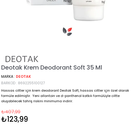
Deotak Krem Deodorant Soft 35 Ml
MARKA
:
DEOTAK
BARKOD
:
8692255100127
Hassas ciltler için krem deodorant Deotak Soft, hassas ciltler için özel olarak
formüle edilmiştir. Yeni allantoin ve d-panthenol katkılı formülüyle ciltte
oluşabilecek tahriş riskini minimuma indirir.
₺407,99
₺123,99