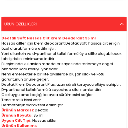
ÜRÜN ÖZELLIKLERI
Deotak Soft Hassas Cilt Krem Deodorant 35 ml
Hassas ciltler için krem deodorant Deotak Soft, hassas ciltler için
özel olarak formüle edilmiştir.
Yeni allantoin ve d-panthenol katkılı formülüyle ciltte oluşabilecek
tahriş riskini minimuma indirir.
Bileşiminde kullanılan maddeler sayesinde terlemeye engel
olmadan kötü kokuyu yok eder.
Nemi emerek terle birlikte giysilerde oluşan ıslak ve kötü
görüntünün önüne geçer.
Deotak Krem Deodorant Plus, uzun süreli koruyucu etkiye sahiptir.
D-panthenol katkılı formülü sayesinde cildi nemlendirir.
Özel uygulama başlığı kolayca sürülmesini sağlar.
Tene tazelik hissi verir.
Dermatolojik olarak test edilmiştir.
Ürünün Markası:
Deotak
Ürünün Boyutu:
35 ml
Uygun Cilt Tipi:
Hassas ciltler
Ürünün Kullanımı: