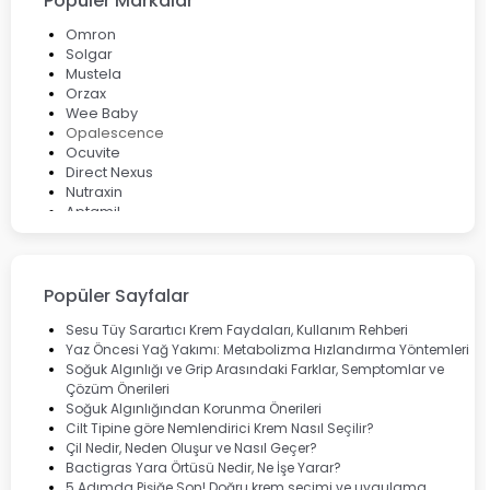
Popüler Markalar
Omron
Solgar
Mustela
Orzax
Wee Baby
Opalescence
Ocuvite
Direct Nexus
Nutraxin
Aptamil
Bepanthol
Bioxcin
Okey
Lansinoh
Popüler Sayfalar
Cebrolux
Dermoskin
Sesu Tüy Sarartıcı Krem Faydaları, Kullanım Rehberi
Marvis
Yaz Öncesi Yağ Yakımı: Metabolizma Hızlandırma Yöntemleri
Rcfarma
Soğuk Algınlığı ve Grip Arasındaki Farklar, Semptomlar ve
Çözüm Önerileri
Soğuk Algınlığından Korunma Önerileri
Cilt Tipine göre Nemlendirici Krem Nasıl Seçilir?
Çil Nedir, Neden Oluşur ve Nasıl Geçer?
Bactigras Yara Örtüsü Nedir, Ne İşe Yarar?
5 Adımda Pişiğe Son! Doğru krem seçimi ve uygulama