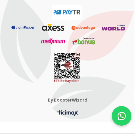
By BoosterWizard