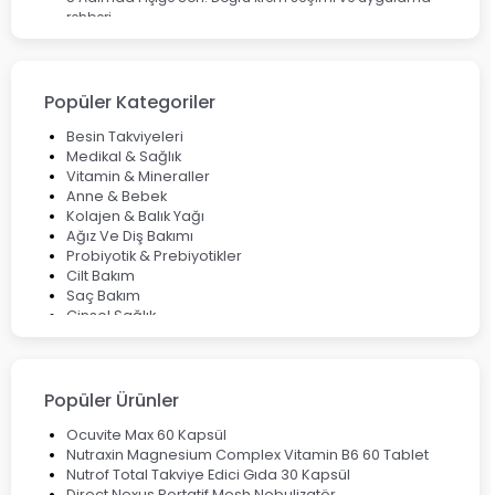
rehberi
Enterogermina Family ile Bağırsak Sağlığınızı Güçlendirin
Cilt Bakımı Aşamaları ve Detaylı Rehber
Saç Derisinde Kepek ve Egzama: Belirtileri, Nedenleri ve
Çözüm Yolları
Popüler Kategoriler
Bocavirüs Enfeksiyonu Hakkında Bilmeniz Gerekenler
Deep Flex Topraklama Matı Nedir? Detaylı Rehber
Besin Takviyeleri
Mumiyo Nedir? Faydaları ve Kullanım Alanları Nelerdir?
Medikal & Sağlık
Vitamin & Mineraller
Anne & Bebek
Kolajen & Balık Yağı
Ağız Ve Diş Bakımı
Probiyotik & Prebiyotikler
Cilt Bakım
Saç Bakım
Cinsel Sağlık
Fırsat Ürünleri
Ateş Ölçerler & Tansiyon Aletleri
Çocuklar için Takviye Gıdalar
Popüler Ürünler
Ocuvite Max 60 Kapsül
Nutraxin Magnesium Complex Vitamin B6 60 Tablet
Nutrof Total Takviye Edici Gıda 30 Kapsül
Direct Nexus Portatif Mesh Nebulizatör