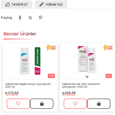
TAVSIYE ET
YORUM YAZ
Paylaş :
Benzer Ürünler
%65
%71
epek Karşıtı Şampuan
Sebamed Her Gün Kullanım
Deotak Krem
Şampuanı 400 ml
₺107,99
₺369,99
₺407,99
₺1.267,19