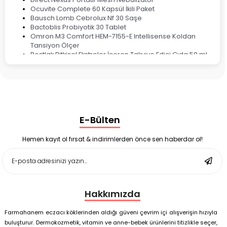
Ocuvite Complete 60 Kapsül İkili Paket
Bausch Lomb Cebrolux Nf 30 Saşe
Bactoblis Probiyotik 30 Tablet
Omron M3 Comfort HEM-7155-E Intellisense Koldan
Tansiyon Ölçer
Bestlak Bitkisel Ekstreler İçeren Takviye Edici Gıda 50 ml
Bruno Baby Nazal Aspiratör Yedek Ucu 10'lu
Corega Super Naneli Diş Protezi Yapıştırıcı Krem 40 gr
Ligone Probiyotik 30 Kapsül
Black Berry Geciktirici Sprey 25 ml
Nutrof Total Takviye Edici Gıda 30 Kapsül
Supradyn Energy Focus 30 Tablet
E-Bülten
Enterogermina Family 5 ml 20 Flakon
Deep Flex Stres Azaltıcı ve Enerji Dengeleyici Topraklama
Matı Set 40x60 cm
Hemen kayıt ol fırsat & indirimlerden önce sen haberdar ol!
Deep Flex Stres Azaltıcı ve Enerji Dengeleyici Topraklama
Matı Set 25x35 cm
Hakkımızda
Farmahanem eczacı köklerinden aldığı güveni çevrim içi alışverişin hızıyla
buluşturur. Dermokozmetik, vitamin ve anne-bebek ürünlerini titizlikle seçer,