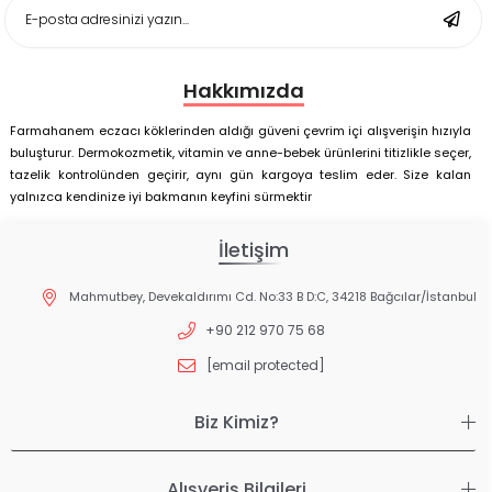
Matı Set 25x35 cm
Hakkımızda
Farmahanem eczacı köklerinden aldığı güveni çevrim içi alışverişin hızıyla
buluşturur. Dermokozmetik, vitamin ve anne-bebek ürünlerini titizlikle seçer,
tazelik kontrolünden geçirir, aynı gün kargoya teslim eder. Size kalan
yalnızca kendinize iyi bakmanın keyfini sürmektir
İletişim
Mahmutbey, Devekaldırımı Cd. No:33 B D:C, 34218 Bağcılar/İstanbul
+90 212 970 75 68
[email protected]
Biz Kimiz?
Alışveriş Bilgileri