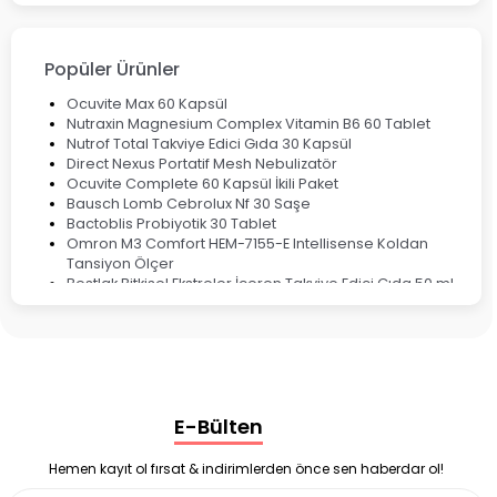
Fırsat Ürünleri
Ateş Ölçerler & Tansiyon Aletleri
Çocuklar için Takviye Gıdalar
Popüler Ürünler
Ocuvite Max 60 Kapsül
Nutraxin Magnesium Complex Vitamin B6 60 Tablet
Nutrof Total Takviye Edici Gıda 30 Kapsül
Direct Nexus Portatif Mesh Nebulizatör
Ocuvite Complete 60 Kapsül İkili Paket
Bausch Lomb Cebrolux Nf 30 Saşe
Bactoblis Probiyotik 30 Tablet
Omron M3 Comfort HEM-7155-E Intellisense Koldan
Tansiyon Ölçer
Bestlak Bitkisel Ekstreler İçeren Takviye Edici Gıda 50 ml
Bruno Baby Nazal Aspiratör Yedek Ucu 10'lu
Corega Super Naneli Diş Protezi Yapıştırıcı Krem 40 gr
Ligone Probiyotik 30 Kapsül
Black Berry Geciktirici Sprey 25 ml
Nutrof Total Takviye Edici Gıda 30 Kapsül
Supradyn Energy Focus 30 Tablet
E-Bülten
Enterogermina Family 5 ml 20 Flakon
Deep Flex Stres Azaltıcı ve Enerji Dengeleyici Topraklama
Matı Set 40x60 cm
Hemen kayıt ol fırsat & indirimlerden önce sen haberdar ol!
Deep Flex Stres Azaltıcı ve Enerji Dengeleyici Topraklama