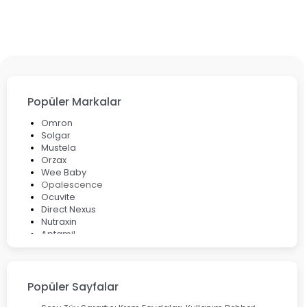
Popüler Markalar
Omron
Solgar
Mustela
Orzax
Wee Baby
Opalescence
Ocuvite
Direct Nexus
Nutraxin
Aptamil
Bepanthol
Bioxcin
Okey
Lansinoh
Popüler Sayfalar
Cebrolux