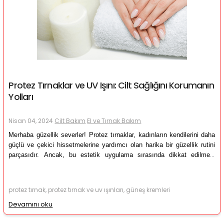
Protez Tırnaklar ve UV Işını: Cilt Sağlığını Korumanın
Yolları
Nisan 04, 2024
Cilt Bakım
El ve Tırnak Bakım
Merhaba güzellik severler! Protez tırnaklar, kadınların kendilerini daha 
güçlü ve çekici hissetmelerine yardımcı olan harika bir güzellik rutini 
parçasıdır. Ancak, bu estetik uygulama sırasında dikkat edilmesi 
gereken önemli bir nokta var: UV ışınına maruziyet.
protez tırnak, protez tırnak ve uv ışınları, güneş kremleri
Devamını oku