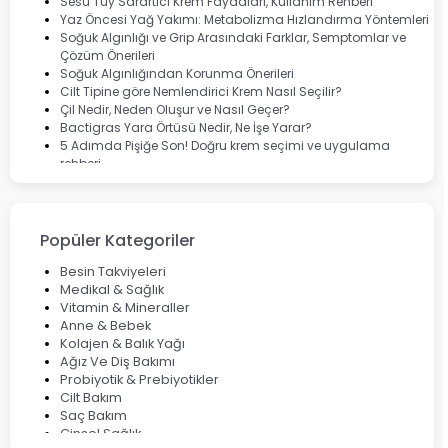
Dermoskin
Sesu Tüy Sarartıcı Krem Faydaları, Kullanım Rehberi
Marvis
Yaz Öncesi Yağ Yakımı: Metabolizma Hızlandırma Yöntemleri
Rcfarma
Soğuk Algınlığı ve Grip Arasındaki Farklar, Semptomlar ve
Çözüm Önerileri
Soğuk Algınlığından Korunma Önerileri
Cilt Tipine göre Nemlendirici Krem Nasıl Seçilir?
Çil Nedir, Neden Oluşur ve Nasıl Geçer?
Bactigras Yara Örtüsü Nedir, Ne İşe Yarar?
5 Adımda Pişiğe Son! Doğru krem seçimi ve uygulama
rehberi
Enterogermina Family ile Bağırsak Sağlığınızı Güçlendirin
Cilt Bakımı Aşamaları ve Detaylı Rehber
Saç Derisinde Kepek ve Egzama: Belirtileri, Nedenleri ve
Çözüm Yolları
Popüler Kategoriler
Bocavirüs Enfeksiyonu Hakkında Bilmeniz Gerekenler
Deep Flex Topraklama Matı Nedir? Detaylı Rehber
Besin Takviyeleri
Mumiyo Nedir? Faydaları ve Kullanım Alanları Nelerdir?
Medikal & Sağlık
Vitamin & Mineraller
Anne & Bebek
Kolajen & Balık Yağı
Ağız Ve Diş Bakımı
Probiyotik & Prebiyotikler
Cilt Bakım
Saç Bakım
Cinsel Sağlık