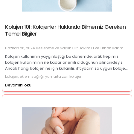
Kolajen 101: Kolajenler Hakkında Bilmemiz Gereken
Temel Bilgiler
Haziran 26, 2024
Beslenme ve Sağlık
Cilt Bakım
El ve Tırnak Bakım
Kolajen kullanımın yaygınlaştığı bu dönemde, artık hepimiz
kolajen kullanımının ne kadar önemli olduğunun bilincindeyiz.
Ancak hangi kolajen ne için kullanılır, ihtiyacımıza uygun kolajeni
nasıl seçebiliriz, kolajen kaynaklarının farklılıkları nelerdir gibi
kolajen, eklem sağlığı, yumurta zarı kolajen
konularda hala tereddüt edebiliyoruz. Bu yazımızı okuduktan
Devamını oku
sonra artık siz de ihtiyacınıza uygun kolajeni kolaylıkla
seçebileceksiniz!