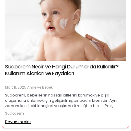
Sudocrem Nedir ve Hangi Durumlarda Kullanılır?
Kullanım Alanları ve Faydaları
Mart 11, 2025
Anne ve Bebek
Sudocrem, bebeklerin hassas ciltlerini korumak ve pişik
oluşumunu önlemek için geliştirilmiş bir bakım kremidir. Aynı
zamanda ciltteki tahrişleri yatıştırma özelliği ile bilinir. Peki,
Sudocrem yalnızca bebekler için mi? Yüzde kullanılır mı? Tüm
Sudocrem
detaylarıyla Sudocrem’in kullanım alanlarını ve faydalarını
keşfedelim.
Devamını oku