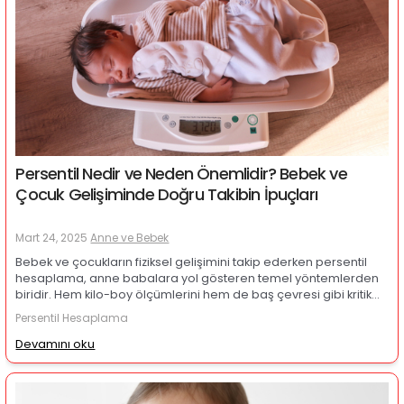
Persentil Nedir ve Neden Önemlidir? Bebek ve
Çocuk Gelişiminde Doğru Takibin İpuçları
Mart 24, 2025
Anne ve Bebek
Bebek ve çocukların fiziksel gelişimini takip ederken persentil
hesaplama, anne babalara yol gösteren temel yöntemlerden
biridir. Hem kilo-boy ölçümlerini hem de baş çevresi gibi kritik
parametreleri değerlendirerek çocuğun yaşıtlarına göre
Persentil Hesaplama
gelişim düzeyini anlamaya yardımcı olur. Bu yazıda persentilin
ne olduğunu, neden önemli olduğunu, hangi değerlerin normal
Devamını oku
kabul edildiğini ve persentil hesaplama nasıl yapılır sorusunun
yanıtını kapsamlı bir şekilde ele alacağız.