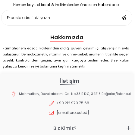
Matı Set 40x60 cm
Hemen kayıt ol fırsat & indirimlerden önce sen haberdar ol!
Deep Flex Stres Azaltıcı ve Enerji Dengeleyici Topraklama
Matı Set 25x35 cm
Hakkımızda
Farmahanem eczacı köklerinden aldığı güveni çevrim içi alışverişin hızıyla
buluşturur. Dermokozmetik, vitamin ve anne-bebek ürünlerini titizlikle seçer,
tazelik kontrolünden geçirir, aynı gün kargoya teslim eder. Size kalan
yalnızca kendinize iyi bakmanın keyfini sürmektir
İletişim
Mahmutbey, Devekaldırımı Cd. No:33 B D:C, 34218 Bağcılar/İstanbul
+90 212 970 75 68
[email protected]
Biz Kimiz?