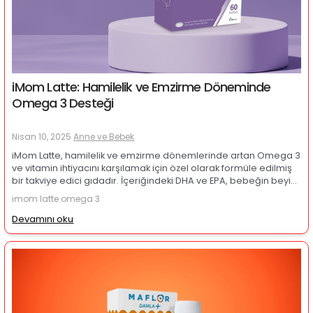
iMom Latte: Hamilelik ve Emzirme Döneminde
Omega 3 Desteği
Nisan 10, 2025
Anne ve Bebek
iMom Latte, hamilelik ve emzirme dönemlerinde artan Omega 3
ve vitamin ihtiyacını karşılamak için özel olarak formüle edilmiş
bir takviye edici gıdadır. İçeriğindeki DHA ve EPA, bebeğin beyin
ve göz gelişimini desteklerken annelerin de artan besin
imom latte omega 3
ihtiyacına katkı sunar. Folik asit, demir, çinko ve diğer vitamin-
mineral bileşenleriyle zenginleşen iMom Latte, enerji düzeyini
Devamını oku
korumaya yardımcı olur ve bağışıklık sistemini destekler.