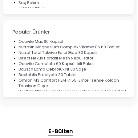
Saç Bakım
Cinsel Sağlık
Fırsat Ürünleri
Ateş Ölçerler & Tansiyon Aletleri
Çocuklar için Takviye Gıdalar
Popüler Ürünler
Ocuvite Max 60 Kapsül
Nutraxin Magnesium Complex Vitamin B6 60 Tablet
Nutrof Total Takviye Edici Gıda 30 Kapsül
Direct Nexus Portatif Mesh Nebulizatör
Ocuvite Complete 60 Kapsül İkili Paket
Bausch Lomb Cebrolux Nf 30 Saşe
Bactoblis Probiyotik 30 Tablet
Omron M3 Comfort HEM-7155-E Intellisense Koldan
Tansiyon Ölçer
Bestlak Bitkisel Ekstreler İçeren Takviye Edici Gıda 50 ml
Bruno Baby Nazal Aspiratör Yedek Ucu 10'lu
Corega Super Naneli Diş Protezi Yapıştırıcı Krem 40 gr
Ligone Probiyotik 30 Kapsül
Black Berry Geciktirici Sprey 25 ml
Nutrof Total Takviye Edici Gıda 30 Kapsül
Supradyn Energy Focus 30 Tablet
E-Bülten
Enterogermina Family 5 ml 20 Flakon
Deep Flex Stres Azaltıcı ve Enerji Dengeleyici Topraklama