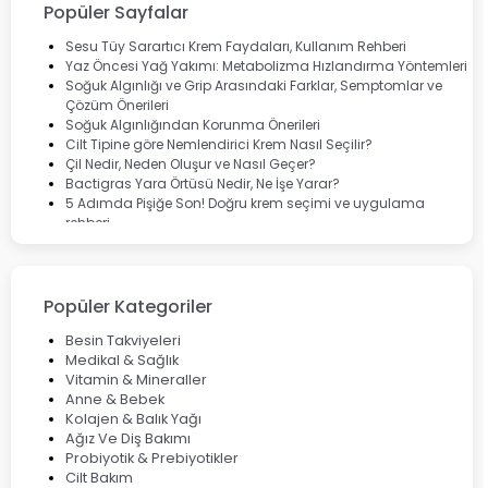
Lansinoh
Popüler Sayfalar
Cebrolux
Dermoskin
Sesu Tüy Sarartıcı Krem Faydaları, Kullanım Rehberi
Marvis
Yaz Öncesi Yağ Yakımı: Metabolizma Hızlandırma Yöntemleri
Rcfarma
Soğuk Algınlığı ve Grip Arasındaki Farklar, Semptomlar ve
Çözüm Önerileri
Soğuk Algınlığından Korunma Önerileri
Cilt Tipine göre Nemlendirici Krem Nasıl Seçilir?
Çil Nedir, Neden Oluşur ve Nasıl Geçer?
Bactigras Yara Örtüsü Nedir, Ne İşe Yarar?
5 Adımda Pişiğe Son! Doğru krem seçimi ve uygulama
rehberi
Enterogermina Family ile Bağırsak Sağlığınızı Güçlendirin
Cilt Bakımı Aşamaları ve Detaylı Rehber
Saç Derisinde Kepek ve Egzama: Belirtileri, Nedenleri ve
Çözüm Yolları
Popüler Kategoriler
Bocavirüs Enfeksiyonu Hakkında Bilmeniz Gerekenler
Deep Flex Topraklama Matı Nedir? Detaylı Rehber
Besin Takviyeleri
Mumiyo Nedir? Faydaları ve Kullanım Alanları Nelerdir?
Medikal & Sağlık
Vitamin & Mineraller
Anne & Bebek
Kolajen & Balık Yağı
Ağız Ve Diş Bakımı
Probiyotik & Prebiyotikler
Cilt Bakım