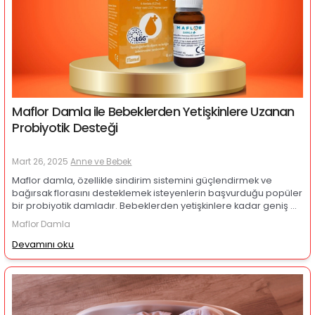
Maflor Damla ile Bebeklerden Yetişkinlere Uzanan
Probiyotik Desteği
Mart 26, 2025
Anne ve Bebek
Maflor damla, özellikle sindirim sistemini güçlendirmek ve
bağırsak florasını desteklemek isteyenlerin başvurduğu popüler
bir probiyotik damladır. Bebeklerden yetişkinlere kadar geniş bir
kullanıcı kitlesine hitap eden bu ürün, gaz, kolik ve genel sindirim
Maflor Damla
rahatsızlıklarının hafifletilmesinde etkili olabilir. Aynı zamanda
bağışıklık sisteminin güçlenmesine katkıda bulunan maflor
Devamını oku
damla, plus versiyonuyla da ek destek sunar. Bu yazıda, maflor
damla nedir, ne işe yarar ve nasıl kullanılır gibi pek çok sorunun
yanıtını detaylıca ele alacağız.