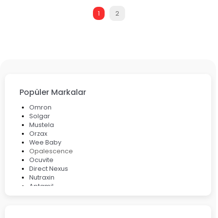
1
2
Popüler Markalar
Omron
Solgar
Mustela
Orzax
Wee Baby
Opalescence
Ocuvite
Direct Nexus
Nutraxin
Aptamil
Bepanthol
Bioxcin
Okey