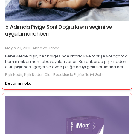
5 Adımda Pişiğe Son! Doğru krem seçimi ve
uygulama rehberi
Mayıs 28, 2025
Anne ve Bebek
Bebeklerde pişik, bez bölgesinde kızarıklık ve tahrişe yol açarak
hem minikleri hem ebeveynleri zorlar. Bu rehberde pişik neden
olur, pişik nasıl geçer ve evde pişiğe ne iyi gelir sorularına net
yanıtlar bulacak; en iyi pişik kremi seçiminden Bepanthol,
Pişik Nedir, Pişik Neden Olur, Bebeklerde Pişiğe Ne İyi Gelir
Sudocrem ve BioBaby gibi ürünlerin farklarına kadar pratik,
hipoalerjenik çözümlerle bebek cildini koruma yollarını
Devamını oku
öğreneceksiniz.