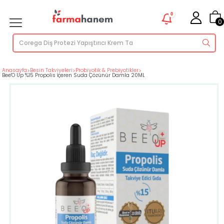
0
0
Anasayfa
>
Besin Takviyeleri
>
Probiyotik & Prebiyotikler
>
Bee'O Up %15 Propolis İçeren Suda Çözünür Damla 20ML