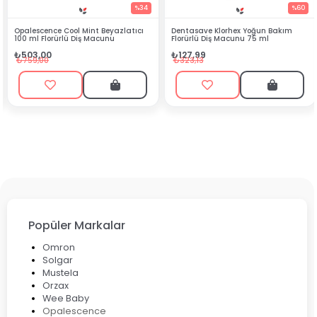
%34
%60
zlatıcı
Dentasave Klorhex Yoğun Bakım
Black Berry Bitkisel Sprey 25
Florürlü Diş Macunu 75 ml
₺90,99
₺127,99
₺199,90
₺323,13
Popüler Markalar
Omron
Solgar
Mustela
Orzax
Wee Baby
Opalescence