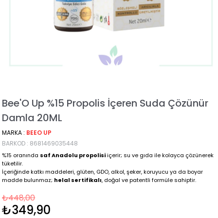
Bee'O Up %15 Propolis İçeren Suda Çözünür
Damla 20ML
MARKA
:
BEEO UP
BARKOD
:
8681469035448
%15 oranında
saf Anadolu propolisi
içerir; su ve gıda ile kolayca çözünerek
tüketilir.
İçeriğinde katkı maddeleri, glüten, GDO, alkol, şeker, koruyucu ya da boyar
madde bulunmaz;
helal sertifikalı
, doğal ve patentli formüle sahiptir.
₺448,00
₺349,90