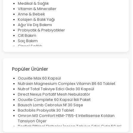
Mumiyo Nedir? Faydaları ve Kullanım Alanları Nelerdir?
Medikal & Sağlık
Vitamin & Mineraller
Anne & Bebek
Kolajen & Balık Yağı
Ağız Ve Diş Bakımı
Probiyotik & Prebiyotikler
Cilt Bakım
Saç Bakım
Cinsel Sağlık
Fırsat Ürünleri
Ateş Ölçerler & Tansiyon Aletleri
Çocuklar için Takviye Gıdalar
Popüler Ürünler
Ocuvite Max 60 Kapsül
Nutraxin Magnesium Complex Vitamin B6 60 Tablet
Nutrof Total Takviye Edici Gıda 30 Kapsül
Direct Nexus Portatif Mesh Nebulizatör
Ocuvite Complete 60 Kapsül İkili Paket
Bausch Lomb Cebrolux Nf 30 Saşe
Bactoblis Probiyotik 30 Tablet
Omron M3 Comfort HEM-7155-E Intellisense Koldan
Tansiyon Ölçer
Bestlak Bitkisel Ekstreler İçeren Takviye Edici Gıda 50 ml
Bruno Baby Nazal Aspiratör Yedek Ucu 10'lu