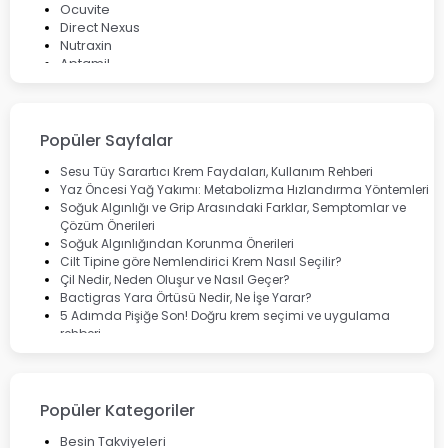
Ocuvite
Direct Nexus
Nutraxin
Aptamil
Bepanthol
Bioxcin
Okey
Lansinoh
Popüler Sayfalar
Cebrolux
Dermoskin
Sesu Tüy Sarartıcı Krem Faydaları, Kullanım Rehberi
Marvis
Yaz Öncesi Yağ Yakımı: Metabolizma Hızlandırma Yöntemleri
Rcfarma
Soğuk Algınlığı ve Grip Arasındaki Farklar, Semptomlar ve
Çözüm Önerileri
Soğuk Algınlığından Korunma Önerileri
Cilt Tipine göre Nemlendirici Krem Nasıl Seçilir?
Çil Nedir, Neden Oluşur ve Nasıl Geçer?
Bactigras Yara Örtüsü Nedir, Ne İşe Yarar?
5 Adımda Pişiğe Son! Doğru krem seçimi ve uygulama
rehberi
Enterogermina Family ile Bağırsak Sağlığınızı Güçlendirin
Cilt Bakımı Aşamaları ve Detaylı Rehber
Saç Derisinde Kepek ve Egzama: Belirtileri, Nedenleri ve
Çözüm Yolları
Popüler Kategoriler
Bocavirüs Enfeksiyonu Hakkında Bilmeniz Gerekenler
Deep Flex Topraklama Matı Nedir? Detaylı Rehber
Besin Takviyeleri