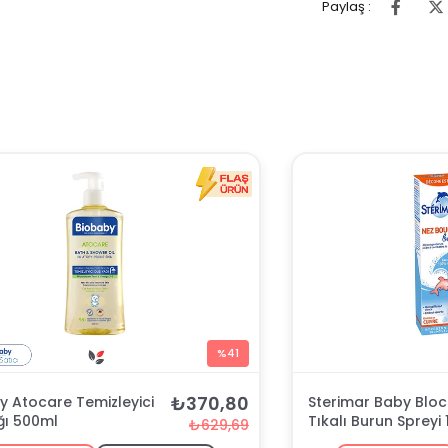
Paylaş :
%41
₺370,80
y Atocare Temizleyici
Sterimar Baby Blo
ğı 500ml
Tıkalı Burun Spreyi 
₺629,69