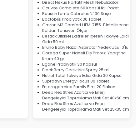
Direct Nexus Portatif Mesh Nebulizatör
Ocuvite Complete 60 Kapsül İkili Paket
Bausch Lomb Cebrolux Nf 30 Saşe
Bactoblis Probiyotik 30 Tablet
Omron M3 Comfort HEM-7155-E Intellisense
Koldan Tansiyon Ölçer
Bestlak Bitkisel Ekstreler İçeren Takviye Edici
Gıda 50 ml
Bruno Baby Nazal Aspiratör Yedek Ucu 10'lu
Corega Super Naneli Diş Protezi Yapıştırıcı
Krem 40 gr
Ligone Probiyotik 30 Kapsül
Black Berry Geciktirici Sprey 25 ml
Nutrof Total Takviye Edici Gıda 30 Kapsül
Supradyn Energy Focus 30 Tablet
Enterogermina Family 5 ml 20 Flakon
Deep Flex Stres Azaltıcı ve Enerji
Dengeleyici Topraklama Matı Set 40x60 cm
Deep Flex Stres Azaltıcı ve Enerji
Dengeleyici Topraklama Matı Set 25x35 cm