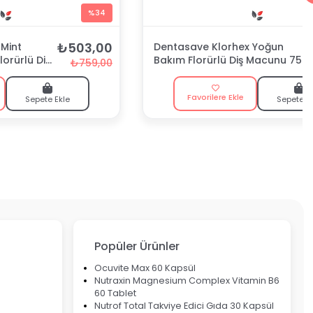
%34
₺503,00
Mint
Dentasave Klorhex Yoğun
lorürlü Diş
Bakım Florürlü Diş Macunu 75
₺759,00
ml
Favorilere Ekle
Sepete Ekle
Sepete E
Popüler Ürünler
Ocuvite Max 60 Kapsül
Nutraxin Magnesium Complex Vitamin B6
60 Tablet
Nutrof Total Takviye Edici Gıda 30 Kapsül