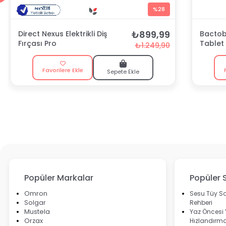
%28
₺899,99
Direct Nexus Elektrikli Diş
Bactobl
Fırçası Pro
Tablet
₺1.249,90
Favorilere Ekle
Sepete Ekle
Popüler Markalar
Popüler 
Omron
Sesu Tüy Sa
Solgar
Rehberi
Mustela
Yaz Öncesi
Orzax
Hızlandırma