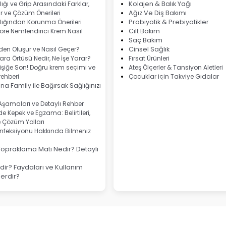
ığı ve Grip Arasındaki Farklar,
Kolajen & Balık Yağı
 ve Çözüm Önerileri
Ağız Ve Diş Bakımı
lığından Korunma Önerileri
Probiyotik & Prebiyotikler
göre Nemlendirici Krem Nasıl
Cilt Bakım
Saç Bakım
eden Oluşur ve Nasıl Geçer?
Cinsel Sağlık
ra Örtüsü Nedir, Ne İşe Yarar?
Fırsat Ürünleri
şiğe Son! Doğru krem seçimi ve
Ateş Ölçerler & Tansiyon Aletleri
ehberi
Çocuklar için Takviye Gıdalar
na Family ile Bağırsak Sağlığınızı
 Aşamaları ve Detaylı Rehber
e Kepek ve Egzama: Belirtileri,
e Çözüm Yolları
nfeksiyonu Hakkında Bilmeniz
Topraklama Matı Nedir? Detaylı
ir? Faydaları ve Kullanım
lerdir?