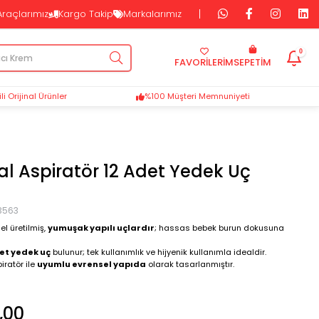
Araçlarımız
Kargo Takip
Markalarımız
0
FAVORİLERİM
SEPETIM
i Orijinal Ürünler
%100 Müşteri Memnuniyeti
al Aspiratör 12 Adet Yedek Uç
3563
el üretilmiş,
yumuşak yapılı uçlardır
; hassas bebek burun dokusuna
et yedek uç
bulunur; tek kullanımlık ve hijyenik kullanımla idealdir.
iratör ile
uyumlu evrensel yapıda
olarak tasarlanmıştır.
,00