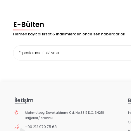
E-Bülten
Hemen kayıt ol fırsat & indirimlerden önce sen haberdar ol!
İletişim
B
Mahmutbey, Devekaldırımı Cd. No:33 B D:C, 34218
H
Bağcılar/İstanbul
Gi
+90 212 970 75 68