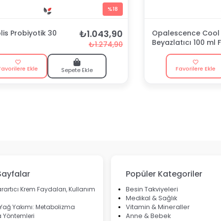
%18
₺1.043,90
is Probiyotik 30
Opalescence Cool 
Beyazlatıcı 100 ml F
₺1.274,90
Macunu
Favorilere Ekle
Favorilere Ekle
Sepete Ekle
Sayfalar
Popüler Kategoriler
rartıcı Krem Faydaları, Kullanım
Besin Takviyeleri
Medikal & Sağlık
 Yağ Yakımı: Metabolizma
Vitamin & Mineraller
 Yöntemleri
Anne & Bebek