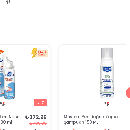
%47
₺372,99
cked Nose
Mustela Yenidoğan Köpük
100 ml
Şampuan 150 ML
₺705,00