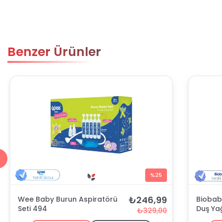
Benzer Ürünler
%25
₺246,99
Wee Baby Burun Aspiratörü
Biobab
Seti 494
Duş Ya
₺329,00