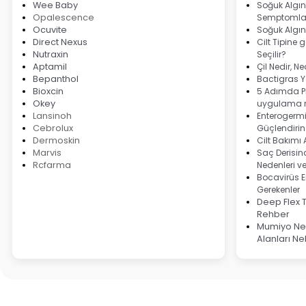
Wee Baby
Soğuk Algınl
Opalescence
Semptomlar
Ocuvite
Soğuk Algın
Direct Nexus
Cilt Tipine 
Nutraxin
Seçilir?
Aptamil
Çil Nedir, N
Bepanthol
Bactigras Ya
Bioxcin
5 Adımda Pi
Okey
uygulama r
Lansinoh
Enterogermi
Cebrolux
Güçlendirin
Dermoskin
Cilt Bakımı
Marvis
Saç Derisind
Rcfarma
Nedenleri v
Bocavirüs E
Gerekenler
Deep Flex 
Rehber
Mumiyo Ned
Alanları Ne