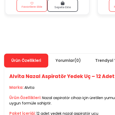
Favorilere Ekle
Sepete Ekle
Ürün Özellikleri
Yorumlar
(0)
Trendyol 
Alvita Nazal Aspiratör Yedek Uç – 12 Adet
Marka:
Alvita
Ürün Özellikleri:
Nazal aspiratör cihazı için üretilen yum
uygun formüle sahiptir.
Paket İçeriği:
12 adet yedek nazal aspiratör ucu