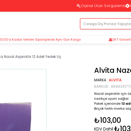
Orjinal Ürün Sorgulama
 13:00’a Kadar Verilen Siparişlerde Aynı Gün Kargo
SKT Garantil
ita Nazal Aspiratör 12 Adet Yedek Uç
Alvita Naz
MARKA
:
ALVITA
BARKOD
:
869924177
Nazal aspiratör için öz
nazikçe uyum sağlar.
Paket içerisinde
12 ad
Birçok farklı marka asp
₺103,00
₺103
KDV Dahil