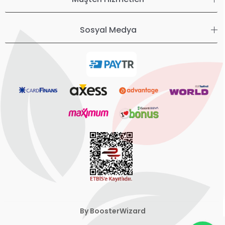
Sosyal Medya
By BoosterWizard