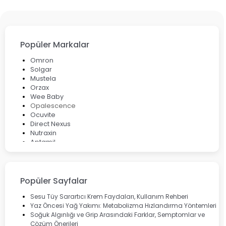
Popüler Markalar
Omron
Solgar
Mustela
Orzax
Wee Baby
Opalescence
Ocuvite
Direct Nexus
Nutraxin
Aptamil
Bepanthol
Bioxcin
Okey
Lansinoh
Popüler Sayfalar
Cebrolux
Dermoskin
Sesu Tüy Sarartıcı Krem Faydaları, Kullanım Rehberi
Marvis
Yaz Öncesi Yağ Yakımı: Metabolizma Hızlandırma Yöntemleri
Rcfarma
Soğuk Algınlığı ve Grip Arasındaki Farklar, Semptomlar ve
Çözüm Önerileri