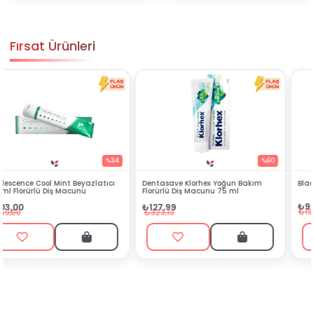
Fırsat Ürünleri
4
%60
%54
Dentasave Klorhex Yoğun Bakım
Black Berry Bitkisel Sprey 25 ml
Florürlü Diş Macunu 75 ml
₺90,99
₺127,99
₺199,90
₺323,13