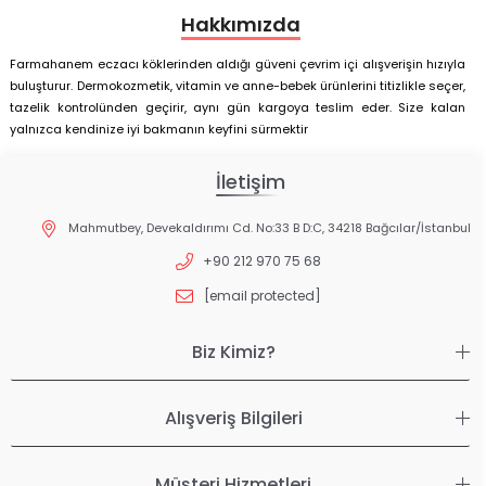
Hakkımızda
Farmahanem eczacı köklerinden aldığı güveni çevrim içi alışverişin hızıyla
buluşturur. Dermokozmetik, vitamin ve anne-bebek ürünlerini titizlikle seçer,
tazelik kontrolünden geçirir, aynı gün kargoya teslim eder. Size kalan
yalnızca kendinize iyi bakmanın keyfini sürmektir
İletişim
Mahmutbey, Devekaldırımı Cd. No:33 B D:C, 34218 Bağcılar/İstanbul
+90 212 970 75 68
[email protected]
Biz Kimiz?
Alışveriş Bilgileri
Müşteri Hizmetleri