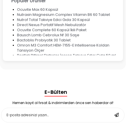
Popüler Ürünler
Ocuvite Max 60 Kapsül
Nutraxin Magnesium Complex Vitamin B6 60 Tablet
Nutrof Total Takviye Edici Gıda 30 Kapsül
Direct Nexus Portatif Mesh Nebulizatör
Ocuvite Complete 60 Kapsül İkili Paket
Bausch Lomb Cebrolux Nf 30 Saşe
Bactoblis Probiyotik 30 Tablet
Omron M3 Comfort HEM-7155-E Intellisense Koldan
Tansiyon Ölçer
Bestlak Bitkisel Ekstreler İçeren Takviye Edici Gıda 50 ml
Bruno Baby Nazal Aspiratör Yedek Ucu 10'lu
Corega Super Naneli Diş Protezi Yapıştırıcı Krem 40 gr
Ligone Probiyotik 30 Kapsül
Black Berry Geciktirici Sprey 25 ml
Nutrof Total Takviye Edici Gıda 30 Kapsül
Supradyn Energy Focus 30 Tablet
E-Bülten
Enterogermina Family 5 ml 20 Flakon
Deep Flex Stres Azaltıcı ve Enerji Dengeleyici Topraklama
Matı Set 40x60 cm
Hemen kayıt ol fırsat & indirimlerden önce sen haberdar ol!
Deep Flex Stres Azaltıcı ve Enerji Dengeleyici Topraklama
Matı Set 25x35 cm