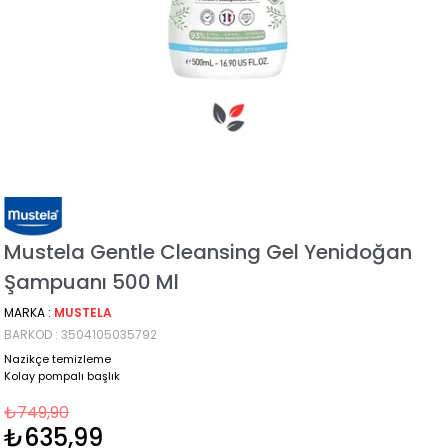
Mustela Gentle Cleansing Gel Yenidoğan
Şampuanı 500 Ml
MARKA
:
MUSTELA
BARKOD
:
3504105035792
Nazikçe temizleme
Kolay pompalı başlık
₺749,90
₺635,99