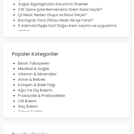
Soğuk Algınlığından Korunma Önerileri
Cilt Tipine göre Nemlendirici Krem Nasıl Seçilir?
Çil Nedir, Neden Oluşur ve Nasıl Geçer?
Bactigras Yara Örtüsü Nedir, Ne İşe Yarar?
5 Adımda Pişiğe Son! Doğru krem seçimi ve uygulama
rehberi
Enterogermina Family ile Bağırsak Sağlığınızı Güçlendirin
Cilt Bakımı Aşamaları ve Detaylı Rehber
Saç Derisinde Kepek ve Egzama: Belirtileri, Nedenleri ve
Çözüm Yolları
Popüler Kategoriler
Bocavirüs Enfeksiyonu Hakkında Bilmeniz Gerekenler
Deep Flex Topraklama Matı Nedir? Detaylı Rehber
Besin Takviyeleri
Mumiyo Nedir? Faydaları ve Kullanım Alanları Nelerdir?
Medikal & Sağlık
Vitamin & Mineraller
Anne & Bebek
Kolajen & Balık Yağı
Ağız Ve Diş Bakımı
Probiyotik & Prebiyotikler
Cilt Bakım
Saç Bakım
Cinsel Sağlık
Fırsat Ürünleri
Ateş Ölçerler & Tansiyon Aletleri
Çocuklar için Takviye Gıdalar