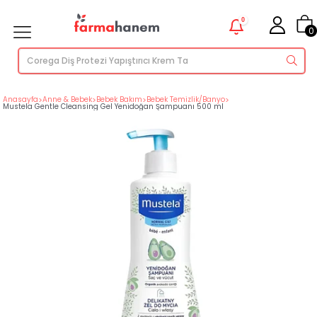
0
0
Anasayfa
>
Anne & Bebek
>
Bebek Bakım
>
Bebek Temizlik/Banyo
>
Mustela Gentle Cleansing Gel Yenidoğan Şampuanı 500 ml