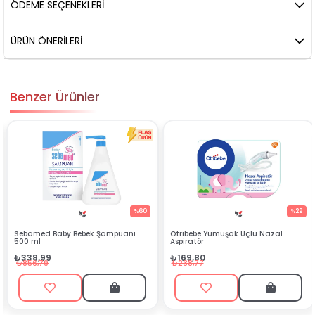
ÖDEME SEÇENEKLERI
ÜRÜN ÖNERILERI
Benzer Ürünler
%60
%29
Sebamed Baby Bebek Şampuanı
Otribebe Yumuşak Uçlu Nazal
500 ml
Aspiratör
₺338,99
₺169,80
₺856,79
₺238,77