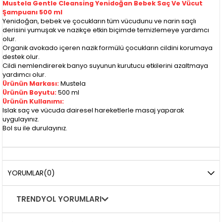
Mustela Gentle Cleansing Yenidoğan Bebek Saç Ve Vücut
Şampuanı 500 ml
Yenidoğan, bebek ve çocukların tüm vücudunu ve narin saçlı
derisini yumuşak ve nazikçe etkin biçimde temizlemeye yardımcı
olur.
Organik avokado içeren nazik formülü çocukların cildini korumaya
destek olur.
Cildi nemlendirerek banyo suyunun kurutucu etkilerini azaltmaya
yardımcı olur.
Ürünün Markası:
Mustela
Ürünün Boyutu:
500 ml
Ürünün Kullanımı:
Islak saç ve vücuda dairesel hareketlerle masaj yaparak
uygulayınız.
Bol su ile durulayınız.
YORUMLAR
(0)
TRENDYOL YORUMLARI