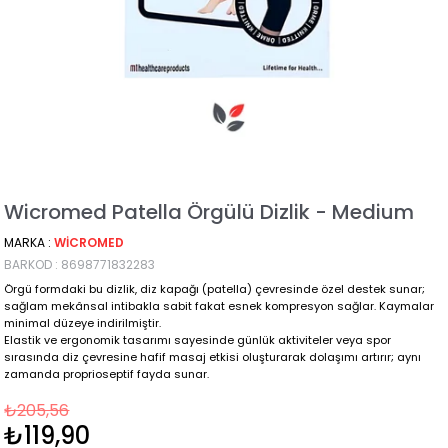
Wicromed Patella Örgülü Dizlik - Medium
MARKA
:
WICROMED
BARKOD
:
8698771832283
Örgü formdaki bu dizlik, diz kapağı (patella) çevresinde özel destek sunar;
sağlam mekânsal intibakla sabit fakat esnek kompresyon sağlar. Kaymalar
minimal düzeye indirilmiştir.
Elastik ve ergonomik tasarımı sayesinde günlük aktiviteler veya spor
sırasında diz çevresine hafif masaj etkisi oluşturarak dolaşımı artırır; aynı
zamanda proprioseptif fayda sunar.
₺205,56
₺119,90