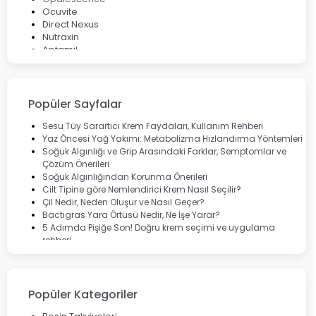
Ocuvite
Direct Nexus
Nutraxin
Aptamil
Bepanthol
Bioxcin
Okey
Lansinoh
Popüler Sayfalar
Cebrolux
Dermoskin
Sesu Tüy Sarartıcı Krem Faydaları, Kullanım Rehberi
Marvis
Yaz Öncesi Yağ Yakımı: Metabolizma Hızlandırma Yöntemleri
Rcfarma
Soğuk Algınlığı ve Grip Arasındaki Farklar, Semptomlar ve
Çözüm Önerileri
Soğuk Algınlığından Korunma Önerileri
Cilt Tipine göre Nemlendirici Krem Nasıl Seçilir?
Çil Nedir, Neden Oluşur ve Nasıl Geçer?
Bactigras Yara Örtüsü Nedir, Ne İşe Yarar?
5 Adımda Pişiğe Son! Doğru krem seçimi ve uygulama
rehberi
Enterogermina Family ile Bağırsak Sağlığınızı Güçlendirin
Cilt Bakımı Aşamaları ve Detaylı Rehber
Saç Derisinde Kepek ve Egzama: Belirtileri, Nedenleri ve
Çözüm Yolları
Popüler Kategoriler
Bocavirüs Enfeksiyonu Hakkında Bilmeniz Gerekenler