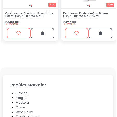
%34
%60
azlatıcı
Dentasave Klorhex Yoğun Bakım
Black Berry Bitkisel Sprey 2
Florürlü Diş Macunu 75 ml
₺90,99
₺127,99
₺199,90
₺323,13
Popüler Markalar
Omron
Solgar
Mustela
Orzax
Wee Baby
Opalescence