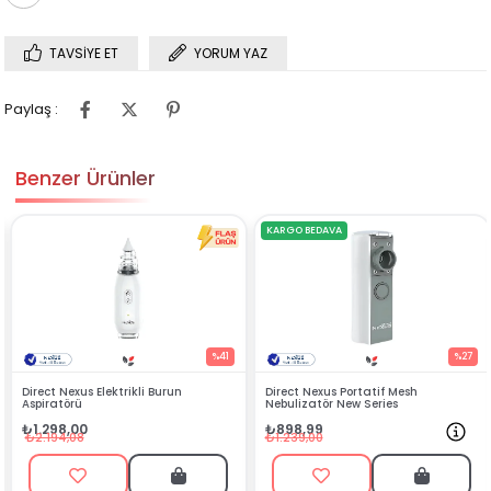
TAVSIYE ET
YORUM YAZ
Paylaş :
Benzer Ürünler
KARGO BEDAVA
%41
%27
 Burun
Direct Nexus Portatif Mesh
Direct Nexus Portatif 
Nebulizatör New Series
Nebulizatör Yedek İla
₺898,99
₺239,99
₺1.239,00
₺459,00