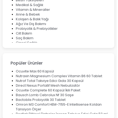
Deep Flex Topraklama Matı Nedir? Detaylı Rehber
Besin Takviyeleri
Mumiyo Nedir? Faydaları ve Kullanım Alanları Nelerdir?
Medikal & Sağlık
Vitamin & Mineraller
Anne & Bebek
Kolajen & Balık Yağı
Ağız Ve Diş Bakımı
Probiyotik & Prebiyotikler
Cilt Bakım
Saç Bakım
Cinsel Sağlık
Fırsat Ürünleri
Ateş Ölçerler & Tansiyon Aletleri
Çocuklar için Takviye Gıdalar
Popüler Ürünler
Ocuvite Max 60 Kapsül
Nutraxin Magnesium Complex Vitamin B6 60 Tablet
Nutrof Total Takviye Edici Gıda 30 Kapsül
Direct Nexus Portatif Mesh Nebulizatör
Ocuvite Complete 60 Kapsül İkili Paket
Bausch Lomb Cebrolux Nf 30 Saşe
Bactoblis Probiyotik 30 Tablet
Omron M3 Comfort HEM-7155-E Intellisense Koldan
Tansiyon Ölçer
Bestlak Bitkisel Ekstreler İçeren Takviye Edici Gıda 50 ml