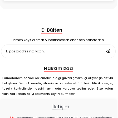
Bruno Baby Nazal Aspiratör Yedek Ucu 10'lu
Corega Super Naneli Diş Protezi Yapıştırıcı Krem 40 gr
Ligone Probiyotik 30 Kapsül
Black Berry Geciktirici Sprey 25 ml
Nutrof Total Takviye Edici Gıda 30 Kapsül
Supradyn Energy Focus 30 Tablet
E-Bülten
Enterogermina Family 5 ml 20 Flakon
Deep Flex Stres Azaltıcı ve Enerji Dengeleyici Topraklama
Matı Set 40x60 cm
Hemen kayıt ol fırsat & indirimlerden önce sen haberdar ol!
Deep Flex Stres Azaltıcı ve Enerji Dengeleyici Topraklama
Matı Set 25x35 cm
Hakkımızda
Farmahanem eczacı köklerinden aldığı güveni çevrim içi alışverişin hızıyla
buluşturur. Dermokozmetik, vitamin ve anne-bebek ürünlerini titizlikle seçer,
tazelik kontrolünden geçirir, aynı gün kargoya teslim eder. Size kalan
yalnızca kendinize iyi bakmanın keyfini sürmektir
İletişim
Mahmutbey, Devekaldırımı Cd. No:33 B D:C, 34218 Bağcılar/İstanbul