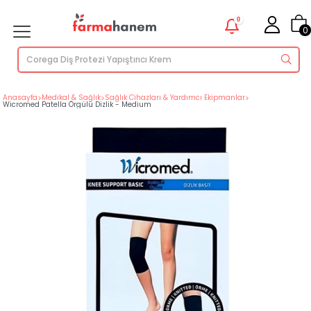
0
0
Anasayfa
>
Medikal & Sağlık
>
Sağlık Cihazları & Yardımcı Ekipmanlar
>
Wicromed Patella Örgülü Dizlik - Medium