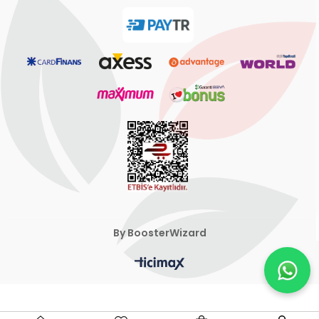
By BoosterWizard