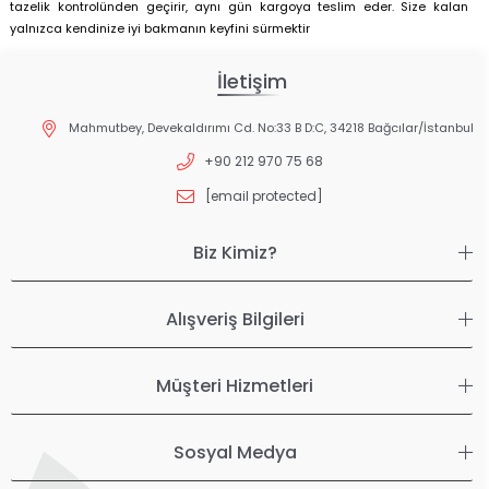
tazelik kontrolünden geçirir, aynı gün kargoya teslim eder. Size kalan
yalnızca kendinize iyi bakmanın keyfini sürmektir
İletişim
Mahmutbey, Devekaldırımı Cd. No:33 B D:C, 34218 Bağcılar/İstanbul
+90 212 970 75 68
[email protected]
Biz Kimiz?
Alışveriş Bilgileri
Müşteri Hizmetleri
Sosyal Medya