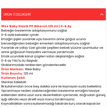
ÜRÜN ÖZELLIKLERI
Wee Baby Klasik PP Biberon 125 ml | 0-6 Ay
Bebeğin beslenme adaptasyonunu sağlar.
0-6 aylık bebekler içindir.
Emziğin şişkin yuvarlak uçlu tasarımı anne göğüs ucuna
benzediğinden bebeğin emerken adaptasyonunu sağlar.
Yuvarlak ve yatay özel gövde çeşitleri bebek yüzüne uyumludur ve
anne göğsüsün hissiyatını vermeye yardımcıdır.
Emzik ucundaki kanal çizgileri sütün akışkanlığını sağlar.
0-6 ay 1 No'lu Az Akışlıdır.
Stoklarımızdaki renklerden gönderilecektir.
Ürün Markası:
Wee Baby
Ürün Boyutu:
125 ml
Kullanım Şekli:
Sterilize Edilebilir.
İlk kullanımdan önce beş dakika süre ile kaynayan suda bekletiniz.
Yıpranmaya neden olabileceğinden beslenme emziğini tavsiye
edilenden daha uzun süre dezenfektan içerisinde, doğrudan güneş
ışığı altında veya direkt ısıya maruz bırakmayınız.
Kaynatıldıktan sonra kullanılmadığı takdirde kuru olarak kapalı bir