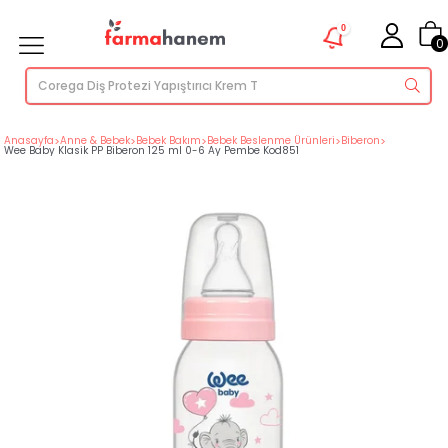
0
0
Anasayfa
>
Anne & Bebek
>
Bebek Bakım
>
Bebek Beslenme Ürünleri
>
Biberon
>
Wee Baby Klasik PP Biberon 125 ml 0-6 Ay Pembe Kod851