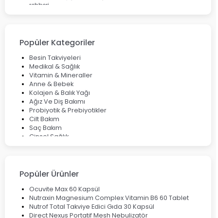
rehberi
Enterogermina Family ile Bağırsak Sağlığınızı Güçlendirin
Cilt Bakımı Aşamaları ve Detaylı Rehber
Saç Derisinde Kepek ve Egzama: Belirtileri, Nedenleri ve
Çözüm Yolları
Popüler Kategoriler
Bocavirüs Enfeksiyonu Hakkında Bilmeniz Gerekenler
Deep Flex Topraklama Matı Nedir? Detaylı Rehber
Besin Takviyeleri
Mumiyo Nedir? Faydaları ve Kullanım Alanları Nelerdir?
Medikal & Sağlık
Vitamin & Mineraller
Anne & Bebek
Kolajen & Balık Yağı
Ağız Ve Diş Bakımı
Probiyotik & Prebiyotikler
Cilt Bakım
Saç Bakım
Cinsel Sağlık
Fırsat Ürünleri
Ateş Ölçerler & Tansiyon Aletleri
Çocuklar için Takviye Gıdalar
Popüler Ürünler
Ocuvite Max 60 Kapsül
Nutraxin Magnesium Complex Vitamin B6 60 Tablet
Nutrof Total Takviye Edici Gıda 30 Kapsül
Direct Nexus Portatif Mesh Nebulizatör