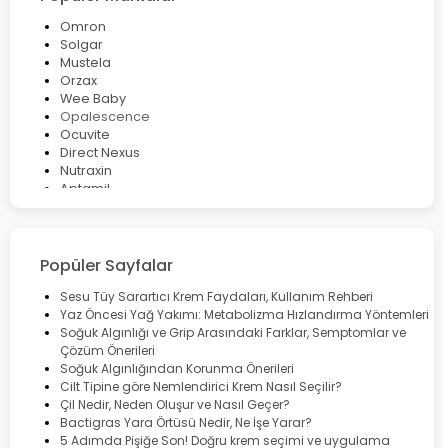
Omron
Solgar
Mustela
Orzax
Wee Baby
Opalescence
Ocuvite
Direct Nexus
Nutraxin
Aptamil
Bepanthol
Bioxcin
Okey
Lansinoh
Popüler Sayfalar
Cebrolux
Dermoskin
Sesu Tüy Sarartıcı Krem Faydaları, Kullanım Rehberi
Marvis
Yaz Öncesi Yağ Yakımı: Metabolizma Hızlandırma Yöntemleri
Rcfarma
Soğuk Algınlığı ve Grip Arasındaki Farklar, Semptomlar ve
Çözüm Önerileri
Soğuk Algınlığından Korunma Önerileri
Cilt Tipine göre Nemlendirici Krem Nasıl Seçilir?
Çil Nedir, Neden Oluşur ve Nasıl Geçer?
Bactigras Yara Örtüsü Nedir, Ne İşe Yarar?
5 Adımda Pişiğe Son! Doğru krem seçimi ve uygulama