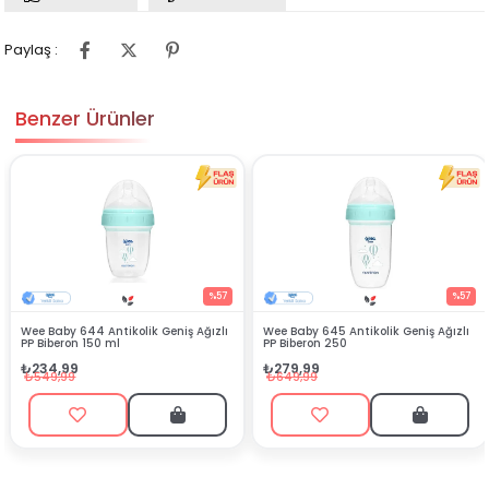
Paylaş :
Benzer Ürünler
%57
%57
Wee Baby 644 Antikolik Geniş Ağızlı
Wee Baby 645 Antikolik Geniş Ağızlı
PP Biberon 150 ml
PP Biberon 250
₺234,99
₺279,99
₺549,99
₺649,99