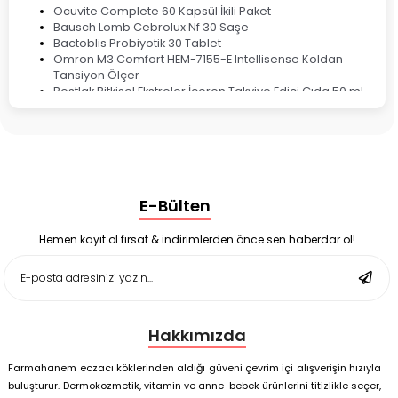
Ocuvite Complete 60 Kapsül İkili Paket
Bausch Lomb Cebrolux Nf 30 Saşe
Bactoblis Probiyotik 30 Tablet
Omron M3 Comfort HEM-7155-E Intellisense Koldan
Tansiyon Ölçer
Bestlak Bitkisel Ekstreler İçeren Takviye Edici Gıda 50 ml
Bruno Baby Nazal Aspiratör Yedek Ucu 10'lu
Corega Super Naneli Diş Protezi Yapıştırıcı Krem 40 gr
Ligone Probiyotik 30 Kapsül
Black Berry Geciktirici Sprey 25 ml
Nutrof Total Takviye Edici Gıda 30 Kapsül
Supradyn Energy Focus 30 Tablet
E-Bülten
Enterogermina Family 5 ml 20 Flakon
Deep Flex Stres Azaltıcı ve Enerji Dengeleyici Topraklama
Matı Set 40x60 cm
Hemen kayıt ol fırsat & indirimlerden önce sen haberdar ol!
Deep Flex Stres Azaltıcı ve Enerji Dengeleyici Topraklama
Matı Set 25x35 cm
Hakkımızda
Farmahanem eczacı köklerinden aldığı güveni çevrim içi alışverişin hızıyla
buluşturur. Dermokozmetik, vitamin ve anne-bebek ürünlerini titizlikle seçer,