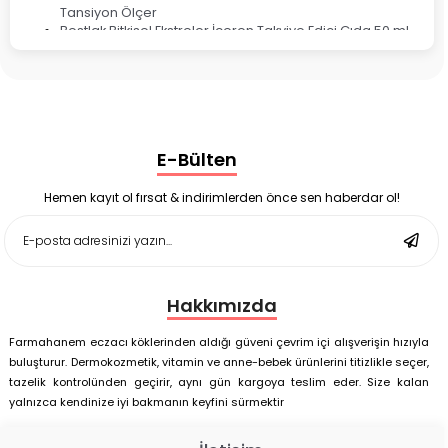
Tansiyon Ölçer
Bestlak Bitkisel Ekstreler İçeren Takviye Edici Gıda 50 ml
Bruno Baby Nazal Aspiratör Yedek Ucu 10'lu
Corega Super Naneli Diş Protezi Yapıştırıcı Krem 40 gr
Ligone Probiyotik 30 Kapsül
Black Berry Geciktirici Sprey 25 ml
Nutrof Total Takviye Edici Gıda 30 Kapsül
Supradyn Energy Focus 30 Tablet
E-Bülten
Enterogermina Family 5 ml 20 Flakon
Deep Flex Stres Azaltıcı ve Enerji Dengeleyici Topraklama
Matı Set 40x60 cm
Hemen kayıt ol fırsat & indirimlerden önce sen haberdar ol!
Deep Flex Stres Azaltıcı ve Enerji Dengeleyici Topraklama
Matı Set 25x35 cm
Hakkımızda
Farmahanem eczacı köklerinden aldığı güveni çevrim içi alışverişin hızıyla
buluşturur. Dermokozmetik, vitamin ve anne-bebek ürünlerini titizlikle seçer,
tazelik kontrolünden geçirir, aynı gün kargoya teslim eder. Size kalan
yalnızca kendinize iyi bakmanın keyfini sürmektir