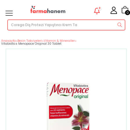
0
0
Anasayfa
>
Besin Takviyeleri
>
Vitamin & Mineraller
>
Vitabiotics Menopace Original 30 Tablet