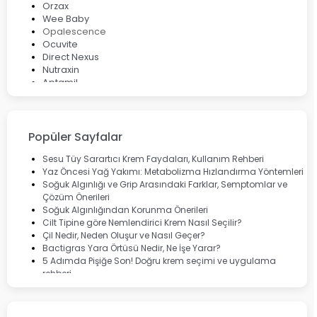
Orzax
Wee Baby
Opalescence
Ocuvite
Direct Nexus
Nutraxin
Aptamil
Bepanthol
Bioxcin
Okey
Lansinoh
Popüler Sayfalar
Cebrolux
Dermoskin
Sesu Tüy Sarartıcı Krem Faydaları, Kullanım Rehberi
Marvis
Yaz Öncesi Yağ Yakımı: Metabolizma Hızlandırma Yöntemleri
Rcfarma
Soğuk Algınlığı ve Grip Arasındaki Farklar, Semptomlar ve
Çözüm Önerileri
Soğuk Algınlığından Korunma Önerileri
Cilt Tipine göre Nemlendirici Krem Nasıl Seçilir?
Çil Nedir, Neden Oluşur ve Nasıl Geçer?
Bactigras Yara Örtüsü Nedir, Ne İşe Yarar?
5 Adımda Pişiğe Son! Doğru krem seçimi ve uygulama
rehberi
Enterogermina Family ile Bağırsak Sağlığınızı Güçlendirin
Cilt Bakımı Aşamaları ve Detaylı Rehber
Saç Derisinde Kepek ve Egzama: Belirtileri, Nedenleri ve