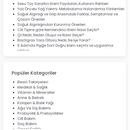
Dermoskin
Sesu Tüy Sarartıcı Krem Faydaları, Kullanım Rehberi
Marvis
Yaz Öncesi Yağ Yakımı: Metabolizma Hızlandırma Yöntemleri
Rcfarma
Soğuk Algınlığı ve Grip Arasındaki Farklar, Semptomlar ve
Çözüm Önerileri
Soğuk Algınlığından Korunma Önerileri
Cilt Tipine göre Nemlendirici Krem Nasıl Seçilir?
Çil Nedir, Neden Oluşur ve Nasıl Geçer?
Bactigras Yara Örtüsü Nedir, Ne İşe Yarar?
5 Adımda Pişiğe Son! Doğru krem seçimi ve uygulama
rehberi
Enterogermina Family ile Bağırsak Sağlığınızı Güçlendirin
Cilt Bakımı Aşamaları ve Detaylı Rehber
Saç Derisinde Kepek ve Egzama: Belirtileri, Nedenleri ve
Çözüm Yolları
Popüler Kategoriler
Bocavirüs Enfeksiyonu Hakkında Bilmeniz Gerekenler
Deep Flex Topraklama Matı Nedir? Detaylı Rehber
Besin Takviyeleri
Mumiyo Nedir? Faydaları ve Kullanım Alanları Nelerdir?
Medikal & Sağlık
Vitamin & Mineraller
Anne & Bebek
Kolajen & Balık Yağı
Ağız Ve Diş Bakımı
Probiyotik & Prebiyotikler
Cilt Bakım
Saç Bakım
Cinsel Sağlık