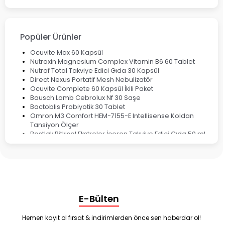
Fırsat Ürünleri
Ateş Ölçerler & Tansiyon Aletleri
Çocuklar için Takviye Gıdalar
Popüler Ürünler
Ocuvite Max 60 Kapsül
Nutraxin Magnesium Complex Vitamin B6 60 Tablet
Nutrof Total Takviye Edici Gıda 30 Kapsül
Direct Nexus Portatif Mesh Nebulizatör
Ocuvite Complete 60 Kapsül İkili Paket
Bausch Lomb Cebrolux Nf 30 Saşe
Bactoblis Probiyotik 30 Tablet
Omron M3 Comfort HEM-7155-E Intellisense Koldan
Tansiyon Ölçer
Bestlak Bitkisel Ekstreler İçeren Takviye Edici Gıda 50 ml
Bruno Baby Nazal Aspiratör Yedek Ucu 10'lu
Corega Super Naneli Diş Protezi Yapıştırıcı Krem 40 gr
Ligone Probiyotik 30 Kapsül
Black Berry Geciktirici Sprey 25 ml
Nutrof Total Takviye Edici Gıda 30 Kapsül
Supradyn Energy Focus 30 Tablet
E-Bülten
Enterogermina Family 5 ml 20 Flakon
Deep Flex Stres Azaltıcı ve Enerji Dengeleyici Topraklama
Matı Set 40x60 cm
Hemen kayıt ol fırsat & indirimlerden önce sen haberdar ol!
Deep Flex Stres Azaltıcı ve Enerji Dengeleyici Topraklama