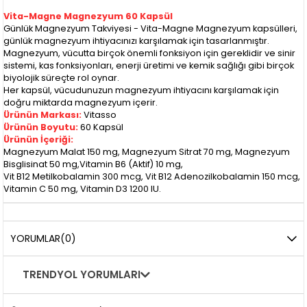
Vita-Magne Magnezyum 60 Kapsül
Günlük Magnezyum Takviyesi - Vita-Magne Magnezyum kapsülleri,
günlük magnezyum ihtiyacınızı karşılamak için tasarlanmıştır.
Magnezyum, vücutta birçok önemli fonksiyon için gereklidir ve sinir
sistemi, kas fonksiyonları, enerji üretimi ve kemik sağlığı gibi birçok
biyolojik süreçte rol oynar.
Her kapsül, vücudunuzun magnezyum ihtiyacını karşılamak için
doğru miktarda magnezyum içerir.
Ürünün Markası:
Vitasso
Ürünün Boyutu:
60 Kapsül
Ürünün İçeriği:
Magnezyum Malat 150 mg, Magnezyum Sitrat 70 mg, Magnezyum
Bisglisinat 50 mg,Vitamin B6 (Aktif) 10 mg,
Vit B12 Metilkobalamin 300 mcg, Vit B12 Adenozilkobalamin 150 mcg,
Vitamin C 50 mg, Vitamin D3 1200 IU.
YORUMLAR
(0)
TRENDYOL YORUMLARI