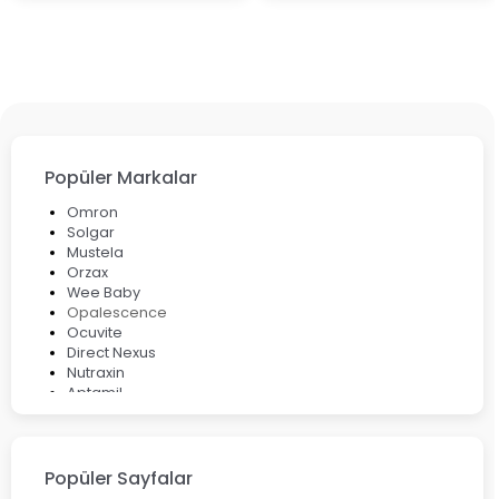
Popüler Markalar
Omron
Solgar
Mustela
Orzax
Wee Baby
Opalescence
Ocuvite
Direct Nexus
Nutraxin
Aptamil
Bepanthol
Bioxcin
Okey
Lansinoh
Popüler Sayfalar
Cebrolux