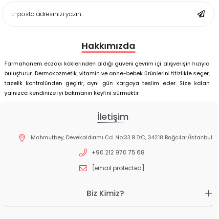
Matı Set 25x35 cm
Hakkımızda
Farmahanem eczacı köklerinden aldığı güveni çevrim içi alışverişin hızıyla
buluşturur. Dermokozmetik, vitamin ve anne-bebek ürünlerini titizlikle seçer,
tazelik kontrolünden geçirir, aynı gün kargoya teslim eder. Size kalan
yalnızca kendinize iyi bakmanın keyfini sürmektir
İletişim
Mahmutbey, Devekaldırımı Cd. No:33 B D:C, 34218 Bağcılar/İstanbul
+90 212 970 75 68
[email protected]
Biz Kimiz?