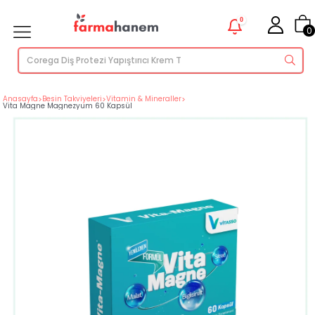
0
0
Anasayfa
>
Besin Takviyeleri
>
Vitamin & Mineraller
>
Vita Magne Magnezyum 60 Kapsül