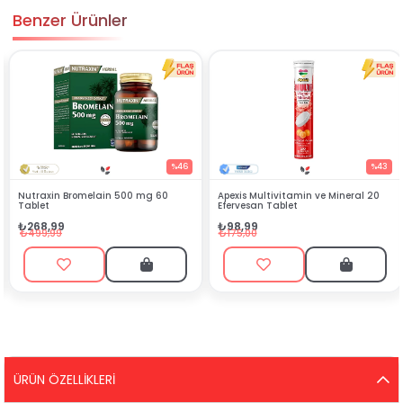
Benzer Ürünler
%46
%43
g 60
Apexis Multivitamin ve Mineral 20
Silenzio Sprey 30 ml
Efervesan Tablet
₺144,90
₺98,99
₺449,00
₺175,00
ÜRÜN ÖZELLIKLERI