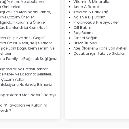
 Yağ Yakımı: Metabolizma
Vitamin & Mineraller
 Yöntemleri
Anne & Bebek
ığı ve Grip Arasındaki Farklar,
Kolajen & Balık Yağı
 ve Çözüm Önerileri
Ağız Ve Diş Bakımı
lığından Korunma Önerileri
Probiyotik & Prebiyotikler
göre Nemlendirici Krem Nasıl
Cilt Bakım
Saç Bakım
eden Oluşur ve Nasıl Geçer?
Cinsel Sağlık
ra Örtüsü Nedir, Ne İşe Yarar?
Fırsat Ürünleri
şiğe Son! Doğru krem seçimi ve
Ateş Ölçerler & Tansiyon Aletleri
ehberi
Çocuklar için Takviye Gıdalar
na Family ile Bağırsak Sağlığınızı
 Aşamaları ve Detaylı Rehber
e Kepek ve Egzama: Belirtileri,
e Çözüm Yolları
nfeksiyonu Hakkında Bilmeniz
Topraklama Matı Nedir? Detaylı
ir? Faydaları ve Kullanım
lerdir?