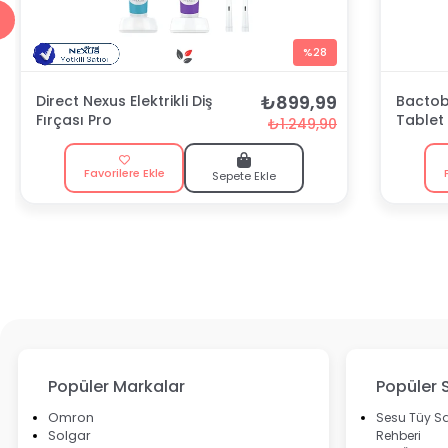
%28
₺899,99
Direct Nexus Elektrikli Diş
Bactobl
Fırçası Pro
Tablet
₺1.249,90
Favorilere Ekle
Sepete Ekle
Popüler Markalar
Popüler 
Omron
Sesu Tüy Sa
Solgar
Rehberi