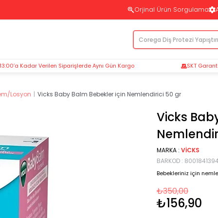
Orjinal Ürün Sorgulama
 13:00’a Kadar Verilen Siparişlerde Aynı Gün Kargo
SKT Garantil
rem/Losyon
Vicks Baby Balm Bebekler için Nemlendirici 50 gr
Vicks Baby
Nemlendiri
MARKA
:
VICKS
BARKOD
:
800184139
Bebekleriniz için nem
₺350,00
₺156,90