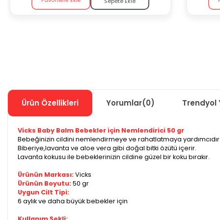
Sepete Ekle
Ürün Özellikleri
Yorumlar
(0)
Trendyol 
Vicks Baby Balm Bebekler için Nemlendirici 50 gr
Bebeğinizin cildini nemlendirmeye ve rahatlatmaya yardımcıdır
Biberiye,lavanta ve aloe vera gibi doğal bitki özütü içerir.
Lavanta kokusu ile bebeklerinizin cildine güzel bir koku bırakır.
Ürünün Markası:
Vicks
Ürünün Boyutu:
50 gr
Uygun Cilt Tipi:
6 aylık ve daha büyük bebekler için
Kullanım Şekli: