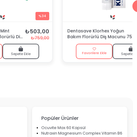
%34
₺503,00
Mint
Dentasave Klorhex Yoğun
lorürlü Diş
Bakım Florürlü Diş Macunu 75
₺759,00
ml
Favorilere Ekle
Sepete Ekle
Sepete E
Popüler Ürünler
Ocuvite Max 60 Kapsül
Nutraxin Magnesium Complex Vitamin B6