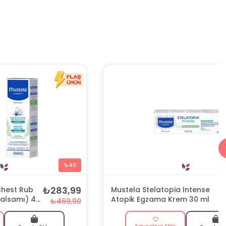
%40
₺283,99
Chest Rub
Mustela Stelatopia İntense
Balsamı) 40
Atopik Egzama Krem 30 ml
₺469,90
Favorilere Ekle