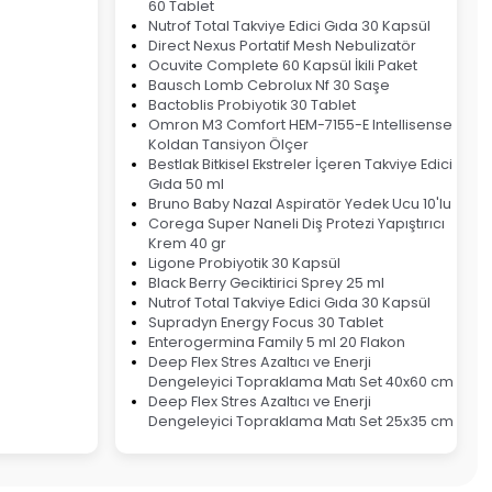
60 Tablet
Nutrof Total Takviye Edici Gıda 30 Kapsül
Direct Nexus Portatif Mesh Nebulizatör
Ocuvite Complete 60 Kapsül İkili Paket
Bausch Lomb Cebrolux Nf 30 Saşe
Bactoblis Probiyotik 30 Tablet
Omron M3 Comfort HEM-7155-E Intellisense
Koldan Tansiyon Ölçer
Bestlak Bitkisel Ekstreler İçeren Takviye Edici
Gıda 50 ml
Bruno Baby Nazal Aspiratör Yedek Ucu 10'lu
Corega Super Naneli Diş Protezi Yapıştırıcı
Krem 40 gr
Ligone Probiyotik 30 Kapsül
Black Berry Geciktirici Sprey 25 ml
Nutrof Total Takviye Edici Gıda 30 Kapsül
Supradyn Energy Focus 30 Tablet
Enterogermina Family 5 ml 20 Flakon
Deep Flex Stres Azaltıcı ve Enerji
Dengeleyici Topraklama Matı Set 40x60 cm
Deep Flex Stres Azaltıcı ve Enerji
Dengeleyici Topraklama Matı Set 25x35 cm