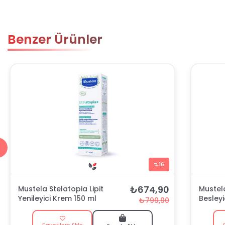
Benzer Ürünler
%16
₺674,90
Mustela Stelatopia Lipit
Mustel
Yenileyici Krem 150 ml
Besleyi
₺799,90
26
Favorilere Ekle