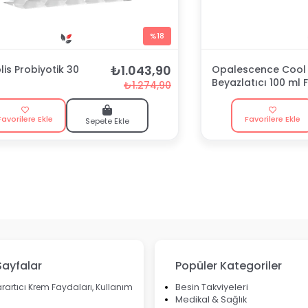
%18
₺1.043,90
is Probiyotik 30
Opalescence Cool 
Beyazlatıcı 100 ml F
₺1.274,90
Macunu
Favorilere Ekle
Favorilere Ekle
Sepete Ekle
Sayfalar
Popüler Kategoriler
rartıcı Krem Faydaları, Kullanım
Besin Takviyeleri
Medikal & Sağlık