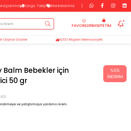
Araçlarımız
Kargo Takip
Markalarımız
0
FAVORİLERİM
SEPETIM
i Orijinal Ürünler
%100 Müşteri Memnuniyeti
 Balm Bebekler için
%
55
İNDIRIM
ci 50 gr
4831
lendirmeye ve yatıştırmaya yardımcı krem.