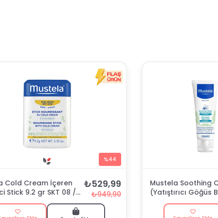
%44
₺529,99
a Cold Cream İçeren
Mustela Soothing 
ci Stick 9.2 gr SKT 08 /
(Yatıştırıcı Göğüs 
₺949,90
ml
Favorilere Ekle
Favorilere Ekle