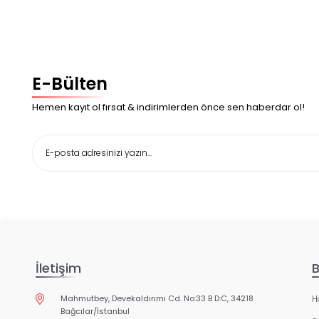
E-Bülten
Hemen kayıt ol fırsat & indirimlerden önce sen haberdar ol!
İletişim
B
Mahmutbey, Devekaldırımı Cd. No:33 B D:C, 34218
H
Bağcılar/İstanbul