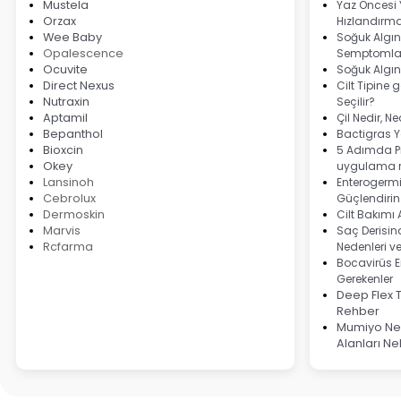
Mustela
Yaz Öncesi
Orzax
Hızlandırma
Wee Baby
Soğuk Algınl
Opalescence
Semptomlar
Ocuvite
Soğuk Algın
Direct Nexus
Cilt Tipine 
Nutraxin
Seçilir?
Aptamil
Çil Nedir, N
Bepanthol
Bactigras Ya
Bioxcin
5 Adımda Pi
Okey
uygulama r
Lansinoh
Enterogermi
Cebrolux
Güçlendirin
Dermoskin
Cilt Bakımı
Marvis
Saç Derisind
Rcfarma
Nedenleri v
Bocavirüs E
Gerekenler
Deep Flex 
Rehber
Mumiyo Ned
Alanları Ne