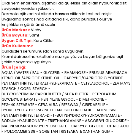
Cildi nemlendirirken, aşamalı dolgu etkisi için cildin hyalüronik asit
seviyesini yeniden yükseltir.
Dermotolojik kontrol altında hassas ciltlerde test edilmiştir.
Uygulama sonrasında cilt daha sıkı, daha pürüzsüz olur ve
kırışıklıkların görünümü azalır.
Ürün Markası:
Vichy
Ürün Boyutu:
50ml
Uygun Cilt Tipi:
Kuru Ciltler
Ürün Kullanımı:
Gündüzleri serumunuzdan sonra uygulayın.
Kremi dairesel hareketlerle nazikçe yüz ve boyun bölgenize eşit
şekilde yayarak uygulayın.
Ürün İçeriği:
AQUA / WATER / EAU - GLYCERIN - RHAMNOSE - PRUNUS ARMENIACA
KERNEL OIL /APRICOT KERNEL OIL - CAPRYLIC/CAPRIC TRIGLYCERIDE -
PENTAERYTHRITYL TETRAETHYLHEXANOATE - CETYLALCOHOL - ZEA MAYS
STARCH / CORN STARCH -
BUTYROSPERMUM PARKII BUTTER / SHEA BUTTER - PETROLATUM
GLYCERYL STEARATE - PENTYLENE GLYCOL - DIMETHICONE -
PEG-40 STEARATE - CERA ALBA / BEESWAX / CIREDABEILLE -
HYDROXYETHYLPIPERAZINE ETHANE SULFONIC ACID - ADENOSINE -
PENTAERYTHRITYL TETRA-DI-T-BUTYLHYDROXYHYDROCINNAMATE -
SODIUM HYALURONATE - TRIETHANOLAMINE - ASCORBYL GLUCOSIDE -
MAGNESIUMASCORBYL PHOSPHATE - CAPRYLYL GLYCOL - CITRIC ACID
- POLOXAMER 338 - SORBITAN TRISTEARATE XANTHAN GUM -