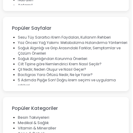
Aptamil
Bepanthol
Bioxcin
Okey
Lansinoh
Popüler Sayfalar
Cebrolux
Dermoskin
Sesu Tüy Sarartıcı Krem Faydaları, Kullanım Rehberi
Marvis
Yaz Öncesi Yağ Yakımı: Metabolizma Hızlandırma Yöntemleri
Rcfarma
Soğuk Algınlığı ve Grip Arasındaki Farklar, Semptomlar ve
Çözüm Önerileri
Soğuk Algınlığından Korunma Önerileri
Cilt Tipine göre Nemlendirici Krem Nasıl Seçilir?
Çil Nedir, Neden Oluşur ve Nasıl Geçer?
Bactigras Yara Örtüsü Nedir, Ne İşe Yarar?
5 Adımda Pişiğe Son! Doğru krem seçimi ve uygulama
rehberi
Enterogermina Family ile Bağırsak Sağlığınızı Güçlendirin
Cilt Bakımı Aşamaları ve Detaylı Rehber
Saç Derisinde Kepek ve Egzama: Belirtileri, Nedenleri ve
Çözüm Yolları
Popüler Kategoriler
Bocavirüs Enfeksiyonu Hakkında Bilmeniz Gerekenler
Deep Flex Topraklama Matı Nedir? Detaylı Rehber
Besin Takviyeleri
Mumiyo Nedir? Faydaları ve Kullanım Alanları Nelerdir?
Medikal & Sağlık
Vitamin & Mineraller