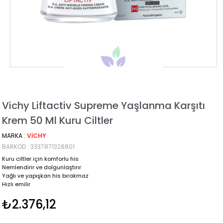
Vichy Liftactiv Supreme Yaşlanma Karşıtı
Krem 50 Ml Kuru Ciltler
MARKA
:
VICHY
BARKOD
:
3337871328801
Kuru ciltler için komforlu his
Nemlendirir ve dolgunlaştırır
Yağlı ve yapışkan his bırakmaz
Hızlı emilir
₺2.376,12