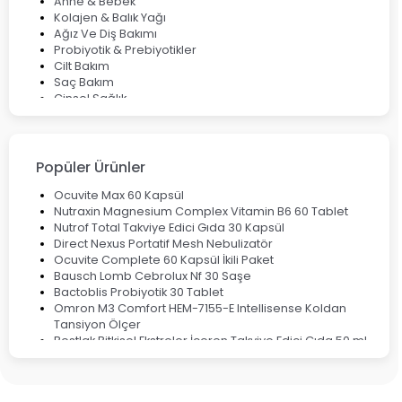
Anne & Bebek
Kolajen & Balık Yağı
Ağız Ve Diş Bakımı
Probiyotik & Prebiyotikler
Cilt Bakım
Saç Bakım
Cinsel Sağlık
Fırsat Ürünleri
Ateş Ölçerler & Tansiyon Aletleri
Çocuklar için Takviye Gıdalar
Popüler Ürünler
Ocuvite Max 60 Kapsül
Nutraxin Magnesium Complex Vitamin B6 60 Tablet
Nutrof Total Takviye Edici Gıda 30 Kapsül
Direct Nexus Portatif Mesh Nebulizatör
Ocuvite Complete 60 Kapsül İkili Paket
Bausch Lomb Cebrolux Nf 30 Saşe
Bactoblis Probiyotik 30 Tablet
Omron M3 Comfort HEM-7155-E Intellisense Koldan
Tansiyon Ölçer
Bestlak Bitkisel Ekstreler İçeren Takviye Edici Gıda 50 ml
Bruno Baby Nazal Aspiratör Yedek Ucu 10'lu
Corega Super Naneli Diş Protezi Yapıştırıcı Krem 40 gr
Ligone Probiyotik 30 Kapsül