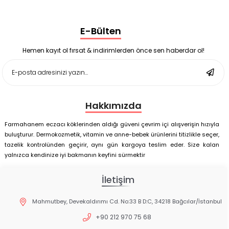
Black Berry Geciktirici Sprey 25 ml
Nutrof Total Takviye Edici Gıda 30 Kapsül
Supradyn Energy Focus 30 Tablet
E-Bülten
Enterogermina Family 5 ml 20 Flakon
Deep Flex Stres Azaltıcı ve Enerji Dengeleyici Topraklama
Matı Set 40x60 cm
Hemen kayıt ol fırsat & indirimlerden önce sen haberdar ol!
Deep Flex Stres Azaltıcı ve Enerji Dengeleyici Topraklama
Matı Set 25x35 cm
Hakkımızda
Farmahanem eczacı köklerinden aldığı güveni çevrim içi alışverişin hızıyla
buluşturur. Dermokozmetik, vitamin ve anne-bebek ürünlerini titizlikle seçer,
tazelik kontrolünden geçirir, aynı gün kargoya teslim eder. Size kalan
yalnızca kendinize iyi bakmanın keyfini sürmektir
İletişim
Mahmutbey, Devekaldırımı Cd. No:33 B D:C, 34218 Bağcılar/İstanbul
+90 212 970 75 68