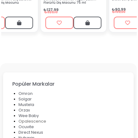
Florürlü Diş Macunu 75 ml
₺90,99
₺127,99
₺199,90
₺323,13
Popüler Markalar
Omron
Solgar
Mustela
Orzax
Wee Baby
Opalescence
Ocuvite
Direct Nexus
Nutraxin