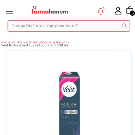
0
0
Anasayfa
>
Kişisel Bakım
>
Ağda & Epilasyon
>
Veet Professional Tüy Dökücü Krem 200 ml