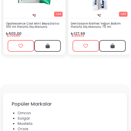
%34
%60
t Beyazlatıcı
Dentasave Klorhex Yoğun Bakım
Black Berry Bitkisel Sp
acunu
Florürlü Diş Macunu 75 ml
₺90,99
₺127,99
₺199,90
₺323,13
Popüler Markalar
Omron
Solgar
Mustela
Orzax