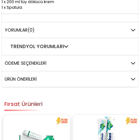
1 x 200 ml tüy dökücü krem
1 x Spatula
YORUMLAR
(0)
TRENDYOL YORUMLARI
ÖDEME SEÇENEKLERI
ÜRÜN ÖNERILERI
Fırsat Ürünleri