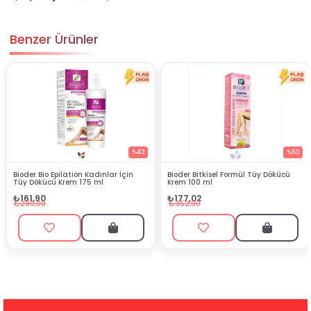
Benzer Ürünler
%42
%50
ion Kadınlar İçin
Bioder Bitkisel Formül Tüy Dökücü
Veet Men Duşta Er
 175 ml
Krem 100 ml
Dökücü Krem 150
₺177,02
₺373,99
₺352,90
₺694,90