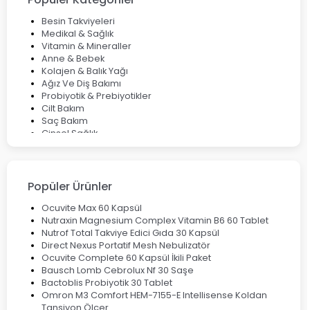
Bocavirüs Enfeksiyonu Hakkında Bilmeniz Gerekenler
Deep Flex Topraklama Matı Nedir? Detaylı Rehber
Besin Takviyeleri
Mumiyo Nedir? Faydaları ve Kullanım Alanları Nelerdir?
Medikal & Sağlık
Vitamin & Mineraller
Anne & Bebek
Kolajen & Balık Yağı
Ağız Ve Diş Bakımı
Probiyotik & Prebiyotikler
Cilt Bakım
Saç Bakım
Cinsel Sağlık
Fırsat Ürünleri
Ateş Ölçerler & Tansiyon Aletleri
Çocuklar için Takviye Gıdalar
Popüler Ürünler
Ocuvite Max 60 Kapsül
Nutraxin Magnesium Complex Vitamin B6 60 Tablet
Nutrof Total Takviye Edici Gıda 30 Kapsül
Direct Nexus Portatif Mesh Nebulizatör
Ocuvite Complete 60 Kapsül İkili Paket
Bausch Lomb Cebrolux Nf 30 Saşe
Bactoblis Probiyotik 30 Tablet
Omron M3 Comfort HEM-7155-E Intellisense Koldan
Tansiyon Ölçer