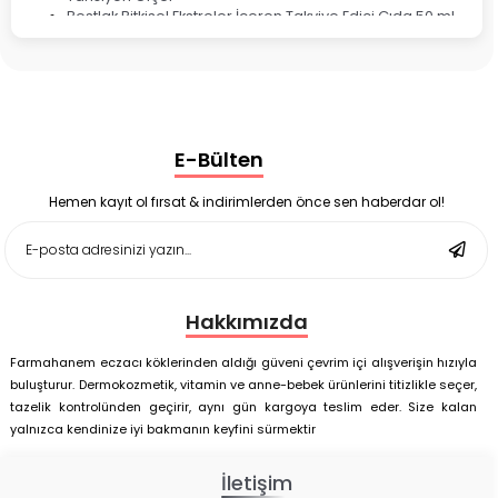
Bestlak Bitkisel Ekstreler İçeren Takviye Edici Gıda 50 ml
Bruno Baby Nazal Aspiratör Yedek Ucu 10'lu
Corega Super Naneli Diş Protezi Yapıştırıcı Krem 40 gr
Ligone Probiyotik 30 Kapsül
Black Berry Geciktirici Sprey 25 ml
Nutrof Total Takviye Edici Gıda 30 Kapsül
Supradyn Energy Focus 30 Tablet
E-Bülten
Enterogermina Family 5 ml 20 Flakon
Deep Flex Stres Azaltıcı ve Enerji Dengeleyici Topraklama
Matı Set 40x60 cm
Hemen kayıt ol fırsat & indirimlerden önce sen haberdar ol!
Deep Flex Stres Azaltıcı ve Enerji Dengeleyici Topraklama
Matı Set 25x35 cm
Hakkımızda
Farmahanem eczacı köklerinden aldığı güveni çevrim içi alışverişin hızıyla
buluşturur. Dermokozmetik, vitamin ve anne-bebek ürünlerini titizlikle seçer,
tazelik kontrolünden geçirir, aynı gün kargoya teslim eder. Size kalan
yalnızca kendinize iyi bakmanın keyfini sürmektir
İletişim