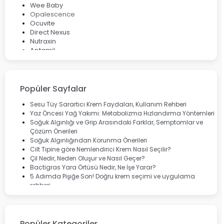
Wee Baby
Opalescence
Ocuvite
Direct Nexus
Nutraxin
Aptamil
Bepanthol
Bioxcin
Okey
Lansinoh
Popüler Sayfalar
Cebrolux
Dermoskin
Sesu Tüy Sarartıcı Krem Faydaları, Kullanım Rehberi
Marvis
Yaz Öncesi Yağ Yakımı: Metabolizma Hızlandırma Yöntemleri
Rcfarma
Soğuk Algınlığı ve Grip Arasındaki Farklar, Semptomlar ve
Çözüm Önerileri
Soğuk Algınlığından Korunma Önerileri
Cilt Tipine göre Nemlendirici Krem Nasıl Seçilir?
Çil Nedir, Neden Oluşur ve Nasıl Geçer?
Bactigras Yara Örtüsü Nedir, Ne İşe Yarar?
5 Adımda Pişiğe Son! Doğru krem seçimi ve uygulama
rehberi
Enterogermina Family ile Bağırsak Sağlığınızı Güçlendirin
Cilt Bakımı Aşamaları ve Detaylı Rehber
Saç Derisinde Kepek ve Egzama: Belirtileri, Nedenleri ve
Çözüm Yolları
Popüler Kategoriler