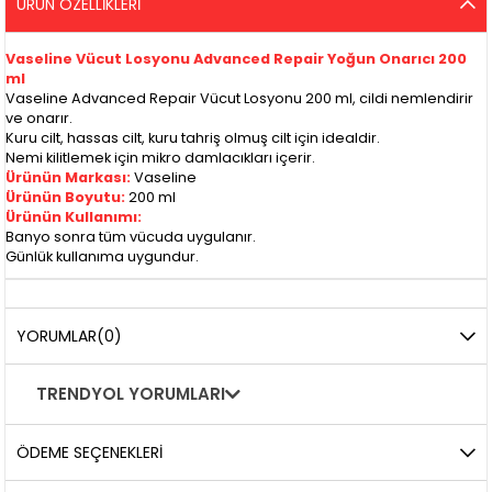
ÜRÜN ÖZELLIKLERI
Vaseline Vücut Losyonu Advanced Repair Yoğun Onarıcı 200
ml
Vaseline Advanced Repair Vücut Losyonu 200 ml, cildi nemlendirir
ve onarır.
Kuru cilt, hassas cilt, kuru tahriş olmuş cilt için idealdir.
Nemi kilitlemek için mikro damlacıkları içerir.
Ürünün Markası:
Vaseline
Ürünün Boyutu:
200 ml
Ürünün Kullanımı:
Banyo sonra tüm vücuda uygulanır.
Günlük kullanıma uygundur.
YORUMLAR
(0)
TRENDYOL YORUMLARI
ÖDEME SEÇENEKLERI