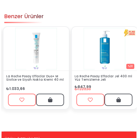
Benzer Ürünler
%31
 Effaclar Duo+ M
La Roche Posay Effaclar Jel 400 ml
Nivea Kiraz Du
ah Nokta Kremi 40 ml
Yüz Temizleme Jeli
gr
₺847,99
₺99,99
₺1.229,90
₺359,95