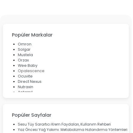
Popüler Markalar
Omron
Solgar
Mustela
Orzax
Wee Baby
Opalescence
Ocuvite
Direct Nexus
Nutraxin
Aptamil
Bepanthol
Bioxcin
Okey
Lansinoh
Popüler Sayfalar
Cebrolux
Dermoskin
Sesu Tüy Sarartıcı Krem Faydaları, Kullanım Rehberi
Marvis
Yaz Öncesi Yağ Yakımı: Metabolizma Hızlandırma Yöntemleri