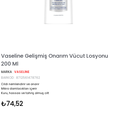
Vaseline Gelişmiş Onarım Vücut Losyonu
200 Ml
MARKA
:
VASELINE
BARKOD
:
8712561478762
Cildi nemlendirir ve onarır
Mikro damlacıkları içerir
Kuru, hassas ve tahriş olmuş cilt
₺74,52