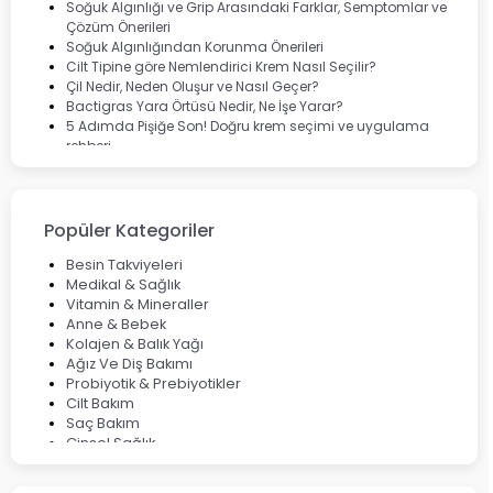
Rcfarma
Soğuk Algınlığı ve Grip Arasındaki Farklar, Semptomlar ve
Çözüm Önerileri
Soğuk Algınlığından Korunma Önerileri
Cilt Tipine göre Nemlendirici Krem Nasıl Seçilir?
Çil Nedir, Neden Oluşur ve Nasıl Geçer?
Bactigras Yara Örtüsü Nedir, Ne İşe Yarar?
5 Adımda Pişiğe Son! Doğru krem seçimi ve uygulama
rehberi
Enterogermina Family ile Bağırsak Sağlığınızı Güçlendirin
Cilt Bakımı Aşamaları ve Detaylı Rehber
Saç Derisinde Kepek ve Egzama: Belirtileri, Nedenleri ve
Çözüm Yolları
Popüler Kategoriler
Bocavirüs Enfeksiyonu Hakkında Bilmeniz Gerekenler
Deep Flex Topraklama Matı Nedir? Detaylı Rehber
Besin Takviyeleri
Mumiyo Nedir? Faydaları ve Kullanım Alanları Nelerdir?
Medikal & Sağlık
Vitamin & Mineraller
Anne & Bebek
Kolajen & Balık Yağı
Ağız Ve Diş Bakımı
Probiyotik & Prebiyotikler
Cilt Bakım
Saç Bakım
Cinsel Sağlık
Fırsat Ürünleri
Ateş Ölçerler & Tansiyon Aletleri