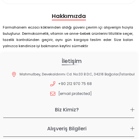
Hakkımızda
Farmahanem eczacı köklerinden aldığı güveni çevrim içi alışverişin hızıyla
buluşturur. Dermokozmetik, vitamin ve anne-bebek ürünlerini titizlikle seçer,
tazelik kontrolünden geçirir, aynı gün kargoya teslim eder. Size kalan
yalnızca kendinize iyi bakmanın keyfini sürmektir
İletişim
Mahmutbey, Devekaldırımı Cd. No:33 B D:C, 34218 Bağcılar/İstanbul
+90 212 970 75 68
[email protected]
Biz Kimiz?
Alışveriş Bilgileri