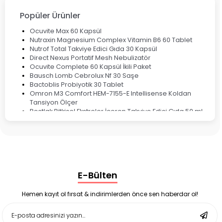
Çocuklar için Takviye Gıdalar
Popüler Ürünler
Ocuvite Max 60 Kapsül
Nutraxin Magnesium Complex Vitamin B6 60 Tablet
Nutrof Total Takviye Edici Gıda 30 Kapsül
Direct Nexus Portatif Mesh Nebulizatör
Ocuvite Complete 60 Kapsül İkili Paket
Bausch Lomb Cebrolux Nf 30 Saşe
Bactoblis Probiyotik 30 Tablet
Omron M3 Comfort HEM-7155-E Intellisense Koldan
Tansiyon Ölçer
Bestlak Bitkisel Ekstreler İçeren Takviye Edici Gıda 50 ml
Bruno Baby Nazal Aspiratör Yedek Ucu 10'lu
Corega Super Naneli Diş Protezi Yapıştırıcı Krem 40 gr
Ligone Probiyotik 30 Kapsül
Black Berry Geciktirici Sprey 25 ml
Nutrof Total Takviye Edici Gıda 30 Kapsül
Supradyn Energy Focus 30 Tablet
E-Bülten
Enterogermina Family 5 ml 20 Flakon
Deep Flex Stres Azaltıcı ve Enerji Dengeleyici Topraklama
Matı Set 40x60 cm
Hemen kayıt ol fırsat & indirimlerden önce sen haberdar ol!
Deep Flex Stres Azaltıcı ve Enerji Dengeleyici Topraklama
Matı Set 25x35 cm