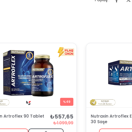
%49
₺557,65
n Artroflex 90 Tablet
Nutraxin Artroflex
30 Saşe
₺1.099,99