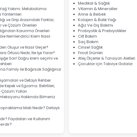
Medikal & Sağlık
 Yağ Yakımı: Metabolizma
Vitamin & Mineraller
 Yöntemleri
Anne & Bebek
ığı ve Grip Arasındaki Farklar,
Kolajen & Balık Yağı
 ve Çözüm Önerileri
Ağız Ve Diş Bakımı
lığından Korunma Önerileri
Probiyotik & Prebiyotikler
göre Nemlendirici Krem Nasıl
Cilt Bakım
Saç Bakım
eden Oluşur ve Nasıl Geçer?
Cinsel Sağlık
ra Örtüsü Nedir, Ne İşe Yarar?
Fırsat Ürünleri
şiğe Son! Doğru krem seçimi ve
Ateş Ölçerler & Tansiyon Aletleri
ehberi
Çocuklar için Takviye Gıdalar
na Family ile Bağırsak Sağlığınızı
 Aşamaları ve Detaylı Rehber
e Kepek ve Egzama: Belirtileri,
e Çözüm Yolları
nfeksiyonu Hakkında Bilmeniz
Topraklama Matı Nedir? Detaylı
ir? Faydaları ve Kullanım
lerdir?