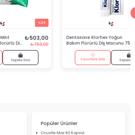
%34
₺503,00
Mint
Dentasave Klorhex Yoğun
lorürlü Diş
Bakım Florürlü Diş Macunu 75
₺759,00
ml
Favorilere Ekle
Sepete Ekle
Sepete E
Popüler Ürünler
Ocuvite Max 60 Kapsül