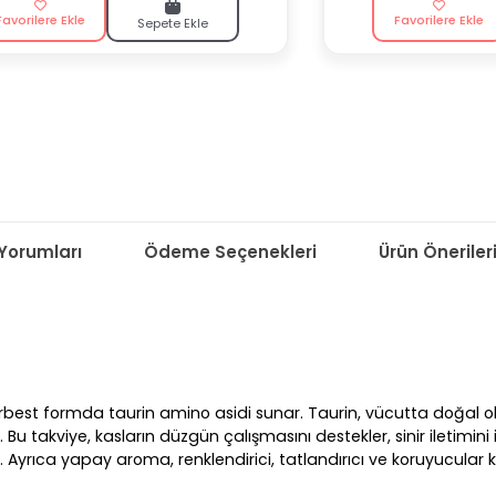
Favorilere Ekle
Favorilere Ekle
Sepete Ekle
Yorumları
Ödeme Seçenekleri
Ürün Öneriler
est formda taurin amino asidi sunar. Taurin, vücutta doğal olara
akviye, kasların düzgün çalışmasını destekler, sinir iletimini iyileş
 Ayrıca yapay aroma, renklendirici, tatlandırıcı ve koruyucular k