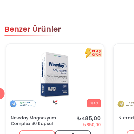
Benzer Ürünler
%43
₺485,00
Newday Magnezyum
Nutraxi
Complex 60 Kapsül
₺850,00