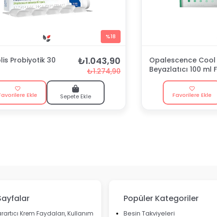
%18
₺1.043,90
is Probiyotik 30
Opalescence Cool 
Beyazlatıcı 100 ml F
₺1.274,90
Macunu
Favorilere Ekle
Favorilere Ekle
Sepete Ekle
Sayfalar
Popüler Kategoriler
rartıcı Krem Faydaları, Kullanım
Besin Takviyeleri