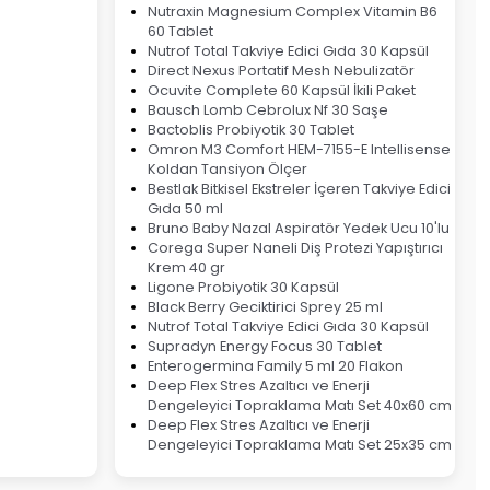
Nutraxin Magnesium Complex Vitamin B6
60 Tablet
Nutrof Total Takviye Edici Gıda 30 Kapsül
Direct Nexus Portatif Mesh Nebulizatör
Ocuvite Complete 60 Kapsül İkili Paket
Bausch Lomb Cebrolux Nf 30 Saşe
Bactoblis Probiyotik 30 Tablet
Omron M3 Comfort HEM-7155-E Intellisense
Koldan Tansiyon Ölçer
Bestlak Bitkisel Ekstreler İçeren Takviye Edici
Gıda 50 ml
Bruno Baby Nazal Aspiratör Yedek Ucu 10'lu
Corega Super Naneli Diş Protezi Yapıştırıcı
Krem 40 gr
Ligone Probiyotik 30 Kapsül
Black Berry Geciktirici Sprey 25 ml
Nutrof Total Takviye Edici Gıda 30 Kapsül
Supradyn Energy Focus 30 Tablet
Enterogermina Family 5 ml 20 Flakon
Deep Flex Stres Azaltıcı ve Enerji
Dengeleyici Topraklama Matı Set 40x60 cm
Deep Flex Stres Azaltıcı ve Enerji
Dengeleyici Topraklama Matı Set 25x35 cm