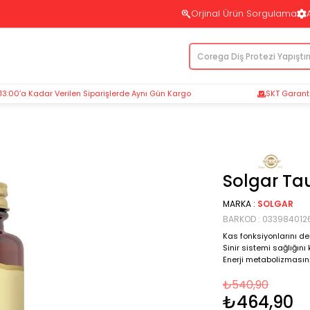
Orjinal Ürün Sorgulama
 13:00’a Kadar Verilen Siparişlerde Aynı Gün Kargo
SKT Garantil
Solgar Ta
MARKA
:
SOLGAR
BARKOD
:
033984012
Kas fonksiyonlarını de
Sinir sistemi sağlığını 
Enerji metabolizmasını i
₺540,90
₺464,90