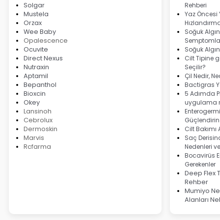
Solgar
Rehberi
Mustela
Yaz Öncesi
Orzax
Hızlandırma
Wee Baby
Soğuk Algınl
Opalescence
Semptomlar
Ocuvite
Soğuk Algın
Direct Nexus
Cilt Tipine 
Nutraxin
Seçilir?
Aptamil
Çil Nedir, N
Bepanthol
Bactigras Ya
Bioxcin
5 Adımda Pi
Okey
uygulama r
Lansinoh
Enterogermi
Cebrolux
Güçlendirin
Dermoskin
Cilt Bakımı
Marvis
Saç Derisind
Rcfarma
Nedenleri v
Bocavirüs E
Gerekenler
Deep Flex 
Rehber
Mumiyo Ned
Alanları Ne