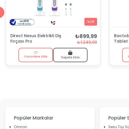
%28
₺899,99
Direct Nexus Elektrikli Diş
Bactobl
Fırçası Pro
Tablet
₺1.249,90
Favorilere Ekle
Sepete Ekle
Popüler Markalar
Popüler 
Omron
Sesu Tüy Sa