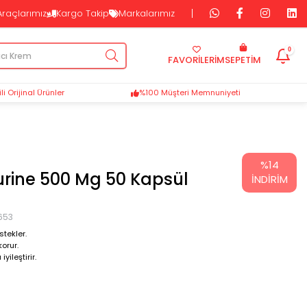
Araçlarımız
Kargo Takip
Markalarımız
0
FAVORİLERİM
SEPETIM
i Orijinal Ürünler
%100 Müşteri Memnuniyeti
%
14
urine 500 Mg 50 Kapsül
İNDIRIM
653
stekler.
korur.
yileştirir.