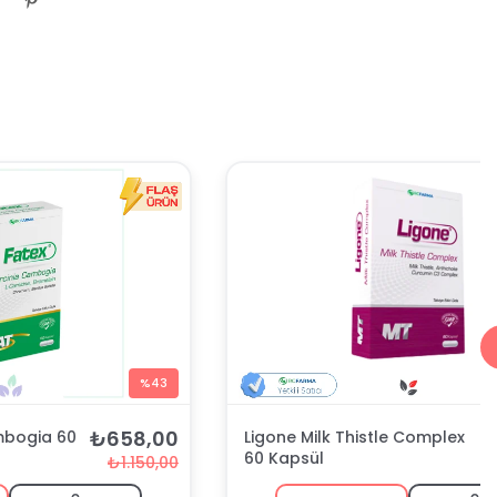
%43
₺658,00
mbogia 60
Ligone Milk Thistle Complex
60 Kapsül
₺1.150,00