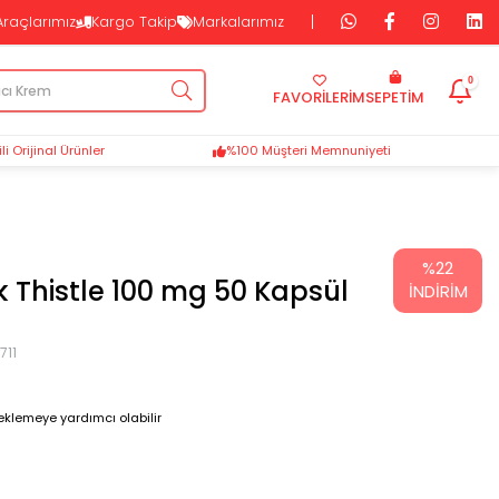
Araçlarımız
Kargo Takip
Markalarımız
0
FAVORİLERİM
SEPETIM
i Orijinal Ürünler
%100 Müşteri Memnuniyeti
%
22
k Thistle 100 mg 50 Kapsül
İNDIRIM
711
eklemeye yardımcı olabilir