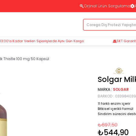
Orjinal Ürün Sorgulama
 13:00’a Kadar Verilen Siparişlerde Aynı Gün Kargo
SKT Garantil
lk Thistle 100 mg 50 Kapsül
Solgar Mil
MARKA
:
SOLGAR
BARKOD
:
033984039
11 farklı enzim içerir
Bitkisel içerikli formül
Sindirim sürecini dest
₺697,50
₺544,90