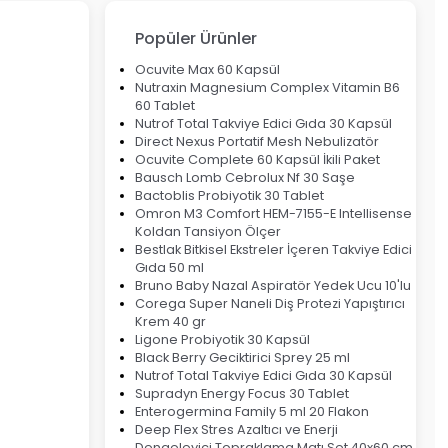
Popüler Ürünler
Ocuvite Max 60 Kapsül
Nutraxin Magnesium Complex Vitamin B6
60 Tablet
Nutrof Total Takviye Edici Gıda 30 Kapsül
Direct Nexus Portatif Mesh Nebulizatör
Ocuvite Complete 60 Kapsül İkili Paket
Bausch Lomb Cebrolux Nf 30 Saşe
Bactoblis Probiyotik 30 Tablet
Omron M3 Comfort HEM-7155-E Intellisense
Koldan Tansiyon Ölçer
Bestlak Bitkisel Ekstreler İçeren Takviye Edici
Gıda 50 ml
Bruno Baby Nazal Aspiratör Yedek Ucu 10'lu
Corega Super Naneli Diş Protezi Yapıştırıcı
Krem 40 gr
Ligone Probiyotik 30 Kapsül
Black Berry Geciktirici Sprey 25 ml
Nutrof Total Takviye Edici Gıda 30 Kapsül
Supradyn Energy Focus 30 Tablet
Enterogermina Family 5 ml 20 Flakon
Deep Flex Stres Azaltıcı ve Enerji
Dengeleyici Topraklama Matı Set 40x60 cm