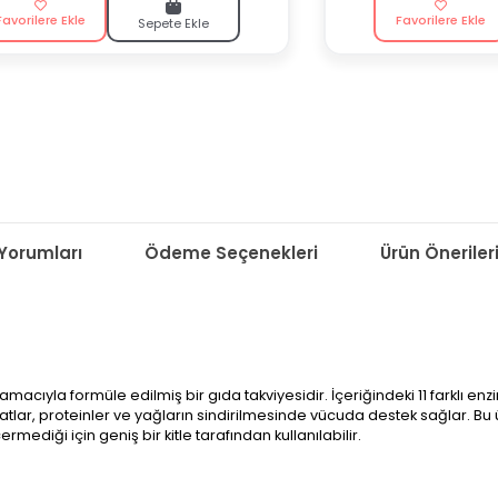
Favorilere Ekle
Favorilere Ekle
Sepete Ekle
Yorumları
Ödeme Seçenekleri
Ürün Öneriler
ıyla formüle edilmiş bir gıda takviyesidir. İçeriğindeki 11 farklı enz
dratlar, proteinler ve yağların sindirilmesinde vücuda destek sağlar. Bu ür
mediği için geniş bir kitle tarafından kullanılabilir.