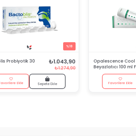
%18
₺1.043,90
is Probiyotik 30
Opalescence Cool 
Beyazlatıcı 100 ml F
₺1.274,90
Macunu
Favorilere Ekle
Favorilere Ekle
Sepete Ekle