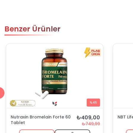
Benzer Ürünler
%45
₺409,00
Nutraxin Bromelain Forte 60
NBT Lif
Tablet
₺749,99