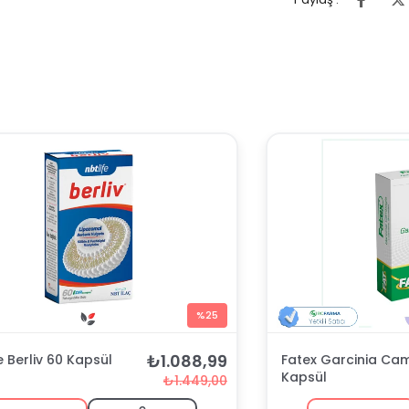
%25
₺1.088,99
e Berliv 60 Kapsül
Fatex Garcinia Ca
Kapsül
₺1.449,00