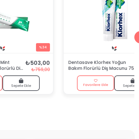
%34
₺503,00
Mint
Dentasave Klorhex Yoğun
lorürlü Diş
Bakım Florürlü Diş Macunu 75
₺759,00
ml
Favorilere Ekle
Sepete Ekle
Sepete E