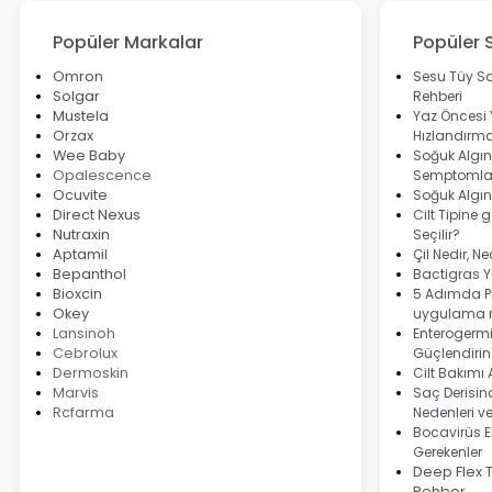
Popüler Markalar
Popüler 
Omron
Sesu Tüy Sa
Solgar
Rehberi
Mustela
Yaz Öncesi
Orzax
Hızlandırma
Wee Baby
Soğuk Algınl
Opalescence
Semptomlar
Ocuvite
Soğuk Algın
Direct Nexus
Cilt Tipine 
Nutraxin
Seçilir?
Aptamil
Çil Nedir, N
Bepanthol
Bactigras Ya
Bioxcin
5 Adımda Pi
Okey
uygulama r
Lansinoh
Enterogermi
Cebrolux
Güçlendirin
Dermoskin
Cilt Bakımı
Marvis
Saç Derisind
Rcfarma
Nedenleri v
Bocavirüs E
Gerekenler
Deep Flex 
Rehber