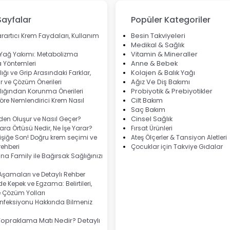
Sayfalar
Popüler Kategoriler
rartıcı Krem Faydaları, Kullanım
Besin Takviyeleri
Medikal & Sağlık
 Yağ Yakımı: Metabolizma
Vitamin & Mineraller
 Yöntemleri
Anne & Bebek
ığı ve Grip Arasındaki Farklar,
Kolajen & Balık Yağı
 ve Çözüm Önerileri
Ağız Ve Diş Bakımı
lığından Korunma Önerileri
Probiyotik & Prebiyotikler
göre Nemlendirici Krem Nasıl
Cilt Bakım
Saç Bakım
eden Oluşur ve Nasıl Geçer?
Cinsel Sağlık
ra Örtüsü Nedir, Ne İşe Yarar?
Fırsat Ürünleri
şiğe Son! Doğru krem seçimi ve
Ateş Ölçerler & Tansiyon Aletleri
ehberi
Çocuklar için Takviye Gıdalar
na Family ile Bağırsak Sağlığınızı
 Aşamaları ve Detaylı Rehber
e Kepek ve Egzama: Belirtileri,
e Çözüm Yolları
nfeksiyonu Hakkında Bilmeniz
Topraklama Matı Nedir? Detaylı