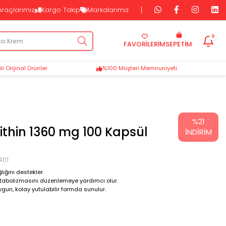
Araçlarımız
Kargo Takip
Markalarımız
0
FAVORİLERİM
SEPETIM
i Orijinal Ürünler
%100 Müşteri Memnuniyeti
%
21
ithin 1360 mg 100 Kapsül
İNDIRIM
401
ığını destekler.
etabolizmasını düzenlemeye yardımcı olur.
ygun, kolay yutulabilir formda sunulur.