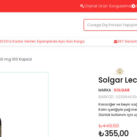
Orjinal Ürün Sorgulama
 13:00’a Kadar Verilen Siparişlerde Aynı Gün Kargo
SKT Garantil
360 mg 100 Kapsül
Solgar Lec
MARKA
:
SOLGAR
BARKOD
:
033984015
Karaciğer ve beyin sağl
Kolin içeriğiyle yağ m
Günlük kullanım için u
₺449,50
₺355,00