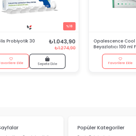
%18
₺1.043,90
is Probiyotik 30
Opalescence Cool 
Beyazlatıcı 100 ml F
₺1.274,90
Macunu
Favorilere Ekle
Favorilere Ekle
Sepete Ekle
Sayfalar
Popüler Kategoriler