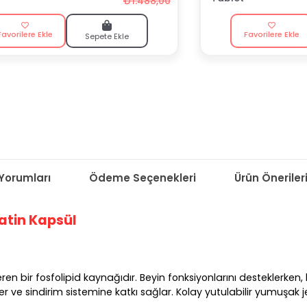
₺1.488,00
Favorilere Ekle
Favorilere Ekle
Sepete Ekle
Yorumları
Ödeme Seçenekleri
Ürün Öneriler
atin Kapsül
eren bir fosfolipid kaynağıdır. Beyin fonksiyonlarını desteklerke
 ve sindirim sistemine katkı sağlar. Kolay yutulabilir yumuşak je