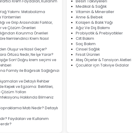
rartıcı Krem Faydaları, Kullanım
Besin Takviyeleri
Medikal & Sağlık
 Yağ Yakımı: Metabolizma
Vitamin & Mineraller
 Yöntemleri
Anne & Bebek
ığı ve Grip Arasındaki Farklar,
Kolajen & Balık Yağı
 ve Çözüm Önerileri
Ağız Ve Diş Bakımı
lığından Korunma Önerileri
Probiyotik & Prebiyotikler
göre Nemlendirici Krem Nasıl
Cilt Bakım
Saç Bakım
eden Oluşur ve Nasıl Geçer?
Cinsel Sağlık
ra Örtüsü Nedir, Ne İşe Yarar?
Fırsat Ürünleri
şiğe Son! Doğru krem seçimi ve
Ateş Ölçerler & Tansiyon Aletleri
ehberi
Çocuklar için Takviye Gıdalar
na Family ile Bağırsak Sağlığınızı
 Aşamaları ve Detaylı Rehber
e Kepek ve Egzama: Belirtileri,
e Çözüm Yolları
nfeksiyonu Hakkında Bilmeniz
Topraklama Matı Nedir? Detaylı
ir? Faydaları ve Kullanım
lerdir?