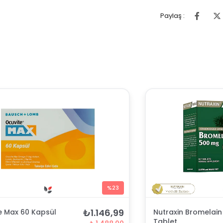
Paylaş :
%23
₺1.146,99
e Max 60 Kapsül
Nutraxin Bromelai
Tablet