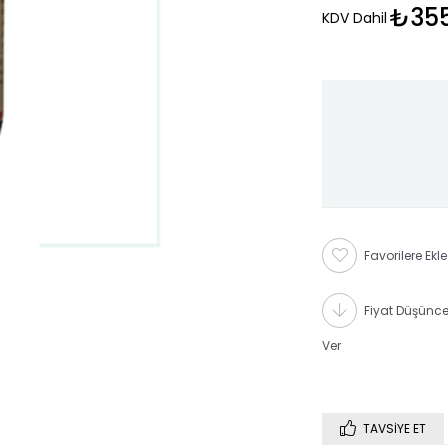
₺355
KDV Dahil
Favorilere Ekle
Fiyat Düşünc
Ver
TAVSIYE ET