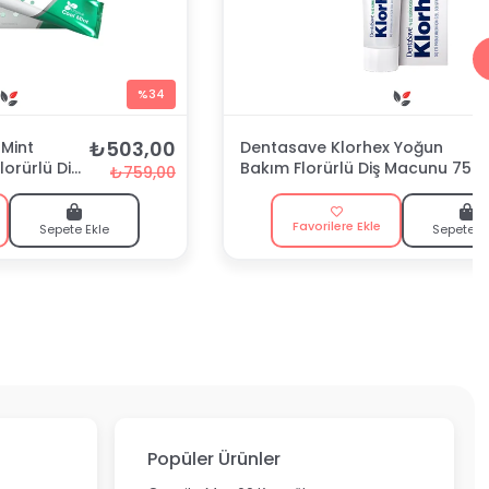
%34
₺503,00
Mint
Dentasave Klorhex Yoğun
lorürlü Diş
Bakım Florürlü Diş Macunu 75
₺759,00
ml
Favorilere Ekle
Sepete Ekle
Sepete E
Popüler Ürünler