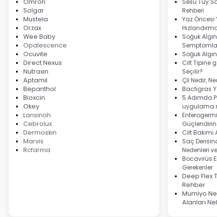
Omron
Sesu Tüy Sa
Solgar
Rehberi
Mustela
Yaz Öncesi
Orzax
Hızlandırma
Wee Baby
Soğuk Algınl
Opalescence
Semptomlar
Ocuvite
Soğuk Algın
Direct Nexus
Cilt Tipine 
Nutraxin
Seçilir?
Aptamil
Çil Nedir, N
Bepanthol
Bactigras Ya
Bioxcin
5 Adımda Pi
Okey
uygulama r
Lansinoh
Enterogermi
Cebrolux
Güçlendirin
Dermoskin
Cilt Bakımı
Marvis
Saç Derisind
Rcfarma
Nedenleri v
Bocavirüs E
Gerekenler
Deep Flex 
Rehber
Mumiyo Ned
Alanları Ne