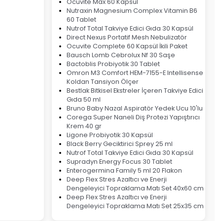
Ocuvite Max 60 Kapsül
Nutraxin Magnesium Complex Vitamin B6
60 Tablet
Nutrof Total Takviye Edici Gıda 30 Kapsül
Direct Nexus Portatif Mesh Nebulizatör
Ocuvite Complete 60 Kapsül İkili Paket
Bausch Lomb Cebrolux Nf 30 Saşe
Bactoblis Probiyotik 30 Tablet
Omron M3 Comfort HEM-7155-E Intellisense
Koldan Tansiyon Ölçer
Bestlak Bitkisel Ekstreler İçeren Takviye Edici
Gıda 50 ml
Bruno Baby Nazal Aspiratör Yedek Ucu 10'lu
Corega Super Naneli Diş Protezi Yapıştırıcı
Krem 40 gr
Ligone Probiyotik 30 Kapsül
Black Berry Geciktirici Sprey 25 ml
Nutrof Total Takviye Edici Gıda 30 Kapsül
Supradyn Energy Focus 30 Tablet
Enterogermina Family 5 ml 20 Flakon
Deep Flex Stres Azaltıcı ve Enerji
Dengeleyici Topraklama Matı Set 40x60 cm
Deep Flex Stres Azaltıcı ve Enerji
Dengeleyici Topraklama Matı Set 25x35 cm