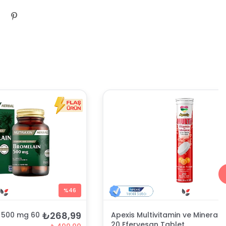
%46
₺268,99
n 500 mg 60
Apexis Multivitamin ve Mineral
20 Efervesan Tablet