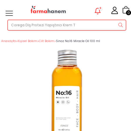
0
0
Anasayfa
>
Kişisel Bakım
>
Cilt Bakım
>
Sinoz No:16 Miracle Oil 100 ml