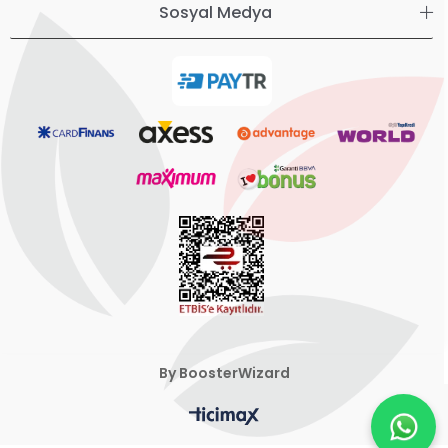
Sosyal Medya
By BoosterWizard