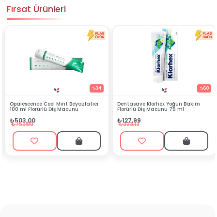
Fırsat Ürünleri
%34
%60
yazlatıcı
Dentasave Klorhex Yoğun Bakım
Black Berry Bitkisel Sprey 
u
Florürlü Diş Macunu 75 ml
₺90,99
₺127,99
₺199,90
₺323,13