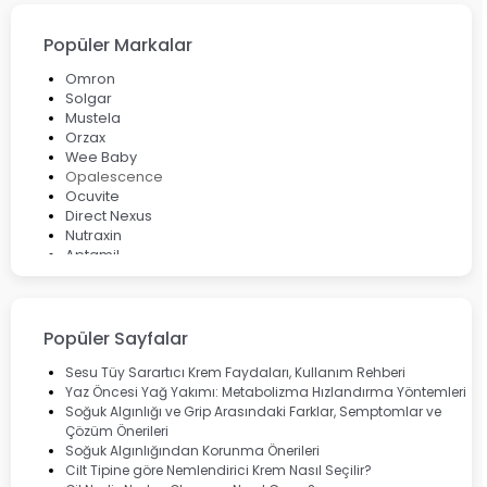
Popüler Markalar
Omron
Solgar
Mustela
Orzax
Wee Baby
Opalescence
Ocuvite
Direct Nexus
Nutraxin
Aptamil
Bepanthol
Bioxcin
Okey
Lansinoh
Popüler Sayfalar
Cebrolux
Dermoskin
Sesu Tüy Sarartıcı Krem Faydaları, Kullanım Rehberi
Marvis
Yaz Öncesi Yağ Yakımı: Metabolizma Hızlandırma Yöntemleri
Rcfarma
Soğuk Algınlığı ve Grip Arasındaki Farklar, Semptomlar ve
Çözüm Önerileri
Soğuk Algınlığından Korunma Önerileri
Cilt Tipine göre Nemlendirici Krem Nasıl Seçilir?