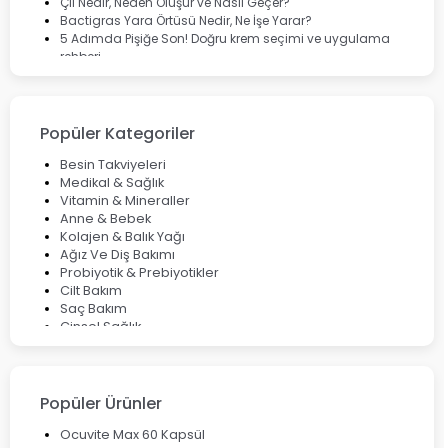
Çil Nedir, Neden Oluşur ve Nasıl Geçer?
Bactigras Yara Örtüsü Nedir, Ne İşe Yarar?
5 Adımda Pişiğe Son! Doğru krem seçimi ve uygulama
rehberi
Enterogermina Family ile Bağırsak Sağlığınızı Güçlendirin
Cilt Bakımı Aşamaları ve Detaylı Rehber
Saç Derisinde Kepek ve Egzama: Belirtileri, Nedenleri ve
Çözüm Yolları
Popüler Kategoriler
Bocavirüs Enfeksiyonu Hakkında Bilmeniz Gerekenler
Deep Flex Topraklama Matı Nedir? Detaylı Rehber
Besin Takviyeleri
Mumiyo Nedir? Faydaları ve Kullanım Alanları Nelerdir?
Medikal & Sağlık
Vitamin & Mineraller
Anne & Bebek
Kolajen & Balık Yağı
Ağız Ve Diş Bakımı
Probiyotik & Prebiyotikler
Cilt Bakım
Saç Bakım
Cinsel Sağlık
Fırsat Ürünleri
Ateş Ölçerler & Tansiyon Aletleri
Çocuklar için Takviye Gıdalar
Popüler Ürünler
Ocuvite Max 60 Kapsül