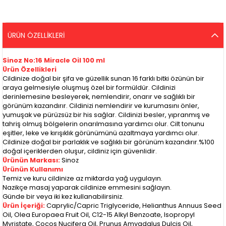
ÜRÜN ÖZELLIKLERI
Sinoz No:16 Miracle Oil 100 ml
Ürün Özellikleri
Cildinize doğal bir şifa ve güzellik sunan 16 farklı bitki özünün bir
araya gelmesiyle oluşmuş özel bir formüldür. Cildinizi
derinlemesine besleyerek, nemlendirir, onarır ve sağlıklı bir
görünüm kazandırır. Cildinizi nemlendirir ve kurumasını önler,
yumuşak ve pürüzsüz bir his sağlar. Cildinizi besler, yıpranmış ve
tahriş olmuş bölgelerin onarılmasına yardımcı olur. Cilt tonunu
eşitler, leke ve kırışıklık görünümünü azaltmaya yardımcı olur.
Cildinize doğal bir parlaklık ve sağlıklı bir görünüm kazandırır.%100
doğal içeriklerden oluşur, cildiniz için güvenlidir.
Ürünün Markası:
Sinoz
Ürünün Kullanımı
Temiz ve kuru cildinize az miktarda yağ uygulayın.
Nazikçe masaj yaparak cildinize emmesini sağlayın.
Günde bir veya iki kez kullanabilirsiniz.
Ürün İçeriği:
Caprylic/Capric Triglyceride, Helianthus Annuus Seed
Oil, Olea Europaea Fruit Oil, C12-15 Alkyl Benzoate, Isopropyl
Myristate, Cocos Nucifera Oil, Prunus Amygdalus Dulcis Oil,