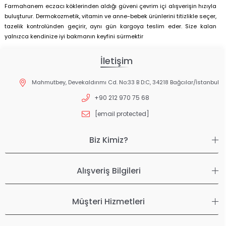
Farmahanem eczacı köklerinden aldığı güveni çevrim içi alışverişin hızıyla
buluşturur. Dermokozmetik, vitamin ve anne-bebek ürünlerini titizlikle seçer,
tazelik kontrolünden geçirir, aynı gün kargoya teslim eder. Size kalan
yalnızca kendinize iyi bakmanın keyfini sürmektir
İletişim
Mahmutbey, Devekaldırımı Cd. No:33 B D:C, 34218 Bağcılar/İstanbul
+90 212 970 75 68
[email protected]
Biz Kimiz?
Alışveriş Bilgileri
Müşteri Hizmetleri