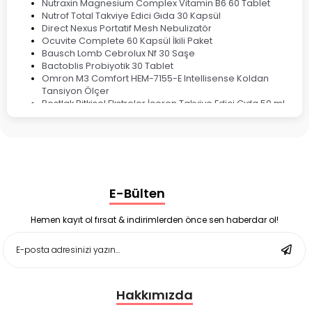
Nutraxin Magnesium Complex Vitamin B6 60 Tablet
Nutrof Total Takviye Edici Gıda 30 Kapsül
Direct Nexus Portatif Mesh Nebulizatör
Ocuvite Complete 60 Kapsül İkili Paket
Bausch Lomb Cebrolux Nf 30 Saşe
Bactoblis Probiyotik 30 Tablet
Omron M3 Comfort HEM-7155-E Intellisense Koldan
Tansiyon Ölçer
Bestlak Bitkisel Ekstreler İçeren Takviye Edici Gıda 50 ml
Bruno Baby Nazal Aspiratör Yedek Ucu 10'lu
Corega Super Naneli Diş Protezi Yapıştırıcı Krem 40 gr
Ligone Probiyotik 30 Kapsül
Black Berry Geciktirici Sprey 25 ml
Nutrof Total Takviye Edici Gıda 30 Kapsül
Supradyn Energy Focus 30 Tablet
E-Bülten
Enterogermina Family 5 ml 20 Flakon
Deep Flex Stres Azaltıcı ve Enerji Dengeleyici Topraklama
Matı Set 40x60 cm
Hemen kayıt ol fırsat & indirimlerden önce sen haberdar ol!
Deep Flex Stres Azaltıcı ve Enerji Dengeleyici Topraklama
Matı Set 25x35 cm
Hakkımızda