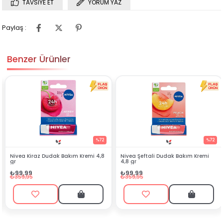
TAVSIYE ET
YORUM YAZ
Paylaş :
Benzer Ürünler
%72
%72
Bakım Kremi 4,8
Nivea Şeftali Dudak Bakım Kremi
Meditech Arnica Jel 
4,8 gr
₺394,99
₺99,99
₺525,00
₺359,95