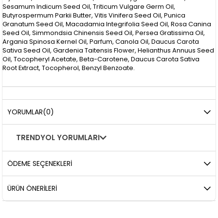
Sesamum Indicum Seed Oil, Triticum Vulgare Germ Oil,
Butyrospermum Parkii Butter, Vitis Vinifera Seed Oil, Punica
Granatum Seed Oil, Macadamia Integrifolia Seed Oil, Rosa Canina
Seed Oil, Simmondsia Chinensis Seed Oil, Persea Gratissima Oil,
Argania Spinosa Kernel Oil, Parfum, Canola Oil, Daucus Carota
Sativa Seed Oil, Gardenia Taitensis Flower, Helianthus Annuus Seed
Oil, Tocopheryl Acetate, Beta-Carotene, Daucus Carota Sativa
Root Extract, Tocopherol, Benzyl Benzoate.
YORUMLAR
(0)
TRENDYOL YORUMLARI
ÖDEME SEÇENEKLERI
ÜRÜN ÖNERILERI