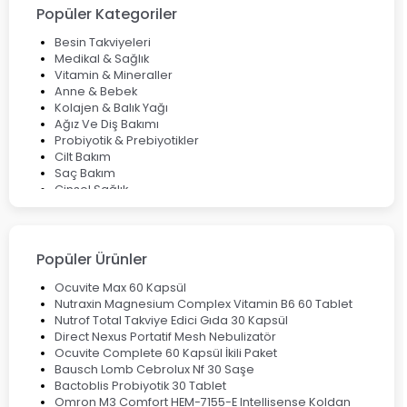
Çözüm Yolları
Popüler Kategoriler
Bocavirüs Enfeksiyonu Hakkında Bilmeniz Gerekenler
Deep Flex Topraklama Matı Nedir? Detaylı Rehber
Besin Takviyeleri
Mumiyo Nedir? Faydaları ve Kullanım Alanları Nelerdir?
Medikal & Sağlık
Vitamin & Mineraller
Anne & Bebek
Kolajen & Balık Yağı
Ağız Ve Diş Bakımı
Probiyotik & Prebiyotikler
Cilt Bakım
Saç Bakım
Cinsel Sağlık
Fırsat Ürünleri
Ateş Ölçerler & Tansiyon Aletleri
Çocuklar için Takviye Gıdalar
Popüler Ürünler
Ocuvite Max 60 Kapsül
Nutraxin Magnesium Complex Vitamin B6 60 Tablet
Nutrof Total Takviye Edici Gıda 30 Kapsül
Direct Nexus Portatif Mesh Nebulizatör
Ocuvite Complete 60 Kapsül İkili Paket
Bausch Lomb Cebrolux Nf 30 Saşe
Bactoblis Probiyotik 30 Tablet
Omron M3 Comfort HEM-7155-E Intellisense Koldan