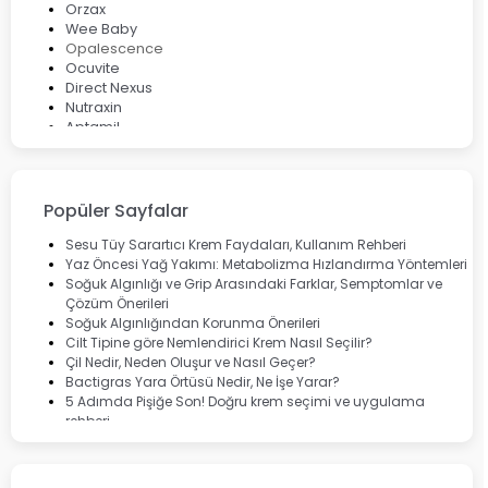
Orzax
Wee Baby
Opalescence
Ocuvite
Direct Nexus
Nutraxin
Aptamil
Bepanthol
Bioxcin
Okey
Lansinoh
Popüler Sayfalar
Cebrolux
Dermoskin
Sesu Tüy Sarartıcı Krem Faydaları, Kullanım Rehberi
Marvis
Yaz Öncesi Yağ Yakımı: Metabolizma Hızlandırma Yöntemleri
Rcfarma
Soğuk Algınlığı ve Grip Arasındaki Farklar, Semptomlar ve
Çözüm Önerileri
Soğuk Algınlığından Korunma Önerileri
Cilt Tipine göre Nemlendirici Krem Nasıl Seçilir?
Çil Nedir, Neden Oluşur ve Nasıl Geçer?
Bactigras Yara Örtüsü Nedir, Ne İşe Yarar?
5 Adımda Pişiğe Son! Doğru krem seçimi ve uygulama
rehberi
Enterogermina Family ile Bağırsak Sağlığınızı Güçlendirin
Cilt Bakımı Aşamaları ve Detaylı Rehber
Saç Derisinde Kepek ve Egzama: Belirtileri, Nedenleri ve