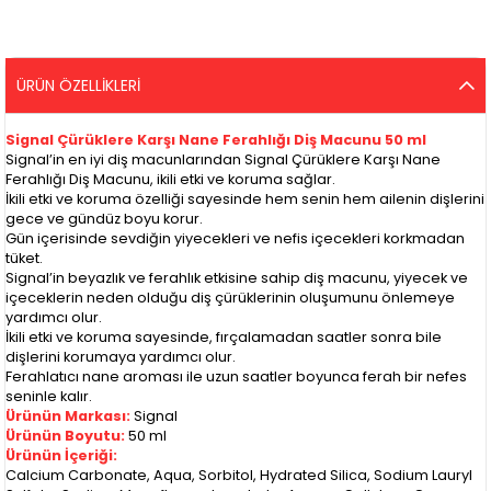
ÜRÜN ÖZELLIKLERI
Signal Çürüklere Karşı Nane Ferahlığı Diş Macunu 50 ml
Signal’in en iyi diş macunlarından Signal Çürüklere Karşı Nane
Ferahlığı Diş Macunu, ikili etki ve koruma sağlar.
İkili etki ve koruma özelliği sayesinde hem senin hem ailenin dişlerini
gece ve gündüz boyu korur.
Gün içerisinde sevdiğin yiyecekleri ve nefis içecekleri korkmadan
tüket.
Signal’in beyazlık ve ferahlık etkisine sahip diş macunu, yiyecek ve
içeceklerin neden olduğu diş çürüklerinin oluşumunu önlemeye
yardımcı olur.
İkili etki ve koruma sayesinde, fırçalamadan saatler sonra bile
dişlerini korumaya yardımcı olur.
Ferahlatıcı nane aroması ile uzun saatler boyunca ferah bir nefes
seninle kalır.
Ürünün Markası:
Signal
Ürünün Boyutu:
50 ml
Ürünün İçeriği:
Calcium Carbonate, Aqua, Sorbitol, Hydrated Silica, Sodium Lauryl