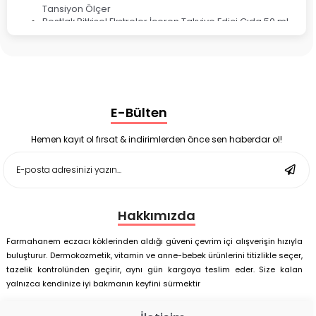
Tansiyon Ölçer
Bestlak Bitkisel Ekstreler İçeren Takviye Edici Gıda 50 ml
Bruno Baby Nazal Aspiratör Yedek Ucu 10'lu
Corega Super Naneli Diş Protezi Yapıştırıcı Krem 40 gr
Ligone Probiyotik 30 Kapsül
Black Berry Geciktirici Sprey 25 ml
Nutrof Total Takviye Edici Gıda 30 Kapsül
Supradyn Energy Focus 30 Tablet
E-Bülten
Enterogermina Family 5 ml 20 Flakon
Deep Flex Stres Azaltıcı ve Enerji Dengeleyici Topraklama
Matı Set 40x60 cm
Hemen kayıt ol fırsat & indirimlerden önce sen haberdar ol!
Deep Flex Stres Azaltıcı ve Enerji Dengeleyici Topraklama
Matı Set 25x35 cm
Hakkımızda
Farmahanem eczacı köklerinden aldığı güveni çevrim içi alışverişin hızıyla
buluşturur. Dermokozmetik, vitamin ve anne-bebek ürünlerini titizlikle seçer,
tazelik kontrolünden geçirir, aynı gün kargoya teslim eder. Size kalan
yalnızca kendinize iyi bakmanın keyfini sürmektir