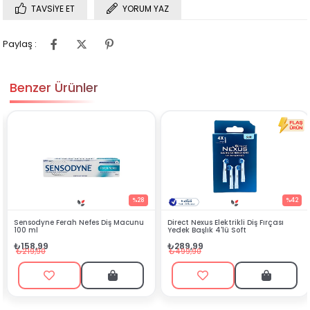
TAVSIYE ET
YORUM YAZ
Paylaş :
Benzer Ürünler
%28
%42
 Diş Macunu
Direct Nexus Elektrikli Diş Fırçası
Direct NEXUS Ağız Bakım
Yedek Başlık 4'lü Soft
Set
₺289,99
₺1.699,90
₺499,90
₺1.800,00