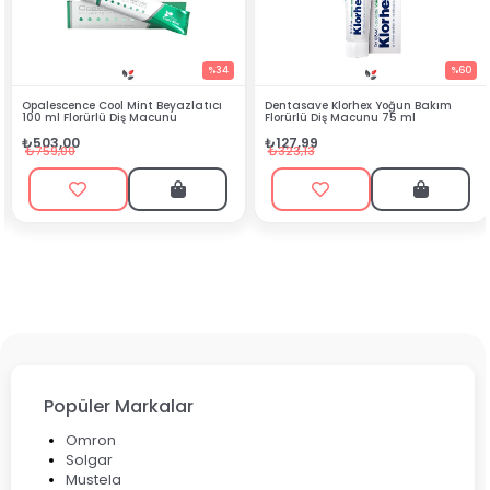
%34
%60
latıcı
Dentasave Klorhex Yoğun Bakım
Black Berry Bitkisel Sprey 25 
Florürlü Diş Macunu 75 ml
₺90,99
₺127,99
₺199,90
₺323,13
Popüler Markalar
Omron
Solgar
Mustela