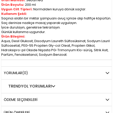
Ürün Markası:
Sebamed
Ürün Boyutu:
200 ml
Uygun Cilt Tipleri:
Normalden kuruya dönük saçlar.
Kullanım Şekli:
Saçınızı ıslatın bir miktar şampuanı avuç içinize alıp hafifçe köpürtün.
Saç derinize nazikçe masaj yaparak uygulayın.
İyice durulayın, gerekirse tekrarlayın.
Günlük kullanıma uygundur.
Ürün Bileşimi:
Aqua, Desil Glukosit, Disodyum Laureth Sülfosüksinat, Sodyum Lauril
Sülfoasetat, PEG-55 Propilen Gly-col Oleat, Propilen Glikol,
Hidroksipro-pil Okside Nişasta PG-Trimonyum Klo-sürüş, Sitrik Asit,
Parfüm, Fenoksietanol, Sodyum Benzoat.
YORUMLAR
(0)
TRENDYOL YORUMLARI
ÖDEME SEÇENEKLERI
ÜRÜN ÖNERILERI