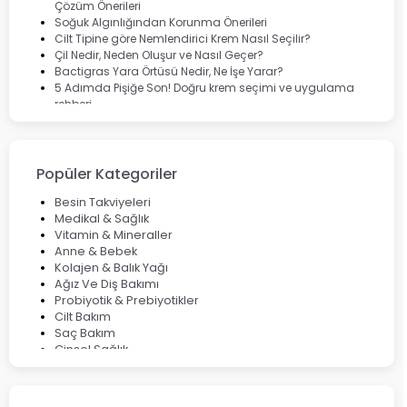
Çözüm Önerileri
Soğuk Algınlığından Korunma Önerileri
Cilt Tipine göre Nemlendirici Krem Nasıl Seçilir?
Çil Nedir, Neden Oluşur ve Nasıl Geçer?
Bactigras Yara Örtüsü Nedir, Ne İşe Yarar?
5 Adımda Pişiğe Son! Doğru krem seçimi ve uygulama
rehberi
Enterogermina Family ile Bağırsak Sağlığınızı Güçlendirin
Cilt Bakımı Aşamaları ve Detaylı Rehber
Saç Derisinde Kepek ve Egzama: Belirtileri, Nedenleri ve
Çözüm Yolları
Popüler Kategoriler
Bocavirüs Enfeksiyonu Hakkında Bilmeniz Gerekenler
Deep Flex Topraklama Matı Nedir? Detaylı Rehber
Besin Takviyeleri
Mumiyo Nedir? Faydaları ve Kullanım Alanları Nelerdir?
Medikal & Sağlık
Vitamin & Mineraller
Anne & Bebek
Kolajen & Balık Yağı
Ağız Ve Diş Bakımı
Probiyotik & Prebiyotikler
Cilt Bakım
Saç Bakım
Cinsel Sağlık
Fırsat Ürünleri
Ateş Ölçerler & Tansiyon Aletleri
Çocuklar için Takviye Gıdalar