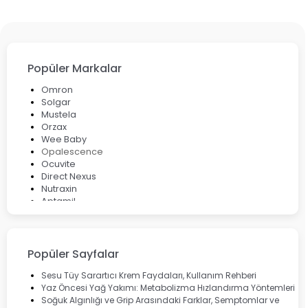
Popüler Markalar
Omron
Solgar
Mustela
Orzax
Wee Baby
Opalescence
Ocuvite
Direct Nexus
Nutraxin
Aptamil
Bepanthol
Bioxcin
Okey
Lansinoh
Popüler Sayfalar
Cebrolux
Dermoskin
Sesu Tüy Sarartıcı Krem Faydaları, Kullanım Rehberi
Marvis
Yaz Öncesi Yağ Yakımı: Metabolizma Hızlandırma Yöntemleri
Rcfarma
Soğuk Algınlığı ve Grip Arasındaki Farklar, Semptomlar ve