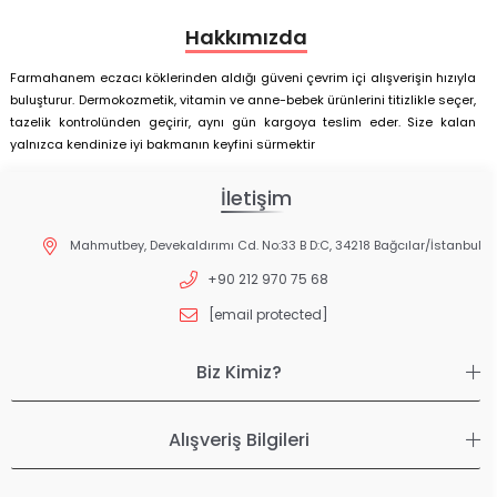
Hakkımızda
Farmahanem eczacı köklerinden aldığı güveni çevrim içi alışverişin hızıyla
buluşturur. Dermokozmetik, vitamin ve anne-bebek ürünlerini titizlikle seçer,
tazelik kontrolünden geçirir, aynı gün kargoya teslim eder. Size kalan
yalnızca kendinize iyi bakmanın keyfini sürmektir
İletişim
Mahmutbey, Devekaldırımı Cd. No:33 B D:C, 34218 Bağcılar/İstanbul
+90 212 970 75 68
[email protected]
Biz Kimiz?
Alışveriş Bilgileri