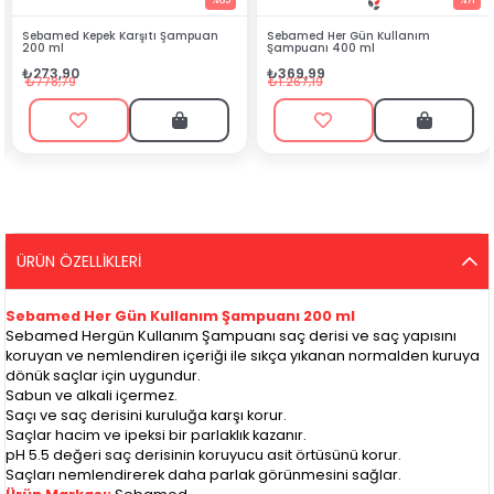
%65
%71
ı Şampuan
Sebamed Her Gün Kullanım
Deotak Krem Deodorant
Şampuanı 400 ml
₺107,99
₺369,99
₺407,99
₺1.267,19
ÜRÜN ÖZELLIKLERI
Sebamed Her Gün Kullanım Şampuanı 200 ml
Sebamed Hergün Kullanım Şampuanı saç derisi ve saç yapısını
koruyan ve nemlendiren içeriği ile sıkça yıkanan normalden kuruya
dönük saçlar için uygundur.
Sabun ve alkali içermez.
Saçı ve saç derisini kuruluğa karşı korur.
Saçlar hacim ve ipeksi bir parlaklık kazanır.
pH 5.5 değeri saç derisinin koruyucu asit örtüsünü korur.
Saçları nemlendirerek daha parlak görünmesini sağlar.