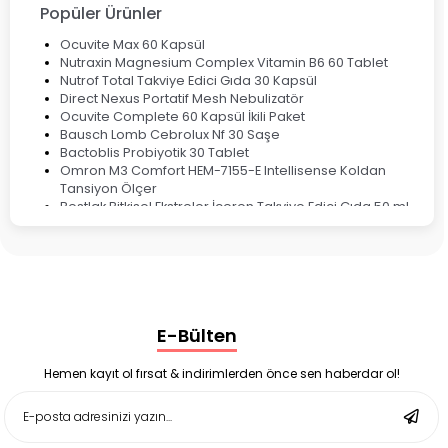
Popüler Ürünler
Ocuvite Max 60 Kapsül
Nutraxin Magnesium Complex Vitamin B6 60 Tablet
Nutrof Total Takviye Edici Gıda 30 Kapsül
Direct Nexus Portatif Mesh Nebulizatör
Ocuvite Complete 60 Kapsül İkili Paket
Bausch Lomb Cebrolux Nf 30 Saşe
Bactoblis Probiyotik 30 Tablet
Omron M3 Comfort HEM-7155-E Intellisense Koldan
Tansiyon Ölçer
Bestlak Bitkisel Ekstreler İçeren Takviye Edici Gıda 50 ml
Bruno Baby Nazal Aspiratör Yedek Ucu 10'lu
Corega Super Naneli Diş Protezi Yapıştırıcı Krem 40 gr
Ligone Probiyotik 30 Kapsül
Black Berry Geciktirici Sprey 25 ml
Nutrof Total Takviye Edici Gıda 30 Kapsül
Supradyn Energy Focus 30 Tablet
E-Bülten
Enterogermina Family 5 ml 20 Flakon
Deep Flex Stres Azaltıcı ve Enerji Dengeleyici Topraklama
Matı Set 40x60 cm
Hemen kayıt ol fırsat & indirimlerden önce sen haberdar ol!
Deep Flex Stres Azaltıcı ve Enerji Dengeleyici Topraklama
Matı Set 25x35 cm