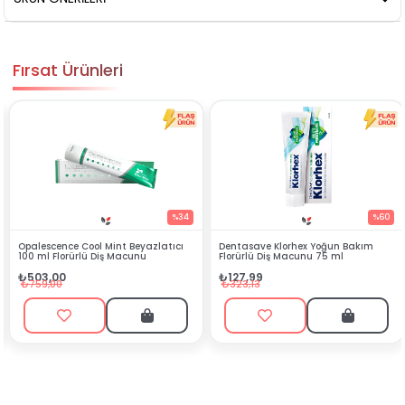
Fırsat Ürünleri
%34
%60
yazlatıcı
Dentasave Klorhex Yoğun Bakım
Black Berry Bitkisel Sprey 
u
Florürlü Diş Macunu 75 ml
₺90,99
₺127,99
₺199,90
₺323,13