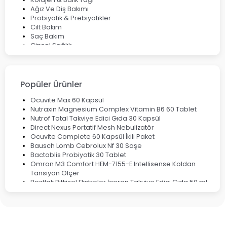
Ağız Ve Diş Bakımı
Probiyotik & Prebiyotikler
Cilt Bakım
Saç Bakım
Cinsel Sağlık
Fırsat Ürünleri
Ateş Ölçerler & Tansiyon Aletleri
Çocuklar için Takviye Gıdalar
Popüler Ürünler
Ocuvite Max 60 Kapsül
Nutraxin Magnesium Complex Vitamin B6 60 Tablet
Nutrof Total Takviye Edici Gıda 30 Kapsül
Direct Nexus Portatif Mesh Nebulizatör
Ocuvite Complete 60 Kapsül İkili Paket
Bausch Lomb Cebrolux Nf 30 Saşe
Bactoblis Probiyotik 30 Tablet
Omron M3 Comfort HEM-7155-E Intellisense Koldan
Tansiyon Ölçer
Bestlak Bitkisel Ekstreler İçeren Takviye Edici Gıda 50 ml
Bruno Baby Nazal Aspiratör Yedek Ucu 10'lu
Corega Super Naneli Diş Protezi Yapıştırıcı Krem 40 gr
Ligone Probiyotik 30 Kapsül
Black Berry Geciktirici Sprey 25 ml