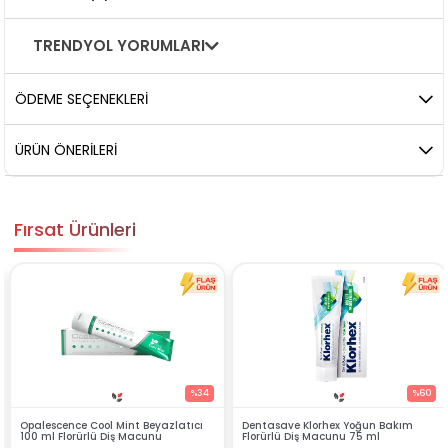
TRENDYOL YORUMLARI
ÖDEME SEÇENEKLERI
ÜRÜN ÖNERILERI
Fırsat Ürünleri
%34
%60
zlatıcı
Dentasave Klorhex Yoğun Bakım
Black Berry Bitkisel Sprey 25
Florürlü Diş Macunu 75 ml