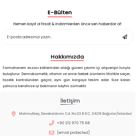
Nutrof Total Takviye Edici Gıda 30 Kapsül
Supradyn Energy Focus 30 Tablet
E-Bülten
Enterogermina Family 5 ml 20 Flakon
Deep Flex Stres Azaltıcı ve Enerji Dengeleyici Topraklama
Matı Set 40x60 cm
Hemen kayıt ol fırsat & indirimlerden önce sen haberdar ol!
Deep Flex Stres Azaltıcı ve Enerji Dengeleyici Topraklama
Matı Set 25x35 cm
Hakkımızda
Farmahanem eczacı köklerinden aldığı güveni çevrim içi alışverişin hızıyla
buluşturur. Dermokozmetik, vitamin ve anne-bebek ürünlerini titizlikle seçer,
tazelik kontrolünden geçirir, aynı gün kargoya teslim eder. Size kalan
yalnızca kendinize iyi bakmanın keyfini sürmektir
İletişim
Mahmutbey, Devekaldırımı Cd. No:33 B D:C, 34218 Bağcılar/İstanbul
+90 212 970 75 68
[email protected]