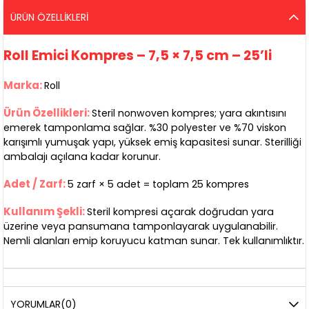
ÜRÜN ÖZELLIKLERI
Roll Emici Kompres – 7,5 × 7,5 cm – 25’li
Marka:
Roll
Ürün Özellikleri:
Steril nonwoven kompres; yara akıntısını
emerek tamponlama sağlar. %30 polyester ve %70 viskon
karışımlı yumuşak yapı, yüksek emiş kapasitesi sunar. Sterilliği
ambalajı açılana kadar korunur.
Adet / Zarf:
5 zarf × 5 adet = toplam 25 kompres
Kullanım Şekli:
Steril kompresi açarak doğrudan yara
üzerine veya pansumana tamponlayarak uygulanabilir.
Nemli alanları emip koruyucu katman sunar. Tek kullanımlıktır.
YORUMLAR
(0)