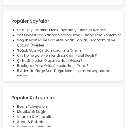
Bepanthol
Bioxcin
Okey
Lansinoh
Popüler Sayfalar
Cebrolux
Dermoskin
Sesu Tüy Sarartıcı Krem Faydaları, Kullanım Rehberi
Marvis
Yaz Öncesi Yağ Yakımı: Metabolizma Hızlandırma Yöntemleri
Rcfarma
Soğuk Algınlığı ve Grip Arasındaki Farklar, Semptomlar ve
Çözüm Önerileri
Soğuk Algınlığından Korunma Önerileri
Cilt Tipine göre Nemlendirici Krem Nasıl Seçilir?
Çil Nedir, Neden Oluşur ve Nasıl Geçer?
Bactigras Yara Örtüsü Nedir, Ne İşe Yarar?
5 Adımda Pişiğe Son! Doğru krem seçimi ve uygulama
rehberi
Enterogermina Family ile Bağırsak Sağlığınızı Güçlendirin
Cilt Bakımı Aşamaları ve Detaylı Rehber
Saç Derisinde Kepek ve Egzama: Belirtileri, Nedenleri ve
Çözüm Yolları
Popüler Kategoriler
Bocavirüs Enfeksiyonu Hakkında Bilmeniz Gerekenler
Deep Flex Topraklama Matı Nedir? Detaylı Rehber
Besin Takviyeleri
Mumiyo Nedir? Faydaları ve Kullanım Alanları Nelerdir?
Medikal & Sağlık
Vitamin & Mineraller
Anne & Bebek
Kolajen & Balık Yağı