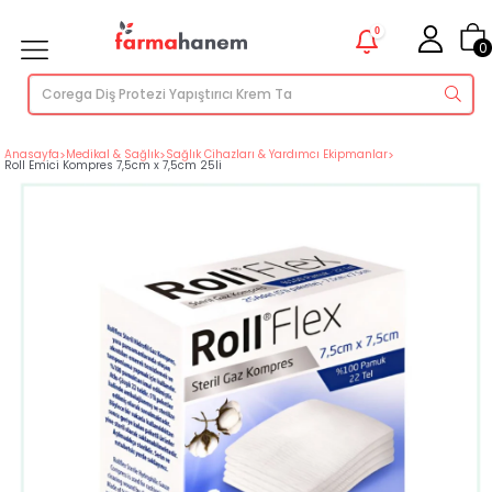
0
0
Anasayfa
>
Medikal & Sağlık
>
Sağlık Cihazları & Yardımcı Ekipmanlar
>
Roll Emici Kompres 7,5cm x 7,5cm 25li