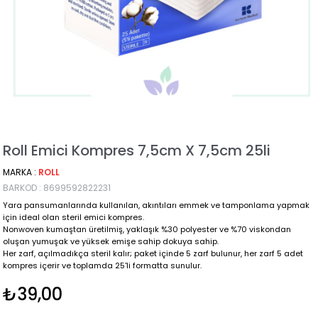
Roll Emici Kompres 7,5cm X 7,5cm 25li
MARKA
:
ROLL
BARKOD
:
8699592822231
Yara pansumanlarında kullanılan, akıntıları emmek ve tamponlama yapmak
için ideal olan steril emici kompres.
Nonwoven kumaştan üretilmiş, yaklaşık %30 polyester ve %70 viskondan
oluşan yumuşak ve yüksek emişe sahip dokuya sahip.
Her zarf, açılmadıkça steril kalır; paket içinde 5 zarf bulunur, her zarf 5 adet
kompres içerir ve toplamda 25'li formatta sunulur.
₺39,00