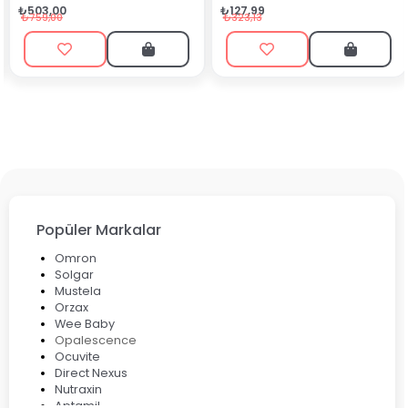
₺90,99
₺127,99
₺199,90
₺323,13
Popüler Markalar
Omron
Solgar
Mustela
Orzax
Wee Baby
Opalescence
Ocuvite
Direct Nexus
Nutraxin
Aptamil