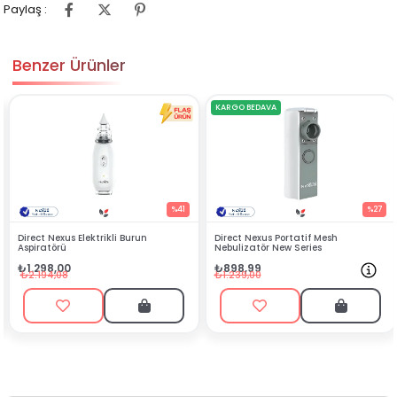
Paylaş :
Benzer Ürünler
KARGO BEDAVA
%41
%27
n
Direct Nexus Portatif Mesh
Direct Nexus Portatif Mesh
Nebulizatör New Series
Nebulizatör Yedek İlaç Haz
₺898,99
₺239,99
₺1.239,00
₺459,00