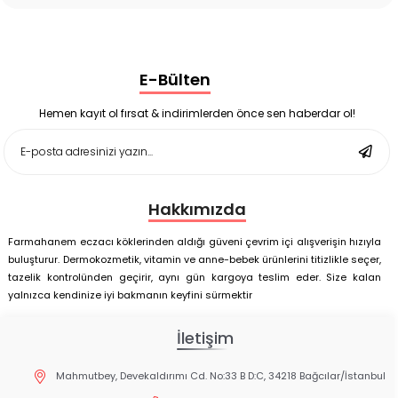
Ligone Probiyotik 30 Kapsül
Black Berry Geciktirici Sprey 25 ml
Nutrof Total Takviye Edici Gıda 30 Kapsül
Supradyn Energy Focus 30 Tablet
E-Bülten
Enterogermina Family 5 ml 20 Flakon
Deep Flex Stres Azaltıcı ve Enerji Dengeleyici Topraklama
Matı Set 40x60 cm
Hemen kayıt ol fırsat & indirimlerden önce sen haberdar ol!
Deep Flex Stres Azaltıcı ve Enerji Dengeleyici Topraklama
Matı Set 25x35 cm
Hakkımızda
Farmahanem eczacı köklerinden aldığı güveni çevrim içi alışverişin hızıyla
buluşturur. Dermokozmetik, vitamin ve anne-bebek ürünlerini titizlikle seçer,
tazelik kontrolünden geçirir, aynı gün kargoya teslim eder. Size kalan
yalnızca kendinize iyi bakmanın keyfini sürmektir
İletişim
Mahmutbey, Devekaldırımı Cd. No:33 B D:C, 34218 Bağcılar/İstanbul