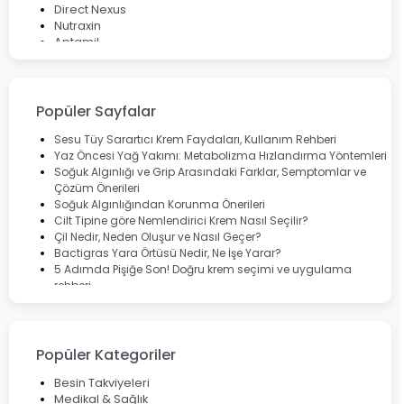
Direct Nexus
Nutraxin
Aptamil
Bepanthol
Bioxcin
Okey
Lansinoh
Popüler Sayfalar
Cebrolux
Dermoskin
Sesu Tüy Sarartıcı Krem Faydaları, Kullanım Rehberi
Marvis
Yaz Öncesi Yağ Yakımı: Metabolizma Hızlandırma Yöntemleri
Rcfarma
Soğuk Algınlığı ve Grip Arasındaki Farklar, Semptomlar ve
Çözüm Önerileri
Soğuk Algınlığından Korunma Önerileri
Cilt Tipine göre Nemlendirici Krem Nasıl Seçilir?
Çil Nedir, Neden Oluşur ve Nasıl Geçer?
Bactigras Yara Örtüsü Nedir, Ne İşe Yarar?
5 Adımda Pişiğe Son! Doğru krem seçimi ve uygulama
rehberi
Enterogermina Family ile Bağırsak Sağlığınızı Güçlendirin
Cilt Bakımı Aşamaları ve Detaylı Rehber
Saç Derisinde Kepek ve Egzama: Belirtileri, Nedenleri ve
Çözüm Yolları
Popüler Kategoriler
Bocavirüs Enfeksiyonu Hakkında Bilmeniz Gerekenler
Deep Flex Topraklama Matı Nedir? Detaylı Rehber
Besin Takviyeleri
Mumiyo Nedir? Faydaları ve Kullanım Alanları Nelerdir?
Medikal & Sağlık