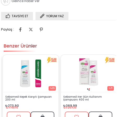
Gelince Haber Ver
TAVSIYE ET
YORUM YAZ
Paylaş :
Benzer Ürünler
%65
%71
ı Şampuan
Sebamed Her Gün Kullanım
Deotak Krem Deodorant
Şampuanı 400 ml
₺107,99
₺369,99
₺407,99
₺1.267,19