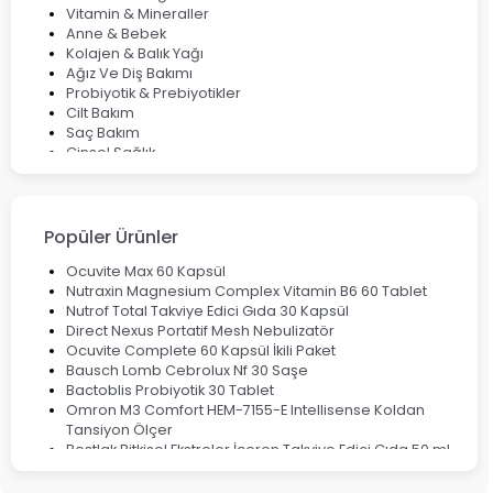
Vitamin & Mineraller
Anne & Bebek
Kolajen & Balık Yağı
Ağız Ve Diş Bakımı
Probiyotik & Prebiyotikler
Cilt Bakım
Saç Bakım
Cinsel Sağlık
Fırsat Ürünleri
Ateş Ölçerler & Tansiyon Aletleri
Çocuklar için Takviye Gıdalar
Popüler Ürünler
Ocuvite Max 60 Kapsül
Nutraxin Magnesium Complex Vitamin B6 60 Tablet
Nutrof Total Takviye Edici Gıda 30 Kapsül
Direct Nexus Portatif Mesh Nebulizatör
Ocuvite Complete 60 Kapsül İkili Paket
Bausch Lomb Cebrolux Nf 30 Saşe
Bactoblis Probiyotik 30 Tablet
Omron M3 Comfort HEM-7155-E Intellisense Koldan
Tansiyon Ölçer
Bestlak Bitkisel Ekstreler İçeren Takviye Edici Gıda 50 ml
Bruno Baby Nazal Aspiratör Yedek Ucu 10'lu
Corega Super Naneli Diş Protezi Yapıştırıcı Krem 40 gr