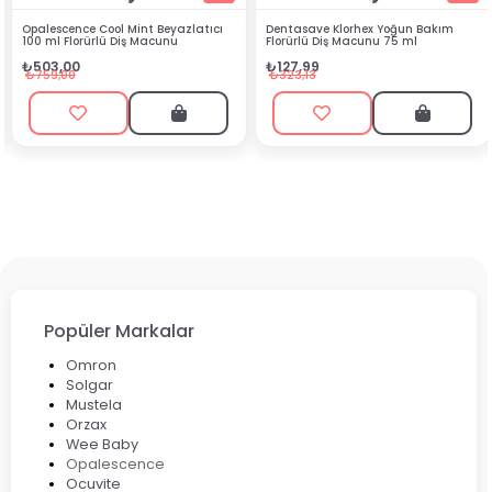
azlatıcı
Dentasave Klorhex Yoğun Bakım
Black Berry Bitkisel Sprey 2
Florürlü Diş Macunu 75 ml
₺90,99
₺127,99
₺199,90
₺323,13
Popüler Markalar
Omron
Solgar
Mustela
Orzax
Wee Baby
Opalescence
Ocuvite