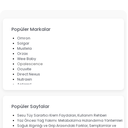
Popüler Markalar
Omron
Solgar
Mustela
Orzax
Wee Baby
Opalescence
Ocuvite
Direct Nexus
Nutraxin
Aptamil
Bepanthol
Bioxcin
Okey
Lansinoh
Popüler Sayfalar
Cebrolux
Dermoskin
Sesu Tüy Sarartıcı Krem Faydaları, Kullanım Rehberi
Marvis
Yaz Öncesi Yağ Yakımı: Metabolizma Hızlandırma Yöntemleri
Rcfarma
Soğuk Algınlığı ve Grip Arasındaki Farklar, Semptomlar ve