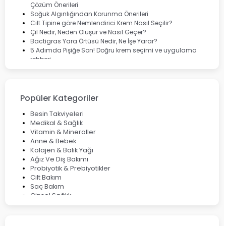
Çözüm Önerileri
Soğuk Algınlığından Korunma Önerileri
Cilt Tipine göre Nemlendirici Krem Nasıl Seçilir?
Çil Nedir, Neden Oluşur ve Nasıl Geçer?
Bactigras Yara Örtüsü Nedir, Ne İşe Yarar?
5 Adımda Pişiğe Son! Doğru krem seçimi ve uygulama
rehberi
Enterogermina Family ile Bağırsak Sağlığınızı Güçlendirin
Cilt Bakımı Aşamaları ve Detaylı Rehber
Saç Derisinde Kepek ve Egzama: Belirtileri, Nedenleri ve
Çözüm Yolları
Popüler Kategoriler
Bocavirüs Enfeksiyonu Hakkında Bilmeniz Gerekenler
Deep Flex Topraklama Matı Nedir? Detaylı Rehber
Besin Takviyeleri
Mumiyo Nedir? Faydaları ve Kullanım Alanları Nelerdir?
Medikal & Sağlık
Vitamin & Mineraller
Anne & Bebek
Kolajen & Balık Yağı
Ağız Ve Diş Bakımı
Probiyotik & Prebiyotikler
Cilt Bakım
Saç Bakım
Cinsel Sağlık
Fırsat Ürünleri
Ateş Ölçerler & Tansiyon Aletleri
Çocuklar için Takviye Gıdalar