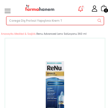
0
0
Anasayfa
>
Medikal & Sağlık
>
Renu Advanced Lens Solüsyonu 360 ml