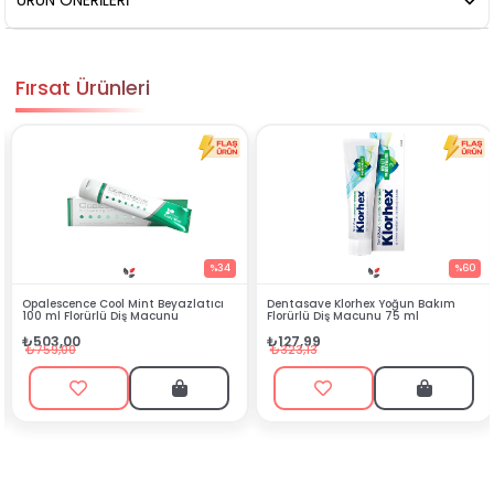
ÜRÜN ÖNERILERI
Fırsat Ürünleri
%34
%60
zlatıcı
Dentasave Klorhex Yoğun Bakım
Black Berry Bitkisel Sprey 25
Florürlü Diş Macunu 75 ml
₺90,99
₺127,99
₺199,90
₺323,13