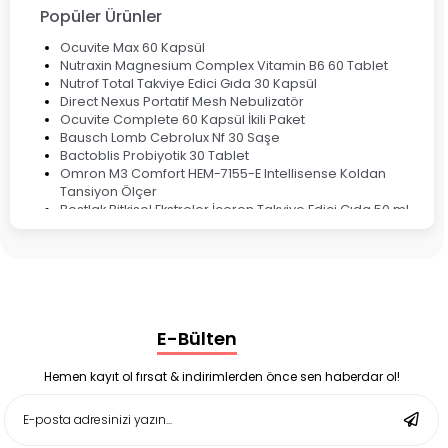
Popüler Ürünler
Ocuvite Max 60 Kapsül
Nutraxin Magnesium Complex Vitamin B6 60 Tablet
Nutrof Total Takviye Edici Gıda 30 Kapsül
Direct Nexus Portatif Mesh Nebulizatör
Ocuvite Complete 60 Kapsül İkili Paket
Bausch Lomb Cebrolux Nf 30 Saşe
Bactoblis Probiyotik 30 Tablet
Omron M3 Comfort HEM-7155-E Intellisense Koldan
Tansiyon Ölçer
Bestlak Bitkisel Ekstreler İçeren Takviye Edici Gıda 50 ml
Bruno Baby Nazal Aspiratör Yedek Ucu 10'lu
Corega Super Naneli Diş Protezi Yapıştırıcı Krem 40 gr
Ligone Probiyotik 30 Kapsül
Black Berry Geciktirici Sprey 25 ml
Nutrof Total Takviye Edici Gıda 30 Kapsül
Supradyn Energy Focus 30 Tablet
E-Bülten
Enterogermina Family 5 ml 20 Flakon
Deep Flex Stres Azaltıcı ve Enerji Dengeleyici Topraklama
Matı Set 40x60 cm
Hemen kayıt ol fırsat & indirimlerden önce sen haberdar ol!
Deep Flex Stres Azaltıcı ve Enerji Dengeleyici Topraklama
Matı Set 25x35 cm