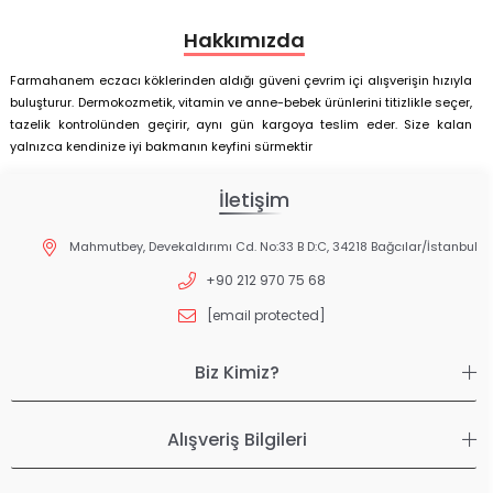
Hakkımızda
Farmahanem eczacı köklerinden aldığı güveni çevrim içi alışverişin hızıyla
buluşturur. Dermokozmetik, vitamin ve anne-bebek ürünlerini titizlikle seçer,
tazelik kontrolünden geçirir, aynı gün kargoya teslim eder. Size kalan
yalnızca kendinize iyi bakmanın keyfini sürmektir
İletişim
Mahmutbey, Devekaldırımı Cd. No:33 B D:C, 34218 Bağcılar/İstanbul
+90 212 970 75 68
[email protected]
Biz Kimiz?
Alışveriş Bilgileri