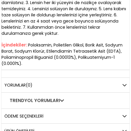
damlatınız. 3. Lensin her iki yüzeyini de nazikçe ovalayarak
temizleyiniz. 4. Lensinizi solüsyon ile durulayınız. 5. Lens kabını
taze solüsyon ile doldurup lenslerinizi içine yerleştiriniz. 6.
Lenslerinizi en az 4 saat veya gece boyunca solüsyonda
bekletiniz. 7. Kullanımdan önce lenslerinizi tekrar
durulamanıza gerek yoktur.
İçindekiler:
Poloksamin, Polietilen Glikol, Borik Asit, Sodyum
Borat, Sodyum Klorür, Etilendiamin Tetraasetik Asit (EDTA),
Poliaminopropil Biguanid (0.00013%), Polikuaterniyum-1
(0.0001%).
YORUMLAR
(0)
TRENDYOL YORUMLARI
ÖDEME SEÇENEKLERI