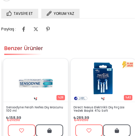
TAVSIYE ET
YORUM YAZ
Paylaş :
Benzer Ürünler
%28
%42
fes Diş Macunu
Direct Nexus Elektrikli Diş Fırçası
Direct NEXUS Ağız Ba
Yedek Başlık 4'lü Soft
Set
₺289,99
₺1.699,90
₺499,90
₺1.800,00