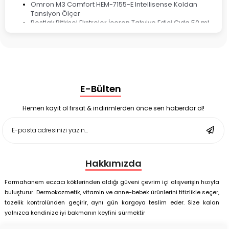
Omron M3 Comfort HEM-7155-E Intellisense Koldan
Tansiyon Ölçer
Bestlak Bitkisel Ekstreler İçeren Takviye Edici Gıda 50 ml
Bruno Baby Nazal Aspiratör Yedek Ucu 10'lu
Corega Super Naneli Diş Protezi Yapıştırıcı Krem 40 gr
Ligone Probiyotik 30 Kapsül
Black Berry Geciktirici Sprey 25 ml
Nutrof Total Takviye Edici Gıda 30 Kapsül
Supradyn Energy Focus 30 Tablet
E-Bülten
Enterogermina Family 5 ml 20 Flakon
Deep Flex Stres Azaltıcı ve Enerji Dengeleyici Topraklama
Matı Set 40x60 cm
Hemen kayıt ol fırsat & indirimlerden önce sen haberdar ol!
Deep Flex Stres Azaltıcı ve Enerji Dengeleyici Topraklama
Matı Set 25x35 cm
Hakkımızda
Farmahanem eczacı köklerinden aldığı güveni çevrim içi alışverişin hızıyla
buluşturur. Dermokozmetik, vitamin ve anne-bebek ürünlerini titizlikle seçer,
tazelik kontrolünden geçirir, aynı gün kargoya teslim eder. Size kalan
yalnızca kendinize iyi bakmanın keyfini sürmektir