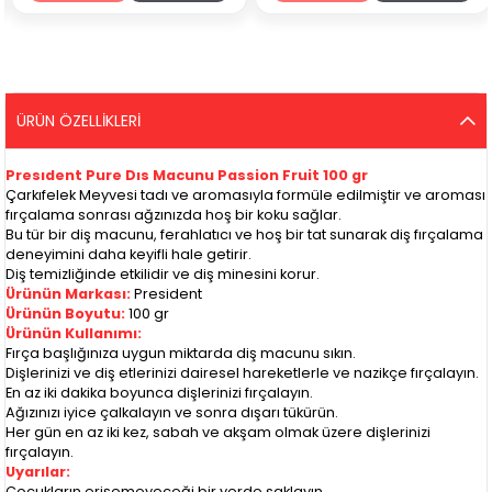
ÜRÜN ÖZELLIKLERI
Presıdent Pure Dıs Macunu Passion Fruit 100 gr
Çarkıfelek Meyvesi tadı ve aromasıyla formüle edilmiştir ve aroması
fırçalama sonrası ağzınızda hoş bir koku sağlar.
Bu tür bir diş macunu, ferahlatıcı ve hoş bir tat sunarak diş fırçalama
deneyimini daha keyifli hale getirir.
Diş temizliğinde etkilidir ve diş minesini korur.
Ürünün Markası:
President
Ürünün Boyutu:
100 gr
Ürünün Kullanımı:
Fırça başlığınıza uygun miktarda diş macunu sıkın.
Dişlerinizi ve diş etlerinizi dairesel hareketlerle ve nazikçe fırçalayın.
En az iki dakika boyunca dişlerinizi fırçalayın.
Ağızınızı iyice çalkalayın ve sonra dışarı tükürün.
Her gün en az iki kez, sabah ve akşam olmak üzere dişlerinizi
fırçalayın.
Uyarılar:
Çocukların erişemeyeceği bir yerde saklayın.