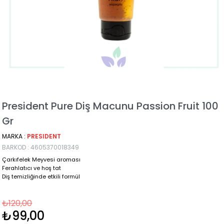
President Pure Diş Macunu Passion Fruit 100
Gr
MARKA
:
PRESIDENT
BARKOD
:
4605370018349
Çarkıfelek Meyvesi aroması
Ferahlatıcı ve hoş tat
Diş temizliğinde etkili formül
₺120,00
₺99,00