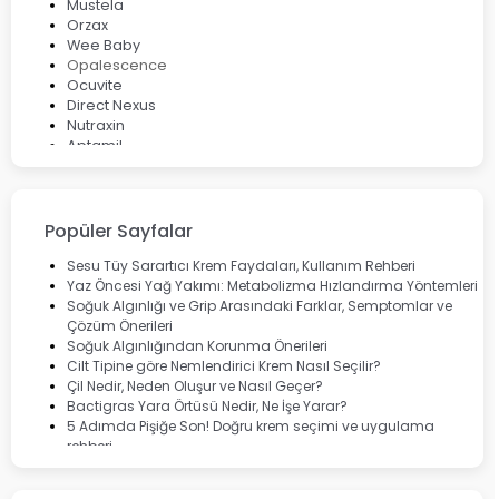
Mustela
Orzax
Wee Baby
Opalescence
Ocuvite
Direct Nexus
Nutraxin
Aptamil
Bepanthol
Bioxcin
Okey
Lansinoh
Popüler Sayfalar
Cebrolux
Dermoskin
Sesu Tüy Sarartıcı Krem Faydaları, Kullanım Rehberi
Marvis
Yaz Öncesi Yağ Yakımı: Metabolizma Hızlandırma Yöntemleri
Rcfarma
Soğuk Algınlığı ve Grip Arasındaki Farklar, Semptomlar ve
Çözüm Önerileri
Soğuk Algınlığından Korunma Önerileri
Cilt Tipine göre Nemlendirici Krem Nasıl Seçilir?
Çil Nedir, Neden Oluşur ve Nasıl Geçer?
Bactigras Yara Örtüsü Nedir, Ne İşe Yarar?
5 Adımda Pişiğe Son! Doğru krem seçimi ve uygulama
rehberi
Enterogermina Family ile Bağırsak Sağlığınızı Güçlendirin
Cilt Bakımı Aşamaları ve Detaylı Rehber