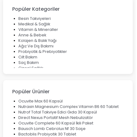
Saç Derisinde Kepek ve Egzama: Belirtileri, Nedenleri ve
Çözüm Yolları
Popüler Kategoriler
Bocavirüs Enfeksiyonu Hakkında Bilmeniz Gerekenler
Deep Flex Topraklama Matı Nedir? Detaylı Rehber
Besin Takviyeleri
Mumiyo Nedir? Faydaları ve Kullanım Alanları Nelerdir?
Medikal & Sağlık
Vitamin & Mineraller
Anne & Bebek
Kolajen & Balık Yağı
Ağız Ve Diş Bakımı
Probiyotik & Prebiyotikler
Cilt Bakım
Saç Bakım
Cinsel Sağlık
Fırsat Ürünleri
Ateş Ölçerler & Tansiyon Aletleri
Çocuklar için Takviye Gıdalar
Popüler Ürünler
Ocuvite Max 60 Kapsül
Nutraxin Magnesium Complex Vitamin B6 60 Tablet
Nutrof Total Takviye Edici Gıda 30 Kapsül
Direct Nexus Portatif Mesh Nebulizatör
Ocuvite Complete 60 Kapsül İkili Paket
Bausch Lomb Cebrolux Nf 30 Saşe
Bactoblis Probiyotik 30 Tablet