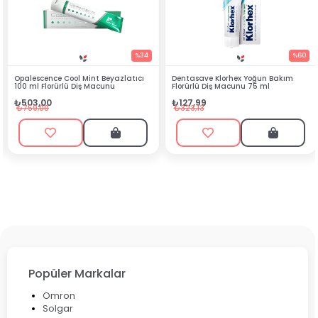
%34
%60
azlatıcı
Dentasave Klorhex Yoğun Bakım
Black Berry Bitkisel Sprey 2
Florürlü Diş Macunu 75 ml
₺90,99
₺127,99
₺199,90
₺323,13
Popüler Markalar
Omron
Solgar