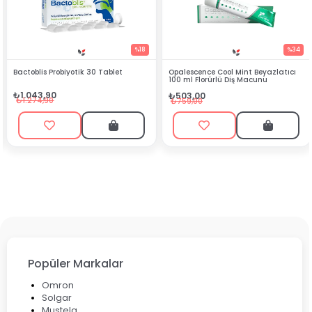
%18
%34
Bactoblis Probiyotik 30 Tablet
Opalescence Cool Mint Beyazlatıcı
100 ml Florürlü Diş Macunu
₺1.043,90
₺503,00
₺1.274,90
₺759,00
Popüler Markalar
Omron
Solgar
Mustela