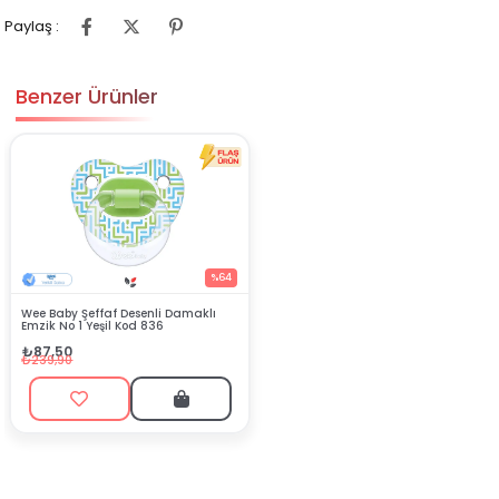
Paylaş :
Benzer Ürünler
%64
Wee Baby Şeffaf Desenli Damaklı
Emzik No 1 Yeşil Kod 836
₺87,50
₺239,90