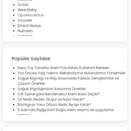
Orzax
Wee Baby
Opalescence
Ocuvite
Direct Nexus
Nutraxin
Aptamil
Bepanthol
Bioxcin
Okey
Lansinoh
Popüler Sayfalar
Cebrolux
Dermoskin
Sesu Tüy Sarartıcı Krem Faydaları, Kullanım Rehberi
Marvis
Yaz Öncesi Yağ Yakımı: Metabolizma Hızlandırma Yöntemleri
Rcfarma
Soğuk Algınlığı ve Grip Arasındaki Farklar, Semptomlar ve
Çözüm Önerileri
Soğuk Algınlığından Korunma Önerileri
Cilt Tipine göre Nemlendirici Krem Nasıl Seçilir?
Çil Nedir, Neden Oluşur ve Nasıl Geçer?
Bactigras Yara Örtüsü Nedir, Ne İşe Yarar?
5 Adımda Pişiğe Son! Doğru krem seçimi ve uygulama
rehberi
Enterogermina Family ile Bağırsak Sağlığınızı Güçlendirin
Cilt Bakımı Aşamaları ve Detaylı Rehber
Saç Derisinde Kepek ve Egzama: Belirtileri, Nedenleri ve