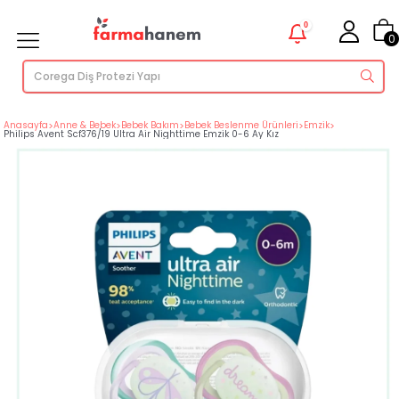
0
0
Anasayfa
>
Anne & Bebek
>
Bebek Bakım
>
Bebek Beslenme Ürünleri
>
Emzik
>
Philips Avent Scf376/19 Ultra Air Nighttime Emzik 0-6 Ay Kız