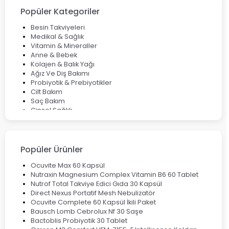
Çözüm Yolları
Popüler Kategoriler
Bocavirüs Enfeksiyonu Hakkında Bilmeniz Gerekenler
Deep Flex Topraklama Matı Nedir? Detaylı Rehber
Besin Takviyeleri
Mumiyo Nedir? Faydaları ve Kullanım Alanları Nelerdir?
Medikal & Sağlık
Vitamin & Mineraller
Anne & Bebek
Kolajen & Balık Yağı
Ağız Ve Diş Bakımı
Probiyotik & Prebiyotikler
Cilt Bakım
Saç Bakım
Cinsel Sağlık
Fırsat Ürünleri
Ateş Ölçerler & Tansiyon Aletleri
Çocuklar için Takviye Gıdalar
Popüler Ürünler
Ocuvite Max 60 Kapsül
Nutraxin Magnesium Complex Vitamin B6 60 Tablet
Nutrof Total Takviye Edici Gıda 30 Kapsül
Direct Nexus Portatif Mesh Nebulizatör
Ocuvite Complete 60 Kapsül İkili Paket
Bausch Lomb Cebrolux Nf 30 Saşe
Bactoblis Probiyotik 30 Tablet