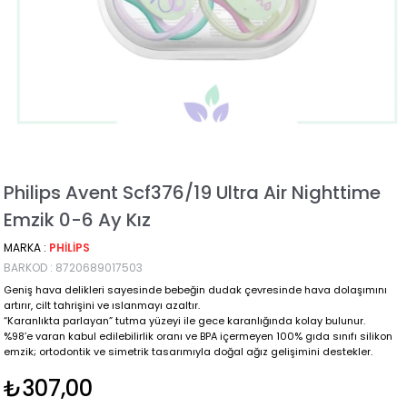
Philips Avent Scf376/19 Ultra Air Nighttime
Emzik 0-6 Ay Kız
MARKA
:
PHILIPS
BARKOD
:
8720689017503
Geniş hava delikleri sayesinde bebeğin dudak çevresinde hava dolaşımını
artırır, cilt tahrişini ve ıslanmayı azaltır.
“Karanlıkta parlayan” tutma yüzeyi ile gece karanlığında kolay bulunur.
%98’e varan kabul edilebilirlik oranı ve BPA içermeyen 100% gıda sınıfı silikon
emzik; ortodontik ve simetrik tasarımıyla doğal ağız gelişimini destekler.
₺307,00