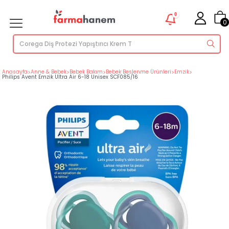
0
0
Anasayfa
>
Anne & Bebek
>
Bebek Bakım
>
Bebek Beslenme Ürünleri
>
Emzik
>
Philips Avent Emzik Ultra Air 6-18 Unisex SCF085/16