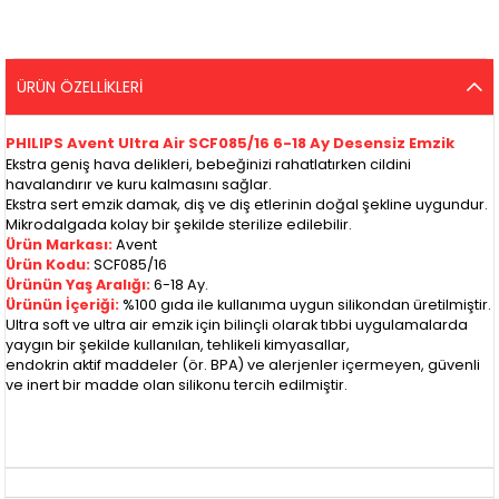
ÜRÜN ÖZELLIKLERI
PHILIPS Avent Ultra Air SCF085/16 6-18 Ay Desensiz Emzik
Ekstra geniş hava delikleri, bebeğinizi rahatlatırken cildini
havalandırır ve kuru kalmasını sağlar.
Ekstra sert emzik damak, diş ve diş etlerinin doğal şekline uygundur.
Mikrodalgada kolay bir şekilde sterilize edilebilir.
Ürün Markası:
Avent
Ürün Kodu:
SCF085/16
Ürünün Yaş Aralığı:
6-18 Ay.
Ürünün İçeriği:
%100 gıda ile kullanıma uygun silikondan üretilmiştir.
Ultra soft ve ultra air emzik için bilinçli olarak tıbbi uygulamalarda
yaygın bir şekilde kullanılan, tehlikeli kimyasallar,
endokrin aktif maddeler (ör. BPA) ve alerjenler içermeyen, güvenli
ve inert bir madde olan silikonu tercih edilmiştir.