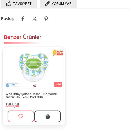
TAVSIYE ET
YORUM YAZ
Paylaş :
Benzer Ürünler
%64
Wee Baby Şeffaf Desenli Damaklı
Emzik No 1 Yeşil Kod 836
₺87,50
₺239,90