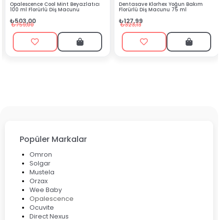
Cool Mint Beyazlatıcı
Dentasave Klorhex Yoğun Bakım
Black Berry Bi
lü Diş Macunu
Florürlü Diş Macunu 75 ml
₺90,99
₺127,99
₺199,90
₺323,13
Popüler Markalar
Omron
Solgar
Mustela
Orzax
Wee Baby
Opalescence
Ocuvite
Direct Nexus