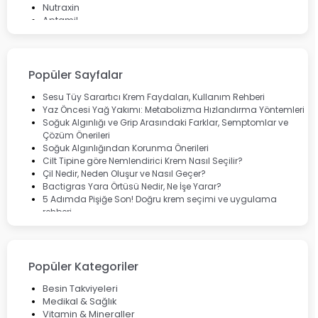
Nutraxin
Aptamil
Bepanthol
Bioxcin
Okey
Lansinoh
Popüler Sayfalar
Cebrolux
Dermoskin
Sesu Tüy Sarartıcı Krem Faydaları, Kullanım Rehberi
Marvis
Yaz Öncesi Yağ Yakımı: Metabolizma Hızlandırma Yöntemleri
Rcfarma
Soğuk Algınlığı ve Grip Arasındaki Farklar, Semptomlar ve
Çözüm Önerileri
Soğuk Algınlığından Korunma Önerileri
Cilt Tipine göre Nemlendirici Krem Nasıl Seçilir?
Çil Nedir, Neden Oluşur ve Nasıl Geçer?
Bactigras Yara Örtüsü Nedir, Ne İşe Yarar?
5 Adımda Pişiğe Son! Doğru krem seçimi ve uygulama
rehberi
Enterogermina Family ile Bağırsak Sağlığınızı Güçlendirin
Cilt Bakımı Aşamaları ve Detaylı Rehber
Saç Derisinde Kepek ve Egzama: Belirtileri, Nedenleri ve
Çözüm Yolları
Popüler Kategoriler
Bocavirüs Enfeksiyonu Hakkında Bilmeniz Gerekenler
Deep Flex Topraklama Matı Nedir? Detaylı Rehber
Besin Takviyeleri
Mumiyo Nedir? Faydaları ve Kullanım Alanları Nelerdir?
Medikal & Sağlık
Vitamin & Mineraller