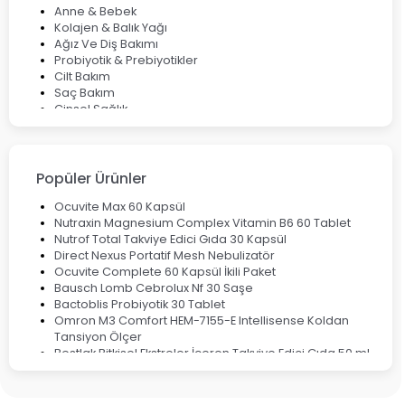
Anne & Bebek
Kolajen & Balık Yağı
Ağız Ve Diş Bakımı
Probiyotik & Prebiyotikler
Cilt Bakım
Saç Bakım
Cinsel Sağlık
Fırsat Ürünleri
Ateş Ölçerler & Tansiyon Aletleri
Çocuklar için Takviye Gıdalar
Popüler Ürünler
Ocuvite Max 60 Kapsül
Nutraxin Magnesium Complex Vitamin B6 60 Tablet
Nutrof Total Takviye Edici Gıda 30 Kapsül
Direct Nexus Portatif Mesh Nebulizatör
Ocuvite Complete 60 Kapsül İkili Paket
Bausch Lomb Cebrolux Nf 30 Saşe
Bactoblis Probiyotik 30 Tablet
Omron M3 Comfort HEM-7155-E Intellisense Koldan
Tansiyon Ölçer
Bestlak Bitkisel Ekstreler İçeren Takviye Edici Gıda 50 ml
Bruno Baby Nazal Aspiratör Yedek Ucu 10'lu
Corega Super Naneli Diş Protezi Yapıştırıcı Krem 40 gr
Ligone Probiyotik 30 Kapsül