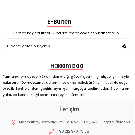
Black Berry Geciktirici Sprey 25 ml
Nutrof Total Takviye Edici Gıda 30 Kapsül
Supradyn Energy Focus 30 Tablet
E-Bülten
Enterogermina Family 5 ml 20 Flakon
Deep Flex Stres Azaltıcı ve Enerji Dengeleyici Topraklama
Matı Set 40x60 cm
Hemen kayıt ol fırsat & indirimlerden önce sen haberdar ol!
Deep Flex Stres Azaltıcı ve Enerji Dengeleyici Topraklama
Matı Set 25x35 cm
Hakkımızda
Farmahanem eczacı köklerinden aldığı güveni çevrim içi alışverişin hızıyla
buluşturur. Dermokozmetik, vitamin ve anne-bebek ürünlerini titizlikle seçer,
tazelik kontrolünden geçirir, aynı gün kargoya teslim eder. Size kalan
yalnızca kendinize iyi bakmanın keyfini sürmektir
İletişim
Mahmutbey, Devekaldırımı Cd. No:33 B D:C, 34218 Bağcılar/İstanbul
+90 212 970 75 68