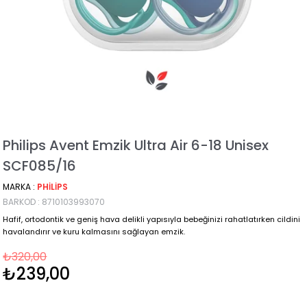
Philips Avent Emzik Ultra Air 6-18 Unisex
SCF085/16
MARKA
:
PHILIPS
BARKOD
:
8710103993070
Hafif, ortodontik ve geniş hava delikli yapısıyla bebeğinizi rahatlatırken cildini
havalandırır ve kuru kalmasını sağlayan emzik.
₺320,00
₺239,00