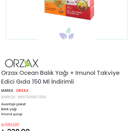
Orzax Ocean Balık Yağı + Imunol Takviye
Edici Gıda 150 Ml İndirimli
MARKA
:
ORZAX
BARKOD
:
8697595871256
Avantajlı paket
Balık yağı
İmunol şurup
₺561,00