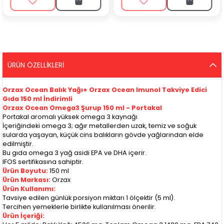
ÜRÜN ÖZELLIKLERI
Orzax Ocean Balık Yağı+ Orzax Ocean Imunol Takviye Edici
Gıda 150 ml İndirimli
Orzax Ocean Omega3 Şurup 150 ml - Portakal
Portakal aromalı yüksek omega 3 kaynağı
İçeriğindeki omega 3; ağır metallerden uzak, temiz ve soğuk
sularda yaşayan, küçük cins balıkların gövde yağlarından elde
edilmiştir.
Bu gıda omega 3 yağ asidi EPA ve DHA içerir.
IFOS sertifikasına sahiptir.
Ürün Boyutu:
150 ml
Ürün Markası:
Orzax
Ürün Kullanımı:
Tavsiye edilen günlük porsiyon miktarı 1 ölçektir (5 ml).
Tercihen yemeklerle birlikte kullanılması önerilir.
Ürün İçeriği: