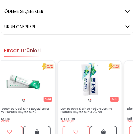
ÖDEME SEÇENEKLERI
ÜRÜN ÖNERILERI
Fırsat Ürünleri
%60
%54
Dentasave Klorhex Yoğun Bakım
Black Berry Bitkisel Sprey 25 ml
Florürlü Diş Macunu 75 ml
₺90,99
₺127,99
₺199,90
₺323,13