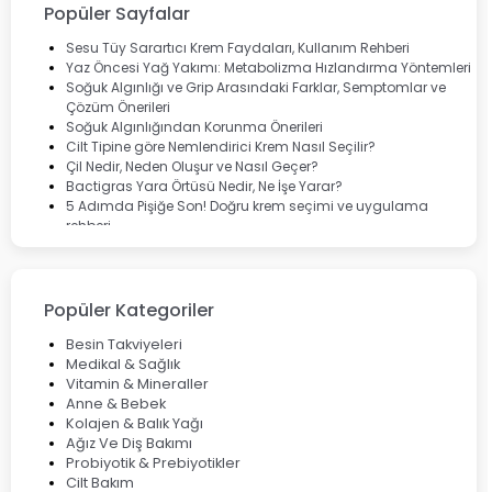
Lansinoh
Popüler Sayfalar
Cebrolux
Dermoskin
Sesu Tüy Sarartıcı Krem Faydaları, Kullanım Rehberi
Marvis
Yaz Öncesi Yağ Yakımı: Metabolizma Hızlandırma Yöntemleri
Rcfarma
Soğuk Algınlığı ve Grip Arasındaki Farklar, Semptomlar ve
Çözüm Önerileri
Soğuk Algınlığından Korunma Önerileri
Cilt Tipine göre Nemlendirici Krem Nasıl Seçilir?
Çil Nedir, Neden Oluşur ve Nasıl Geçer?
Bactigras Yara Örtüsü Nedir, Ne İşe Yarar?
5 Adımda Pişiğe Son! Doğru krem seçimi ve uygulama
rehberi
Enterogermina Family ile Bağırsak Sağlığınızı Güçlendirin
Cilt Bakımı Aşamaları ve Detaylı Rehber
Saç Derisinde Kepek ve Egzama: Belirtileri, Nedenleri ve
Çözüm Yolları
Popüler Kategoriler
Bocavirüs Enfeksiyonu Hakkında Bilmeniz Gerekenler
Deep Flex Topraklama Matı Nedir? Detaylı Rehber
Besin Takviyeleri
Mumiyo Nedir? Faydaları ve Kullanım Alanları Nelerdir?
Medikal & Sağlık
Vitamin & Mineraller
Anne & Bebek
Kolajen & Balık Yağı
Ağız Ve Diş Bakımı
Probiyotik & Prebiyotikler
Cilt Bakım