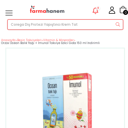
0
0
Anasayfa
>
Besin Takviyeleri
>
Vitamin & Mineraller
>
Orzax Ocean Balık Yağı + Imunol Takviye Edici Gıda 150 ml İndirimli