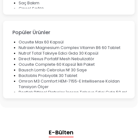
Saç Bakım
Cinsel Sağlık
Fırsat Ürünleri
Ateş Ölçerler & Tansiyon Aletleri
Çocuklar için Takviye Gıdalar
Popüler Ürünler
Ocuvite Max 60 Kapsül
Nutraxin Magnesium Complex Vitamin B6 60 Tablet
Nutrof Total Takviye Edici Gıda 30 Kapsül
Direct Nexus Portatif Mesh Nebulizatör
Ocuvite Complete 60 Kapsül İkili Paket
Bausch Lomb Cebrolux Nf 30 Saşe
Bactoblis Probiyotik 30 Tablet
Omron M3 Comfort HEM-7155-E Intellisense Koldan
Tansiyon Ölçer
Bestlak Bitkisel Ekstreler İçeren Takviye Edici Gıda 50 ml
Bruno Baby Nazal Aspiratör Yedek Ucu 10'lu
Corega Super Naneli Diş Protezi Yapıştırıcı Krem 40 gr
Ligone Probiyotik 30 Kapsül
Black Berry Geciktirici Sprey 25 ml
Nutrof Total Takviye Edici Gıda 30 Kapsül
Supradyn Energy Focus 30 Tablet
E-Bülten
Enterogermina Family 5 ml 20 Flakon
Deep Flex Stres Azaltıcı ve Enerji Dengeleyici Topraklama