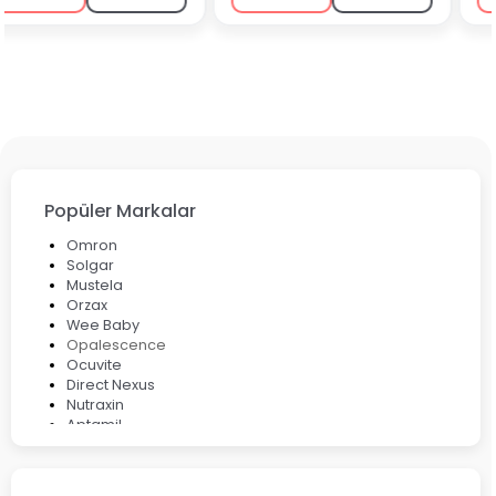
Popüler Markalar
Omron
Solgar
Mustela
Orzax
Wee Baby
Opalescence
Ocuvite
Direct Nexus
Nutraxin
Aptamil
Bepanthol
Bioxcin
Okey