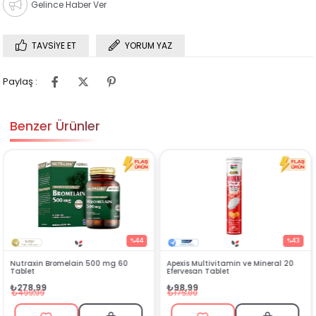
Gelince Haber Ver
TAVSIYE ET
YORUM YAZ
Paylaş :
Benzer Ürünler
44
%43
%6
Apexis Multivitamin ve Mineral 20
Silenzio Sprey 30 ml
Efervesan Tablet
₺144,90
₺98,99
₺449,00
₺175,00