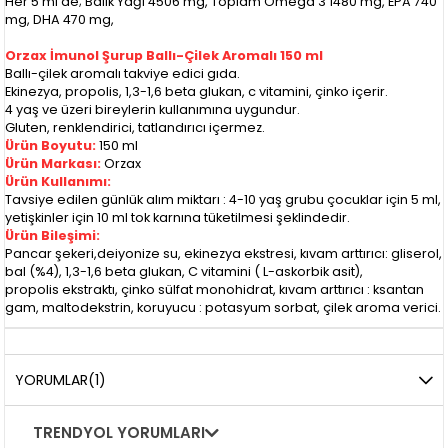
Her 5 ml’de; Balık Yağı 4506 mg, Toplam Omega 3 1480 mg, EPA 740
mg, DHA 470 mg,
Orzax İmunol Şurup Ballı-Çilek Aromalı 150 ml
Ballı-çilek aromalı takviye edici gıda.
Ekinezya, propolis, 1,3-1,6 beta glukan, c vitamini, çinko içerir.
4 yaş ve üzeri bireylerin kullanımına uygundur.
Gluten, renklendirici, tatlandırıcı içermez.
Ürün Boyutu:
150 ml
Ürün Markası:
Orzax
Ürün Kullanımı:
Tavsiye edilen günlük alım miktarı : 4-10 yaş grubu çocuklar için 5 ml,
yetişkinler için 10 ml tok karnına tüketilmesi şeklindedir.
Ürün Bileşimi:
Pancar şekeri,deiyonize su, ekinezya ekstresi, kıvam arttırıcı: gliserol,
bal (%4), 1,3-1,6 beta glukan, C vitamini ( L-askorbik asit),
propolis ekstraktı, çinko sülfat monohidrat, kıvam arttırıcı : ksantan
gam, maltodekstrin, koruyucu : potasyum sorbat, çilek aroma verici.
YORUMLAR
(1)
TRENDYOL YORUMLARI