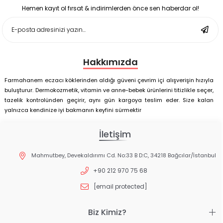
Matı Set 40x60 cm
Hemen kayıt ol fırsat & indirimlerden önce sen haberdar ol!
Deep Flex Stres Azaltıcı ve Enerji Dengeleyici Topraklama
Matı Set 25x35 cm
Hakkımızda
Farmahanem eczacı köklerinden aldığı güveni çevrim içi alışverişin hızıyla
buluşturur. Dermokozmetik, vitamin ve anne-bebek ürünlerini titizlikle seçer,
tazelik kontrolünden geçirir, aynı gün kargoya teslim eder. Size kalan
yalnızca kendinize iyi bakmanın keyfini sürmektir
İletişim
Mahmutbey, Devekaldırımı Cd. No:33 B D:C, 34218 Bağcılar/İstanbul
+90 212 970 75 68
[email protected]
Biz Kimiz?