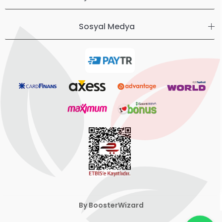
Sosyal Medya
By BoosterWizard