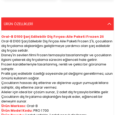
ÜRÜN ÖZELLIKLERI
Oral-B D100 Şarj Edilebilir Diş Fırçası Aile Paketi Frozen 2li
Oral-B D100 Şarj Edilebilir Diş Fırçası Aile Paketi Frozen 2'li, çocukların
diş fırçalama alışkanlığını geliştirmeye yardımcı olan şarj edilebilir
diş fırçası setidir.
Disney'in sevilen filmi Frozen temasıyla tasarlanmıştır ve çocukların
ilgisini çekerek diş fırçalama sürecini eğlenceli hale getirir.
Frozen karakterleriyle tasarlanmış, renkli ve çekici bir görünüme
sahiptir.
Pratik şarj edilebilir özelliği sayesinde pil değişimi gerektirmez, uzun
ömürlü kullanım sağlar.
Çocukların hassas diş etlerine ve dişlerine uygun yumuşak kıllara
sahiptir, diş etlerine zarar vermez.
Aileler için ideal bir çözüm sunar, 2 adet diş fırçasıyla birlikte gelir.
Çocukların diş fırçalama alışkanlığını teşvik eder, eğlenceli bir
deneyim sunar.
Ürün Markası:
Oral-B
Ürün Model Kodu:
PRO 1 700