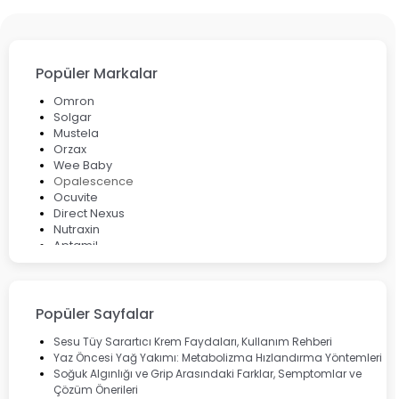
Popüler Markalar
Omron
Solgar
Mustela
Orzax
Wee Baby
Opalescence
Ocuvite
Direct Nexus
Nutraxin
Aptamil
Bepanthol
Bioxcin
Okey
Lansinoh
Popüler Sayfalar
Cebrolux
Dermoskin
Sesu Tüy Sarartıcı Krem Faydaları, Kullanım Rehberi
Marvis
Yaz Öncesi Yağ Yakımı: Metabolizma Hızlandırma Yöntemleri
Rcfarma
Soğuk Algınlığı ve Grip Arasındaki Farklar, Semptomlar ve
Çözüm Önerileri