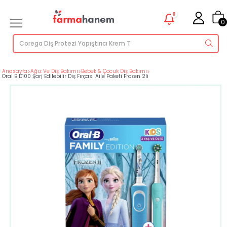
0
0
Anasayfa
>
Ağız Ve Diş Bakımı
>
Bebek & Çocuk Diş Bakımı
>
Oral B D100 Şarj Edilebilir Diş Fırçası Aile Paketi Frozen 2li