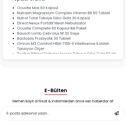
Ocuvite Max 60 Kapsül
Nutraxin Magnesium Complex Vitamin B6 60 Tablet
Nutrof Total Takviye Edici Gıda 30 Kapsül
Direct Nexus Portatif Mesh Nebulizatör
Ocuvite Complete 60 Kapsül İkili Paket
Bausch Lomb Cebrolux Nf 30 Saşe
Bactoblis Probiyotik 30 Tablet
Omron M3 Comfort HEM-7155-E Intellisense Koldan
Tansiyon Ölçer
Bestlak Bitkisel Ekstreler İçeren Takviye Edici Gıda 50 ml
Bruno Baby Nazal Aspiratör Yedek Ucu 10'lu
Corega Super Naneli Diş Protezi Yapıştırıcı Krem 40 gr
Ligone Probiyotik 30 Kapsül
Black Berry Geciktirici Sprey 25 ml
Nutrof Total Takviye Edici Gıda 30 Kapsül
Supradyn Energy Focus 30 Tablet
E-Bülten
Enterogermina Family 5 ml 20 Flakon
Deep Flex Stres Azaltıcı ve Enerji Dengeleyici Topraklama
Matı Set 40x60 cm
Hemen kayıt ol fırsat & indirimlerden önce sen haberdar ol!
Deep Flex Stres Azaltıcı ve Enerji Dengeleyici Topraklama
Matı Set 25x35 cm