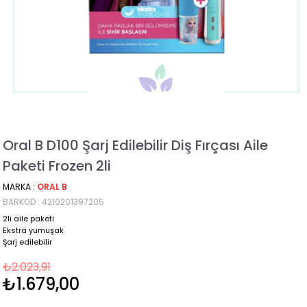
Oral B D100 Şarj Edilebilir Diş Fırçası Aile
Paketi Frozen 2li
MARKA
:
ORAL B
BARKOD
:
4210201397205
2li aile paketi
Ekstra yumuşak
Şarj edilebilir
₺2.023,91
₺1.679,00