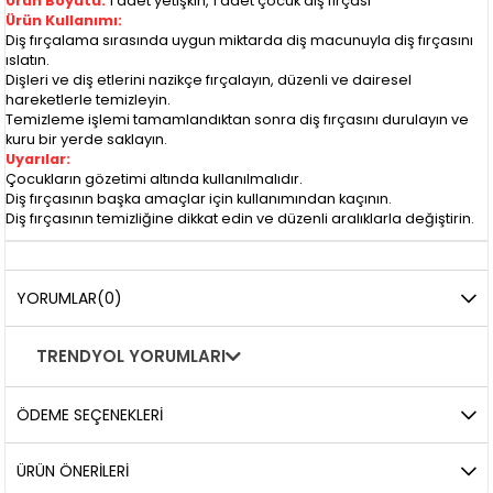
Ürün Boyutu:
1 adet yetişkin, 1 adet çocuk diş fırçası
Ürün Kullanımı:
Diş fırçalama sırasında uygun miktarda diş macunuyla diş fırçasını
ıslatın.
Dişleri ve diş etlerini nazikçe fırçalayın, düzenli ve dairesel
hareketlerle temizleyin.
Temizleme işlemi tamamlandıktan sonra diş fırçasını durulayın ve
kuru bir yerde saklayın.
Uyarılar:
Çocukların gözetimi altında kullanılmalıdır.
Diş fırçasının başka amaçlar için kullanımından kaçının.
Diş fırçasının temizliğine dikkat edin ve düzenli aralıklarla değiştirin.
YORUMLAR
(0)
TRENDYOL YORUMLARI
ÖDEME SEÇENEKLERI
ÜRÜN ÖNERILERI