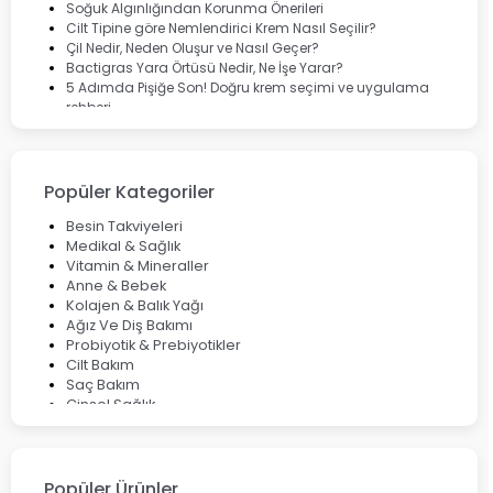
Soğuk Algınlığından Korunma Önerileri
Cilt Tipine göre Nemlendirici Krem Nasıl Seçilir?
Çil Nedir, Neden Oluşur ve Nasıl Geçer?
Bactigras Yara Örtüsü Nedir, Ne İşe Yarar?
5 Adımda Pişiğe Son! Doğru krem seçimi ve uygulama
rehberi
Enterogermina Family ile Bağırsak Sağlığınızı Güçlendirin
Cilt Bakımı Aşamaları ve Detaylı Rehber
Saç Derisinde Kepek ve Egzama: Belirtileri, Nedenleri ve
Çözüm Yolları
Popüler Kategoriler
Bocavirüs Enfeksiyonu Hakkında Bilmeniz Gerekenler
Deep Flex Topraklama Matı Nedir? Detaylı Rehber
Besin Takviyeleri
Mumiyo Nedir? Faydaları ve Kullanım Alanları Nelerdir?
Medikal & Sağlık
Vitamin & Mineraller
Anne & Bebek
Kolajen & Balık Yağı
Ağız Ve Diş Bakımı
Probiyotik & Prebiyotikler
Cilt Bakım
Saç Bakım
Cinsel Sağlık
Fırsat Ürünleri
Ateş Ölçerler & Tansiyon Aletleri
Çocuklar için Takviye Gıdalar
Popüler Ürünler