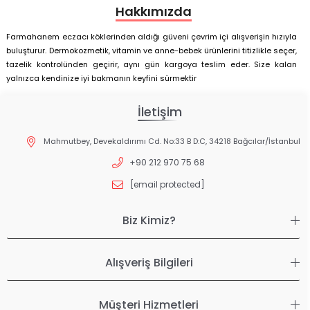
Hakkımızda
Farmahanem eczacı köklerinden aldığı güveni çevrim içi alışverişin hızıyla
buluşturur. Dermokozmetik, vitamin ve anne-bebek ürünlerini titizlikle seçer,
tazelik kontrolünden geçirir, aynı gün kargoya teslim eder. Size kalan
yalnızca kendinize iyi bakmanın keyfini sürmektir
İletişim
Mahmutbey, Devekaldırımı Cd. No:33 B D:C, 34218 Bağcılar/İstanbul
+90 212 970 75 68
[email protected]
Biz Kimiz?
Alışveriş Bilgileri
Müşteri Hizmetleri