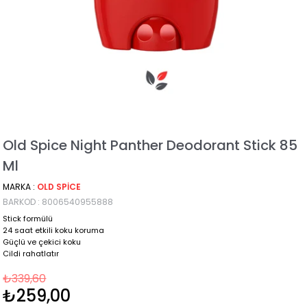
Old Spice Night Panther Deodorant Stick 85
Ml
MARKA
:
OLD SPICE
BARKOD
:
8006540955888
Stick formülü
24 saat etkili koku koruma
Güçlü ve çekici koku
Cildi rahatlatır
₺339,60
₺259,00