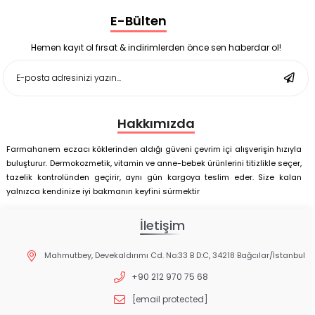
Supradyn Energy Focus 30 Tablet
E-Bülten
Enterogermina Family 5 ml 20 Flakon
Deep Flex Stres Azaltıcı ve Enerji Dengeleyici Topraklama
Matı Set 40x60 cm
Hemen kayıt ol fırsat & indirimlerden önce sen haberdar ol!
Deep Flex Stres Azaltıcı ve Enerji Dengeleyici Topraklama
Matı Set 25x35 cm
Hakkımızda
Farmahanem eczacı köklerinden aldığı güveni çevrim içi alışverişin hızıyla
buluşturur. Dermokozmetik, vitamin ve anne-bebek ürünlerini titizlikle seçer,
tazelik kontrolünden geçirir, aynı gün kargoya teslim eder. Size kalan
yalnızca kendinize iyi bakmanın keyfini sürmektir
İletişim
Mahmutbey, Devekaldırımı Cd. No:33 B D:C, 34218 Bağcılar/İstanbul
+90 212 970 75 68
[email protected]