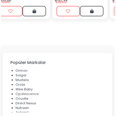
₺127,99
₺199,90
₺323,13
Popüler Markalar
Omron
Solgar
Mustela
Orzax
Wee Baby
Opalescence
Ocuvite
Direct Nexus
Nutraxin
Aptamil