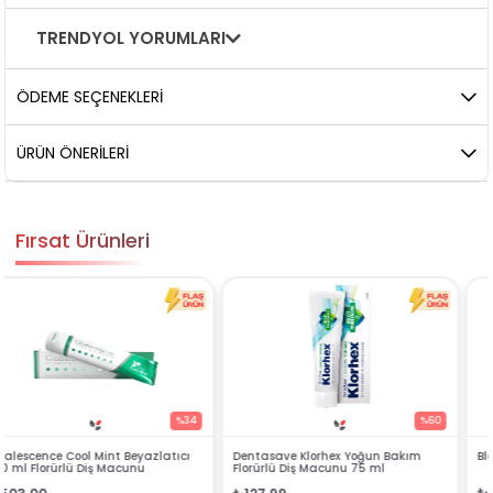
TRENDYOL YORUMLARI
ÖDEME SEÇENEKLERI
ÜRÜN ÖNERILERI
Fırsat Ürünleri
4
%60
%54
Dentasave Klorhex Yoğun Bakım
Black Berry Bitkisel Sprey 25 ml
Florürlü Diş Macunu 75 ml
₺90,99