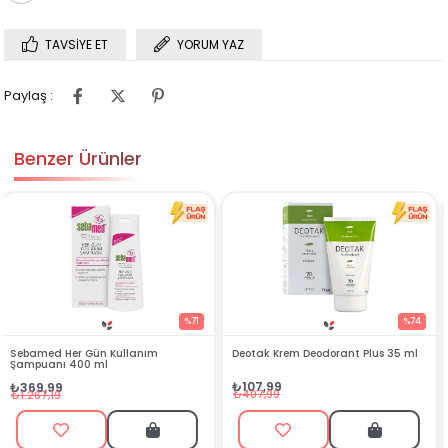
TAVSIYE ET
YORUM YAZ
Paylaş :
Benzer Ürünler
71
%74
%5
Deotak Krem Deodorant Plus 35 ml
Eyüp Sabri Tuncer Lavanta
Kolonyası 400 ml
₺107,99
₺89,99
₺407,99
₺202,50