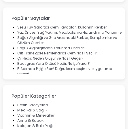
Bepanthol
Bioxcin
Okey
Lansinoh
Popüler Sayfalar
Cebrolux
Dermoskin
Sesu Tüy Sarartıcı Krem Faydaları, Kullanım Rehberi
Marvis
Yaz Öncesi Yağ Yakımı: Metabolizma Hızlandırma Yöntemleri
Rcfarma
Soğuk Algınlığı ve Grip Arasındaki Farklar, Semptomlar ve
Çözüm Önerileri
Soğuk Algınlığından Korunma Önerileri
Cilt Tipine göre Nemlendirici Krem Nasıl Seçilir?
Çil Nedir, Neden Oluşur ve Nasıl Geçer?
Bactigras Yara Örtüsü Nedir, Ne İşe Yarar?
5 Adımda Pişiğe Son! Doğru krem seçimi ve uygulama
rehberi
Enterogermina Family ile Bağırsak Sağlığınızı Güçlendirin
Cilt Bakımı Aşamaları ve Detaylı Rehber
Saç Derisinde Kepek ve Egzama: Belirtileri, Nedenleri ve
Çözüm Yolları
Popüler Kategoriler
Bocavirüs Enfeksiyonu Hakkında Bilmeniz Gerekenler
Deep Flex Topraklama Matı Nedir? Detaylı Rehber
Besin Takviyeleri
Mumiyo Nedir? Faydaları ve Kullanım Alanları Nelerdir?
Medikal & Sağlık
Vitamin & Mineraller
Anne & Bebek
Kolajen & Balık Yağı