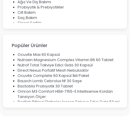
Ağız Ve Diş Bakımı
Probiyotik & Prebiyotikler
Cilt Bakım
Saç Bakım
Cinsel Sağlık
Fırsat Ürünleri
Ateş Ölçerler & Tansiyon Aletleri
Çocuklar için Takviye Gıdalar
Popüler Ürünler
Ocuvite Max 60 Kapsül
Nutraxin Magnesium Complex Vitamin B6 60 Tablet
Nutrof Total Takviye Edici Gıda 30 Kapsül
Direct Nexus Portatif Mesh Nebulizatör
Ocuvite Complete 60 Kapsül İkili Paket
Bausch Lomb Cebrolux Nf 30 Saşe
Bactoblis Probiyotik 30 Tablet
Omron M3 Comfort HEM-7155-E Intellisense Koldan
Tansiyon Ölçer
Bestlak Bitkisel Ekstreler İçeren Takviye Edici Gıda 50 ml
Bruno Baby Nazal Aspiratör Yedek Ucu 10'lu
Corega Super Naneli Diş Protezi Yapıştırıcı Krem 40 gr
Ligone Probiyotik 30 Kapsül
Black Berry Geciktirici Sprey 25 ml
Nutrof Total Takviye Edici Gıda 30 Kapsül