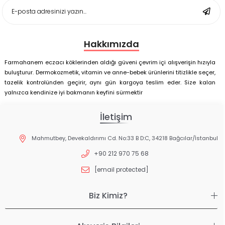
Matı Set 25x35 cm
Hakkımızda
Farmahanem eczacı köklerinden aldığı güveni çevrim içi alışverişin hızıyla
buluşturur. Dermokozmetik, vitamin ve anne-bebek ürünlerini titizlikle seçer,
tazelik kontrolünden geçirir, aynı gün kargoya teslim eder. Size kalan
yalnızca kendinize iyi bakmanın keyfini sürmektir
İletişim
Mahmutbey, Devekaldırımı Cd. No:33 B D:C, 34218 Bağcılar/İstanbul
+90 212 970 75 68
[email protected]
Biz Kimiz?