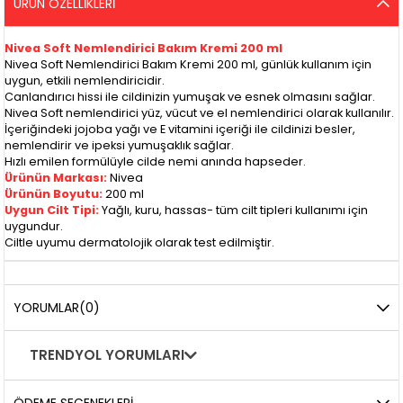
ÜRÜN ÖZELLIKLERI
Nivea Soft Nemlendirici Bakım Kremi 200 ml
Nivea Soft Nemlendirici Bakım Kremi 200 ml, günlük kullanım için
uygun, etkili nemlendiricidir.
Canlandırıcı hissi ile cildinizin yumuşak ve esnek olmasını sağlar.
Nivea Soft nemlendirici yüz, vücut ve el nemlendirici olarak kullanılır.
İçeriğindeki jojoba yağı ve E vitamini içeriği ile cildinizi besler,
nemlendirir ve ipeksi yumuşaklık sağlar.
Hızlı emilen formülüyle cilde nemi anında hapseder.
Ürünün Markası:
Nivea
Ürünün Boyutu:
200 ml
Uygun Cilt Tipi:
Yağlı, kuru, hassas- tüm cilt tipleri kullanımı için
uygundur.
Ciltle uyumu dermatolojik olarak test edilmiştir.
YORUMLAR
(0)
TRENDYOL YORUMLARI