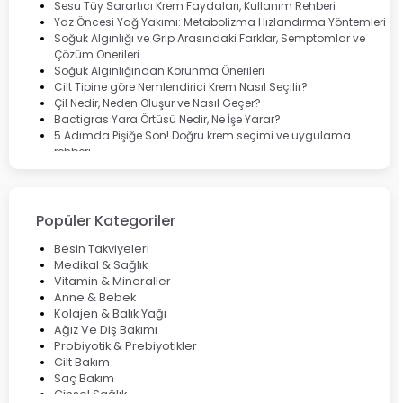
Dermoskin
Sesu Tüy Sarartıcı Krem Faydaları, Kullanım Rehberi
Marvis
Yaz Öncesi Yağ Yakımı: Metabolizma Hızlandırma Yöntemleri
Rcfarma
Soğuk Algınlığı ve Grip Arasındaki Farklar, Semptomlar ve
Çözüm Önerileri
Soğuk Algınlığından Korunma Önerileri
Cilt Tipine göre Nemlendirici Krem Nasıl Seçilir?
Çil Nedir, Neden Oluşur ve Nasıl Geçer?
Bactigras Yara Örtüsü Nedir, Ne İşe Yarar?
5 Adımda Pişiğe Son! Doğru krem seçimi ve uygulama
rehberi
Enterogermina Family ile Bağırsak Sağlığınızı Güçlendirin
Cilt Bakımı Aşamaları ve Detaylı Rehber
Saç Derisinde Kepek ve Egzama: Belirtileri, Nedenleri ve
Çözüm Yolları
Popüler Kategoriler
Bocavirüs Enfeksiyonu Hakkında Bilmeniz Gerekenler
Deep Flex Topraklama Matı Nedir? Detaylı Rehber
Besin Takviyeleri
Mumiyo Nedir? Faydaları ve Kullanım Alanları Nelerdir?
Medikal & Sağlık
Vitamin & Mineraller
Anne & Bebek
Kolajen & Balık Yağı
Ağız Ve Diş Bakımı
Probiyotik & Prebiyotikler
Cilt Bakım
Saç Bakım
Cinsel Sağlık