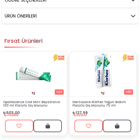
ÖDEME SEÇENEKLERI
ÜRÜN ÖNERILERI
Fırsat Ürünleri
%34
%60
ıcı
Dentasave Klorhex Yoğun Bakım
Black Berry Bitkisel Sprey 25 ml
Florürlü Diş Macunu 75 ml
₺90,99
₺127,99
₺199,90
₺323,13