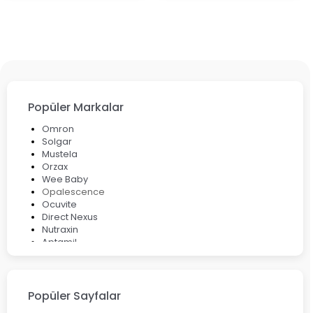
Popüler Markalar
Omron
Solgar
Mustela
Orzax
Wee Baby
Opalescence
Ocuvite
Direct Nexus
Nutraxin
Aptamil
Bepanthol
Bioxcin
Okey
Lansinoh
Popüler Sayfalar
Cebrolux