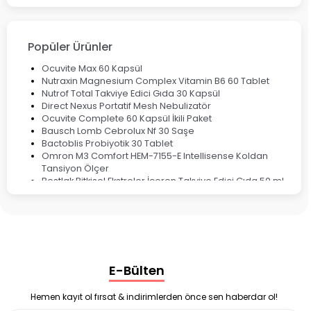
Fırsat Ürünleri
Ateş Ölçerler & Tansiyon Aletleri
Çocuklar için Takviye Gıdalar
Popüler Ürünler
Ocuvite Max 60 Kapsül
Nutraxin Magnesium Complex Vitamin B6 60 Tablet
Nutrof Total Takviye Edici Gıda 30 Kapsül
Direct Nexus Portatif Mesh Nebulizatör
Ocuvite Complete 60 Kapsül İkili Paket
Bausch Lomb Cebrolux Nf 30 Saşe
Bactoblis Probiyotik 30 Tablet
Omron M3 Comfort HEM-7155-E Intellisense Koldan
Tansiyon Ölçer
Bestlak Bitkisel Ekstreler İçeren Takviye Edici Gıda 50 ml
Bruno Baby Nazal Aspiratör Yedek Ucu 10'lu
Corega Super Naneli Diş Protezi Yapıştırıcı Krem 40 gr
Ligone Probiyotik 30 Kapsül
Black Berry Geciktirici Sprey 25 ml
Nutrof Total Takviye Edici Gıda 30 Kapsül
Supradyn Energy Focus 30 Tablet
E-Bülten
Enterogermina Family 5 ml 20 Flakon
Deep Flex Stres Azaltıcı ve Enerji Dengeleyici Topraklama
Matı Set 40x60 cm
Hemen kayıt ol fırsat & indirimlerden önce sen haberdar ol!
Deep Flex Stres Azaltıcı ve Enerji Dengeleyici Topraklama