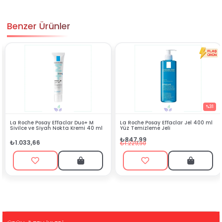
Benzer Ürünler
%31
 M
La Roche Posay Effaclar Jel 400 ml
Nivea Kiraz Dudak Bakım Krem
 40 ml
Yüz Temizleme Jeli
gr
₺847,99
₺99,99
₺1.229,90
₺359,95