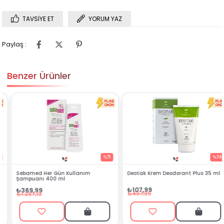
TAVSIYE ET
YORUM YAZ
Paylaş :
Benzer Ürünler
%71
%74
Sebamed Her Gün Kullanım
Deotak Krem Deodorant Plus 35 ml
Şampuanı 400 ml
₺107,99
₺369,99
₺407,99
₺1.267,19