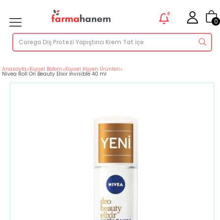
0
0
Anasayfa
>
Kişisel Bakım
>
Kişisel Hijyen Ürünleri
>
Nivea Roll On Beauty Elixir İnvisible 40 ml