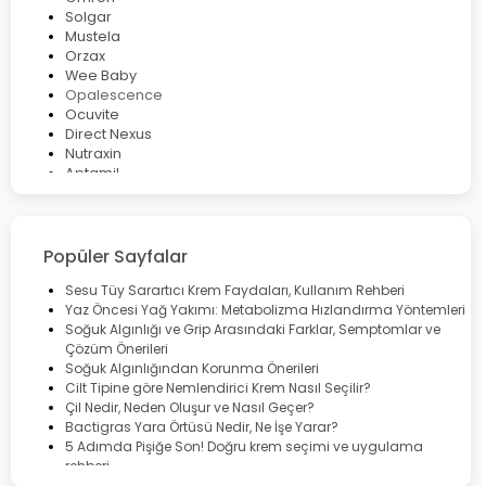
Solgar
Mustela
Orzax
Wee Baby
Opalescence
Ocuvite
Direct Nexus
Nutraxin
Aptamil
Bepanthol
Bioxcin
Okey
Lansinoh
Popüler Sayfalar
Cebrolux
Dermoskin
Sesu Tüy Sarartıcı Krem Faydaları, Kullanım Rehberi
Marvis
Yaz Öncesi Yağ Yakımı: Metabolizma Hızlandırma Yöntemleri
Rcfarma
Soğuk Algınlığı ve Grip Arasındaki Farklar, Semptomlar ve
Çözüm Önerileri
Soğuk Algınlığından Korunma Önerileri
Cilt Tipine göre Nemlendirici Krem Nasıl Seçilir?
Çil Nedir, Neden Oluşur ve Nasıl Geçer?
Bactigras Yara Örtüsü Nedir, Ne İşe Yarar?
5 Adımda Pişiğe Son! Doğru krem seçimi ve uygulama
rehberi
Enterogermina Family ile Bağırsak Sağlığınızı Güçlendirin