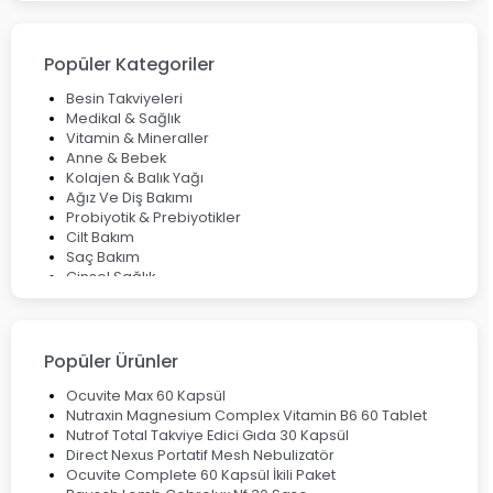
Cilt Bakımı Aşamaları ve Detaylı Rehber
Saç Derisinde Kepek ve Egzama: Belirtileri, Nedenleri ve
Çözüm Yolları
Popüler Kategoriler
Bocavirüs Enfeksiyonu Hakkında Bilmeniz Gerekenler
Deep Flex Topraklama Matı Nedir? Detaylı Rehber
Besin Takviyeleri
Mumiyo Nedir? Faydaları ve Kullanım Alanları Nelerdir?
Medikal & Sağlık
Vitamin & Mineraller
Anne & Bebek
Kolajen & Balık Yağı
Ağız Ve Diş Bakımı
Probiyotik & Prebiyotikler
Cilt Bakım
Saç Bakım
Cinsel Sağlık
Fırsat Ürünleri
Ateş Ölçerler & Tansiyon Aletleri
Çocuklar için Takviye Gıdalar
Popüler Ürünler
Ocuvite Max 60 Kapsül
Nutraxin Magnesium Complex Vitamin B6 60 Tablet
Nutrof Total Takviye Edici Gıda 30 Kapsül
Direct Nexus Portatif Mesh Nebulizatör
Ocuvite Complete 60 Kapsül İkili Paket