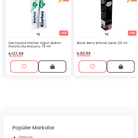
%60
%54
Dentasave Klorhex Yoğun Bakım
Black Berry Bitkisel Sprey 25 ml
Florürlü Diş Macunu 75 ml
₺90,99
₺127,99
₺199,90
₺323,13
Popüler Markalar
Omron