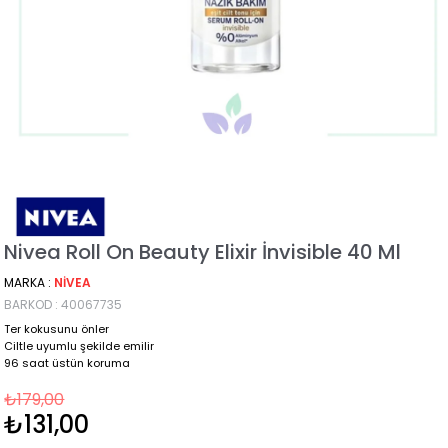
Nivea Roll On Beauty Elixir İnvisible 40 Ml
MARKA
:
NIVEA
BARKOD
:
40067735
Ter kokusunu önler
Ciltle uyumlu şekilde emilir
96 saat üstün koruma
₺179,00
₺131,00