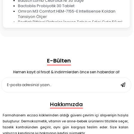
Bausch Lomb Cebrolux Nf 30 Saşe
Bactoblis Probiyotik 30 Tablet
Omron M3 Comfort HEM-7155-E Intellisense Koldan
Tansiyon Ölçer
Bestlak Bitkisel Ekstreler İçeren Takviye Edici Gıda 50 ml
Bruno Baby Nazal Aspiratör Yedek Ucu 10'lu
Corega Super Naneli Diş Protezi Yapıştırıcı Krem 40 gr
Ligone Probiyotik 30 Kapsül
Black Berry Geciktirici Sprey 25 ml
Nutrof Total Takviye Edici Gıda 30 Kapsül
Supradyn Energy Focus 30 Tablet
E-Bülten
Enterogermina Family 5 ml 20 Flakon
Deep Flex Stres Azaltıcı ve Enerji Dengeleyici Topraklama
Matı Set 40x60 cm
Hemen kayıt ol fırsat & indirimlerden önce sen haberdar ol!
Deep Flex Stres Azaltıcı ve Enerji Dengeleyici Topraklama
Matı Set 25x35 cm
Hakkımızda
Farmahanem eczacı köklerinden aldığı güveni çevrim içi alışverişin hızıyla
buluşturur. Dermokozmetik, vitamin ve anne-bebek ürünlerini titizlikle seçer,
tazelik kontrolünden geçirir, aynı gün kargoya teslim eder. Size kalan
yalnızca kendinize iyi bakmanın keyfini sürmektir