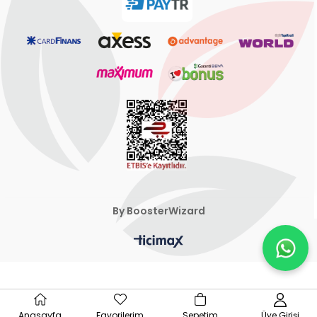
By BoosterWizard
Anasayfa
Favorilerim
Sepetim
Üye Girişi