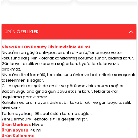
ÜRÜN ÖZELLIKLERI
Nivea Roll On Beauty Elixir İnvisible 40 ml
Nivea'nın en güçlü anti-perspirant roll-on'u,Terlemeye ve ter
kokusuna karşı klinik olarak kanıtlanmış koruma sunar, cildinizi korur.
Gün boyu tazelik ve koruma sağlarken, kıyafetlerde beyaz iz
bırakmaz.
Nivea'nın özel formülü, ter kokusunu önler ve bakterilerle savaşarak
tazelenmenizi sağlar.
Ciltle uyumlu bir şekilde emilir ve görünmez bir koruma sağlar.
Sabah uygulandığında gün boyu etkisini korur, tekrar tekrar
uygulama gerektirmez.
Rahatsız edici olmayan, diskret bir koku bırakır ve gün boyu tazelik
hissi verir.
Terlemeye karşı 96 saat üstün koruma sağlar.
Yeni DermaDry Teknolojisi® ile geliştirilmiştir.
Ürün Markası:
Nivea
Ürün Boyutu:
40 ml
Ürün Kullanımı: